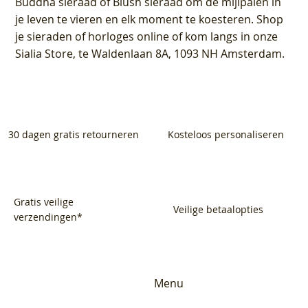
Buddha sieraad of Blush sieraad om de mijlpalen in
je leven te vieren en elk moment te koesteren. Shop
je sieraden of horloges online of kom langs in onze
Sialia Store, te Waldenlaan 8A, 1093 NH Amsterdam.
30 dagen gratis retourneren
Kosteloos personaliseren
Gratis veilige
Veilige betaalopties
verzendingen*
Menu