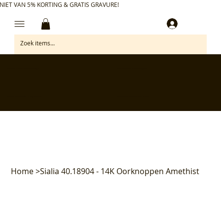
NIET VAN 5% KORTING & GRATIS GRAVURE!
Inloggen
✅ Gratis retourneren binnen 30 dagen
✅ Personaliseer je aankoop gratis
✅ Voor 17:00 besteld = morgen in huis*
✅ Klanten beoordelen ons met 4,7/5
Home
>
Sialia 40.18904 - 14K Oorknoppen Amethist