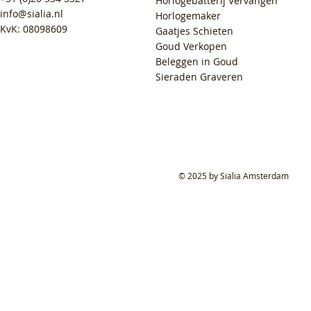
Horlogebatterij Vervangen
info@sialia.nl
Horlogemaker
KvK: 08098609
Gaatjes Schieten
Goud Verkopen
Beleggen in Goud
Sieraden Graveren
© 2025 by Sialia Amsterdam