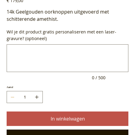
€ 179,00
14k Geelgouden oorknoppen uitgevoerd met
schitterende amethist.
Wil je dit product gratis personaliseren met een laser-
gravure? (optioneel)
Tot
500
tekens.
0 / 500
Aantal
In winkelwagen