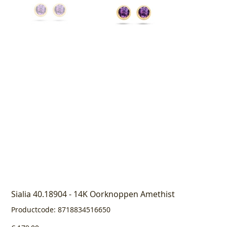
Sialia 40.18904 - 14K Oorknoppen Amethist
Productcode
Productcode:
8718834516650
8718834516650
Prijs