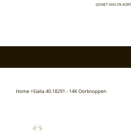
GENIET VAN 5% KORT
✅ Gratis retourneren binnen 30 dagen
✅ Voor 17:00 bes
Home
>
Sialia 40.18291 - 14K Oorknoppen