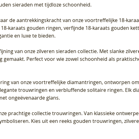
ouden sieraden met tijdloze schoonheid.
vaar de aantrekkingskracht van onze voortreffelijke 18-kar
te 18-karaats gouden ringen, verfijnde 18-karaats gouden k
gantie en luxe te bieden.
ijning van onze zilveren sieraden collectie. Met slanke zilvere
org gemaakt. Perfect voor wie zowel schoonheid als praktisc
tering van onze voortreffelijke diamantringen, ontworpen om
legante trouwringen en verbluffende solitaire ringen. Elk dia
met ongeëvenaarde glans.
 onze prachtige collectie trouwringen. Van klassieke ontwerp
 symboliseren. Kies uit een reeks gouden trouwringen, zilv