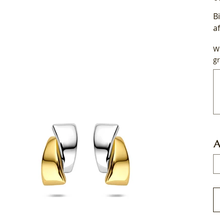
B
a
Wi
gr
Tot
50
tek
A