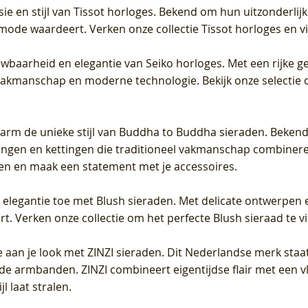
sie en stijl van Tissot horloges. Bekend om hun uitzonderli
 mode waardeert. Verken onze collectie Tissot horloges en vin
uwbaarheid en elegantie van Seiko horloges. Met een rijke ge
vakmanschap en moderne technologie. Bekijk onze selectie 
arm de unieke stijl van Buddha to Buddha sieraden. Bekend
gen en kettingen die traditioneel vakmanschap combineren 
en en maak een statement met je accessoires.
e elegantie toe met Blush sieraden. Met delicate ontwerpen 
 Verken onze collectie om het perfecte Blush sieraad te vind
 aan je look met ZINZI sieraden. Dit Nederlandse merk staat
de armbanden. ZINZI combineert eigentijdse flair met een vl
l laat stralen.