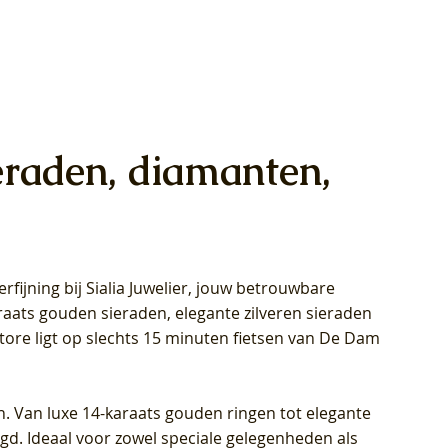
eraden, diamanten,
rfijning bij Sialia Juwelier,
jouw betrouwbare
1028Y -
oppen
oppen
Blush Lab Diamonds Collier LG3014Y
Blush Lab Diamonds Ring LG1029Y -
Blush Lab Diamonds Oorknoppen
araats gouden sieraden, elegante zilveren sieraden
wn
et Lab
et Lab
- Geelgoud (14k) met Lab grown
Geelgoud (14k) met Lab grown
LG7033Y – Geelgoud (14k) met Lab
Store ligt op slechts 15 minuten fietsen van De Dam
Diamant
Diamant
grown Diamant
Prijs
Prijs
Prijs
€ 449,00
€ 699,00
€ 799,00
n. Van luxe 14-karaats gouden ringen tot elegante
igd. Ideaal voor zowel speciale gelegenheden als