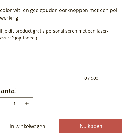
icolor wit- en geelgouden oorknoppen met een poli
fwerking.
l je dit product gratis personaliseren met een laser-
avure? (optioneel)
0
ens.
0 / 500
antal
Nu kopen
In winkelwagen