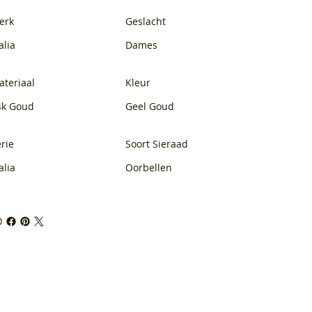
erk
Geslacht
alia
Dames
ateriaal
Kleur
4k Goud
Geel Goud
rie
Soort Sieraad
alia
Oorbellen