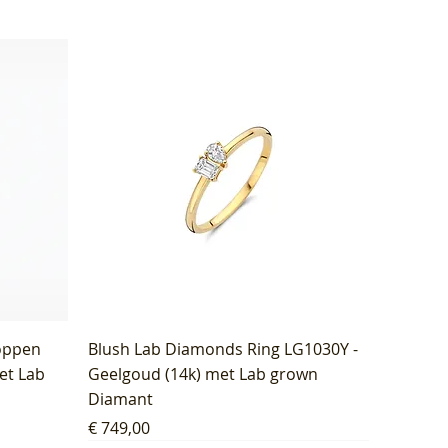
oppen
Blush Lab Diamonds Ring LG1030Y -
et Lab
Geelgoud (14k) met Lab grown
Diamant
Prijs
€ 749,00