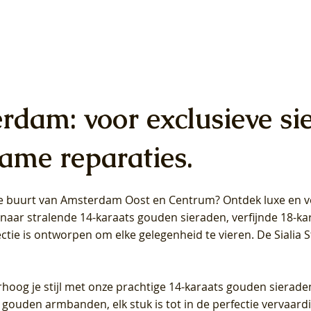
erdam: voor exclusieve si
ame reparaties.
 de buurt van Amsterdam
Oost
en
Centrum
? Ontdek luxe en ve
ab Diamonds Oorhangers
b Diamonds Ring LG1042Y –
b Diamonds Ring LG1044Y –
Blush Lab Diamonds Ring LG
Blush Lab Diamonds Oorkn
Blush Lab Diamonds Oorkn
t naar stralende 14-karaats gouden sieraden, verfijnde 18-k
S - Geelgoud (14k) met Lab
 (14k) met Lab grown
 (14k) met Lab grown
Geelgoud (14k) met Lab gro
LG7027Y - Geelgoud (14k) m
LG7026Y - Geelgoud (14k) m
ectie is ontworpen om elke gelegenheid te vieren.
De Sialia 
iamant
Diamant
grown Diamant
grown Diamant
Prijs
Prijs
Prijs
0
€ 649,00
€ 649,00
€ 549,00
rhoog je stijl met onze prachtige 14-karaats gouden sierade
 gouden armbanden, elk stuk is tot in de perfectie vervaard