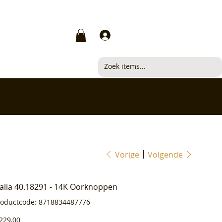
Inloggen
✅ Klanten beoordelen ons met 4,7/5
Vorige
Volgende
ialia 40.18291 - 14K Oorknoppen
Productcode
roductcode:
8718834487776
8718834487776
js
229,00