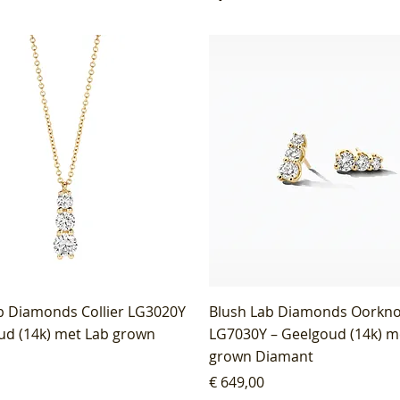
b Diamonds Collier LG3020Y
Blush Lab Diamonds Oorkn
ud (14k) met Lab grown
LG7030Y – Geelgoud (14k) m
grown Diamant
Prijs
€ 649,00