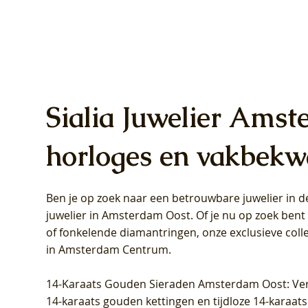
Sialia Juwelier Amst
horloges en vakbekw
Ben je op zoek naar een betrouwbare juwelier in
Blush Lab Diamonds Oorhangers
Blush Lab Diamonds Collier LG3019Y
Blush Lab Diamonds Ring LG1031Y -
Blush L
Blush La
Blush La
juwelier in Amsterdam Oost
. Of je nu op zoek ben
LG9006Y/S - Geelgoud (14k) met Lab
– Geelgoud (14k) met Lab grown
Geelgoud (14k) met Lab grown
LG9007Y/
Geelgoud
Geelgoud
of fonkelende diamantringen, onze exclusieve coll
grown Diamant
Diamant
Diamant
grown D
Diamant
Diamant
in Amsterdam Centrum
.
Prijs
Prijs
Prijs
Prijs
Prijs
Prijs
€ 349,00
€ 599,00
€ 849,00
€ 449,00
€ 899,00
€ 1.049,0
14-Karaats Gouden Sieraden Amsterdam Oost
: Ve
14-karaats gouden kettingen en tijdloze 14-karaats