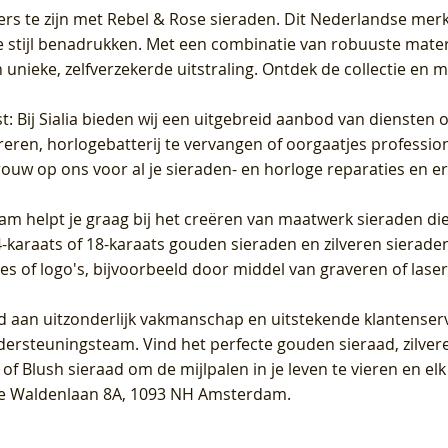
ers te zijn met Rebel & Rose sieraden. Dit Nederlandse merk 
 stijl benadrukken. Met een combinatie van robuuste materia
unieke, zelfverzekerde uitstraling. Ontdek de collectie en m
st
: Bij Sialia bieden wij een uitgebreid aanbod van diensten 
areren, horlogebatterij te vervangen of oorgaatjes professi
rouw op ons voor al je sieraden- en horloge reparaties en e
am helpt je graag bij het creëren van maatwerk sieraden die
raats of 18-karaats gouden sieraden en zilveren sieraden, 
es of logo's, bijvoorbeeld door middel van
graveren
of laser
jd aan uitzonderlijk vakmanschap en uitstekende
klantenser
dersteuningsteam. Vind het perfecte gouden sieraad, zilvere
f Blush sieraad om de mijlpalen in je leven te vieren en el
, te Waldenlaan 8A, 1093 NH Amsterdam.