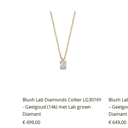
Blush Lab Diamonds Collier LG3016Y
Blush La
- Geelgoud (14k) met Lab grown
– Geelgo
Diamant
Diamant
Prijs
Prijs
€ 499,00
€ 649,00