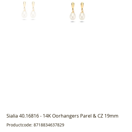
Sialia 40.16816 - 14K Oorhangers Parel & CZ 19mm
Productcode
Productcode:
8718834637829
8718834637829