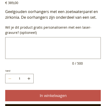
Prijs
€ 389,00
Geelgouden oorhangers met een zoetwaterparel en
zirkonia. De oorhangers zijn onderdeel van een set.
Wil je dit product gratis personaliseren met een laser-
gravure? (optioneel)
Tot
500
tekens.
0 / 500
Aantal
In winkelwagen