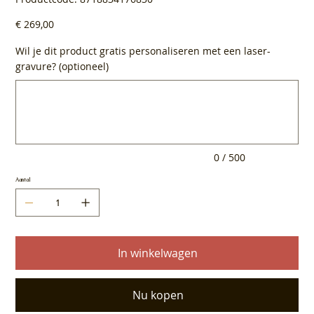
8718834176830
Prijs
€ 269,00
Wil je dit product gratis personaliseren met een laser-
gravure? (optioneel)
Tot
500
tekens.
0 / 500
Aantal
In winkelwagen
Nu kopen