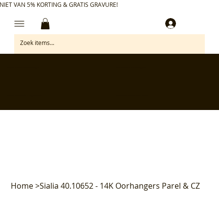
NIET VAN 5% KORTING & GRATIS GRAVURE!
Inloggen
✅ Gratis retourneren binnen 30 dagen
✅ Personaliseer je aankoop gratis
✅ Voor 17:00 besteld = morgen in huis*
✅ Klanten beoordelen ons met 4,7/5
Home
>
Sialia 40.10652 - 14K Oorhangers Parel & CZ