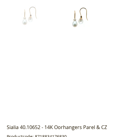
Sialia 40.10652 - 14K Oorhangers Parel & CZ
Productcode
Productcode:
8718834176830