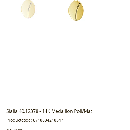
Sialia 40.12378 - 14K Medaillon Poli/Mat
Productcode
Productcode:
8718834218547
8718834218547
Prijs