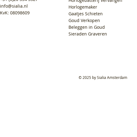
Horlogebatterij Vervangen
info@sialia.nl
Horlogemaker
KvK: 08098609
Gaatjes Schieten
Goud Verkopen
Beleggen in Goud
Sieraden Graveren
© 2025 by Sialia Amsterdam