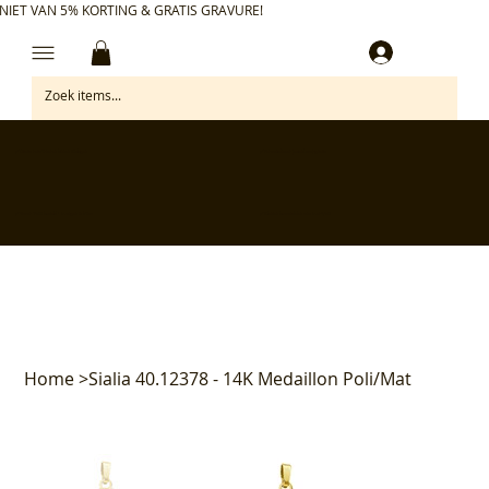
NIET VAN 5% KORTING & GRATIS GRAVURE!
Inloggen
✅ Gratis retourneren binnen 30 dagen
✅ Personaliseer je aankoop gratis
✅ Voor 17:00 besteld = morgen in huis*
✅ Klanten beoordelen ons met 4,7/5
Home
>
Sialia 40.12378 - 14K Medaillon Poli/Mat