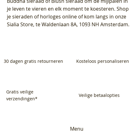
Buddha sieraad of Blush sieraad om de mijlpalen in
je leven te vieren en elk moment te koesteren. Shop
je sieraden of horloges online of kom langs in onze
Sialia Store, te Waldenlaan 8A, 1093 NH Amsterdam.
30 dagen gratis retourneren
Kosteloos personaliseren
Gratis veilige
Veilige betaalopties
verzendingen*
Menu