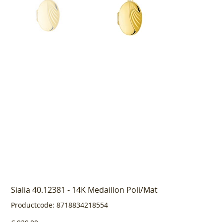
Sialia 40.12381 - 14K Medaillon Poli/Mat
Productcode
Productcode:
8718834218554
8718834218554
Prijs