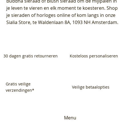
Buddha sieraad of Blush sieraad om de mijlpalen in
je leven te vieren en elk moment te koesteren. Shop
je sieraden of horloges online of kom langs in onze
Sialia Store, te Waldenlaan 8A, 1093 NH Amsterdam.
30 dagen gratis retourneren
Kosteloos personaliseren
Gratis veilige
Veilige betaalopties
verzendingen*
Menu