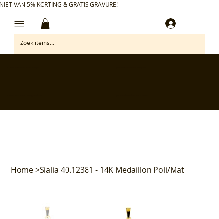
NIET VAN 5% KORTING & GRATIS GRAVURE!
Inloggen
✅ Gratis retourneren binnen 30 dagen
✅ Personaliseer je aankoop gratis
✅ Voor 17:00 besteld = morgen in huis*
✅ Klanten beoordelen ons met 4,7/5
Home
>
Sialia 40.12381 - 14K Medaillon Poli/Mat