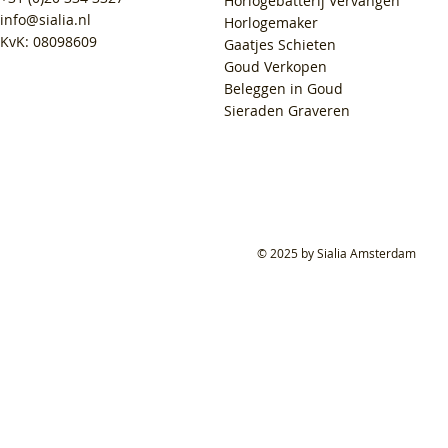
Horlogebatterij Vervangen
info@sialia.nl
Horlogemaker
KvK: 08098609
Gaatjes Schieten
Goud Verkopen
Beleggen in Goud
Sieraden Graveren
© 2025 by Sialia Amsterdam