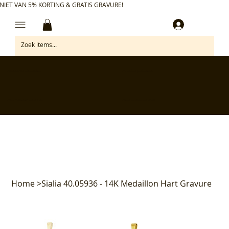
NIET VAN 5% KORTING & GRATIS GRAVURE!
Inloggen
✅ Gratis retourneren binnen 30 dagen
✅ Personaliseer je aankoop gratis
✅ Voor 17:00 besteld = morgen in huis*
✅ Klanten beoordelen ons met 4,7/5
Home
>
Sialia 40.05936 - 14K Medaillon Hart Gravure