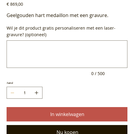
Prijs
€ 869,00
Geelgouden hart medaillon met een gravure.
Wil je dit product gratis personaliseren met een laser-
gravure? (optioneel)
Tot
500
tekens.
0 / 500
Aantal
In winkelwagen
Nu kopen