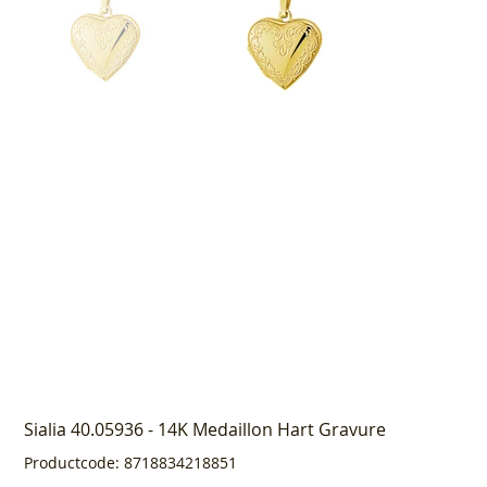
Sialia 40.05936 - 14K Medaillon Hart Gravure
Productcode
Productcode:
8718834218851
8718834218851