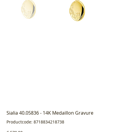
Sialia 40.05836 - 14K Medaillon Gravure
Productcode
Productcode:
8718834218738
8718834218738
Prijs