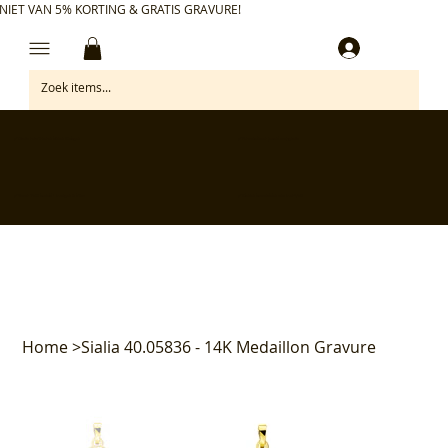
NIET VAN 5% KORTING & GRATIS GRAVURE!
Inloggen
✅ Gratis retourneren binnen 30 dagen
✅ Personaliseer je aankoop gratis
✅ Voor 17:00 besteld = morgen in huis*
✅ Klanten beoordelen ons met 4,7/5
Home
>
Sialia 40.05836 - 14K Medaillon Gravure