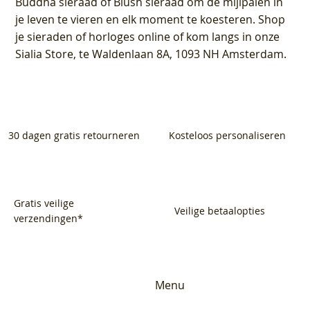
Buddha sieraad of Blush sieraad om de mijlpalen in
je leven te vieren en elk moment te koesteren. Shop
je sieraden of horloges online of kom langs in onze
Sialia Store, te Waldenlaan 8A, 1093 NH Amsterdam.
30 dagen gratis retourneren
Kosteloos personaliseren
Gratis veilige
Veilige betaalopties
verzendingen*
Menu