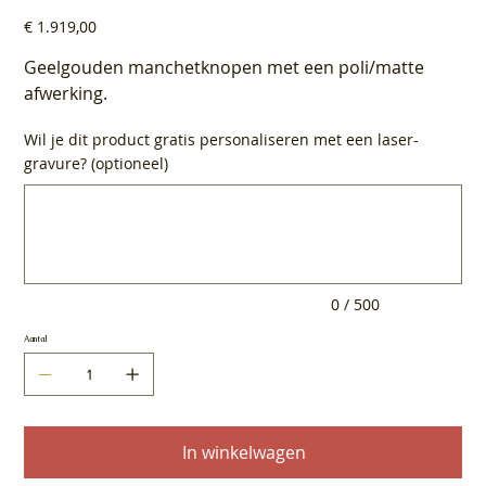
Prijs
€ 1.919,00
Geelgouden manchetknopen met een poli/matte
afwerking.
Wil je dit product gratis personaliseren met een laser-
gravure? (optioneel)
Tot
500
tekens.
0 / 500
Aantal
In winkelwagen