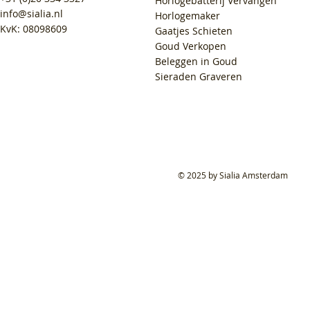
Horlogebatterij Vervangen
info@sialia.nl
Horlogemaker
KvK: 08098609
Gaatjes Schieten
Goud Verkopen
Beleggen in Goud
Sieraden Graveren
© 2025 by Sialia Amsterdam