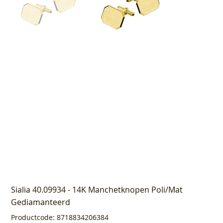
Sialia 40.09934 - 14K Manchetknopen Poli/Mat
Gediamanteerd
Productcode
Productcode:
8718834206384
8718834206384