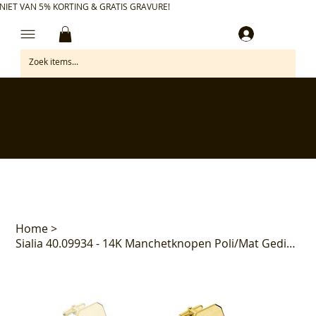
NIET VAN 5% KORTING & GRATIS GRAVURE!
Inloggen
✅ Gratis retourneren binnen 30 dagen
✅ Personaliseer je aankoop gratis
✅ Voor 17:00 besteld = morgen in huis*
✅ Klanten beoordelen ons met 4,7/5
Home
>
Sialia 40.09934 - 14K Manchetknopen Poli/Mat Gediamanteerd