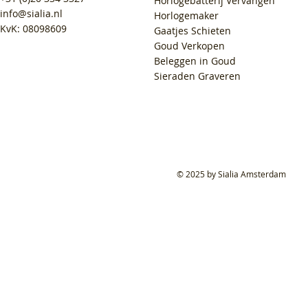
Horlogebatterij Vervangen
info@sialia.nl
Horlogemaker
KvK: 08098609
Gaatjes Schieten
Goud Verkopen
Beleggen in Goud
Sieraden Graveren
© 2025 by Sialia Amsterdam