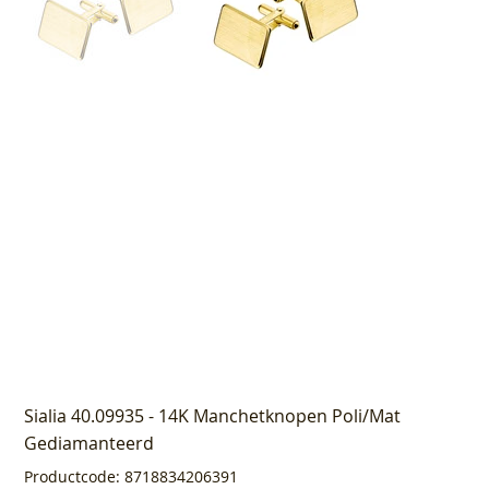
Sialia 40.09935 - 14K Manchetknopen Poli/Mat
Gediamanteerd
Productcode
Productcode:
8718834206391
8718834206391