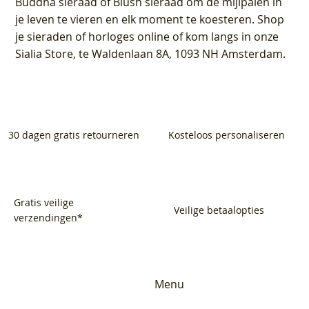
Buddha sieraad of Blush sieraad om de mijlpalen in
je leven te vieren en elk moment te koesteren. Shop
je sieraden of horloges online of kom langs in onze
Sialia Store, te Waldenlaan 8A, 1093 NH Amsterdam.
30 dagen gratis retourneren
Kosteloos personaliseren
Gratis veilige
Veilige betaalopties
verzendingen*
Menu