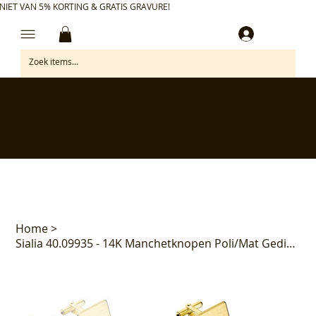
NIET VAN 5% KORTING & GRATIS GRAVURE!
Inloggen
✅ Gratis retourneren binnen 30 dagen
✅ Personaliseer je aankoop gratis
✅ Voor 17:00 besteld = morgen in huis*
✅ Klanten beoordelen ons met 4,7/5
Home
>
Sialia 40.09935 - 14K Manchetknopen Poli/Mat Gediamanteerd