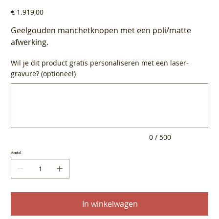
Prijs
€ 1.919,00
Geelgouden manchetknopen met een poli/matte
afwerking.
Wil je dit product gratis personaliseren met een laser-
gravure? (optioneel)
Tot
500
tekens.
0 / 500
Aantal
In winkelwagen