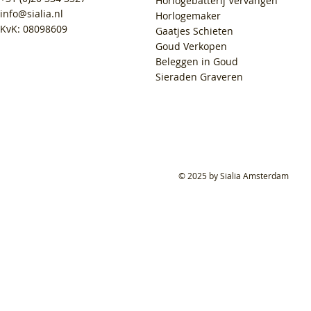
Horlogebatterij Vervangen
info@sialia.nl
Horlogemaker
KvK: 08098609
Gaatjes Schieten
Goud Verkopen
Beleggen in Goud
Sieraden Graveren
© 2025 by Sialia Amsterdam