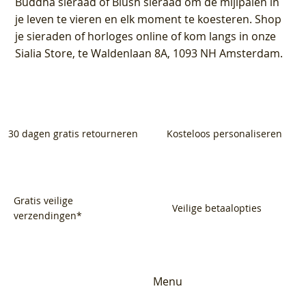
Buddha sieraad of Blush sieraad om de mijlpalen in
je leven te vieren en elk moment te koesteren. Shop
je sieraden of horloges online of kom langs in onze
Sialia Store, te Waldenlaan 8A, 1093 NH Amsterdam.
30 dagen gratis retourneren
Kosteloos personaliseren
Gratis veilige
Veilige betaalopties
verzendingen*
Menu