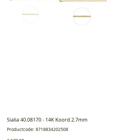
Sialia 40.08170 - 14K Koord 2.7mm
Productcode
Productcode:
8718834202508
8718834202508
Prijs