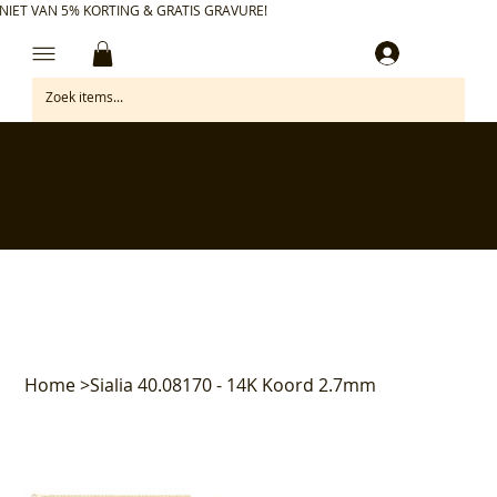
NIET VAN 5% KORTING & GRATIS GRAVURE!
Inloggen
✅ Gratis retourneren binnen 30 dagen
✅ Personaliseer je aankoop gratis
✅ Voor 17:00 besteld = morgen in huis*
✅ Klanten beoordelen ons met 4,7/5
Home
>
Sialia 40.08170 - 14K Koord 2.7mm