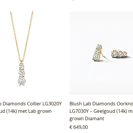
b Diamonds Collier LG3020Y
Blush Lab Diamonds Oorkn
ud (14k) met Lab grown
LG7030Y – Geelgoud (14k) m
grown Diamant
Prijs
€ 649,00