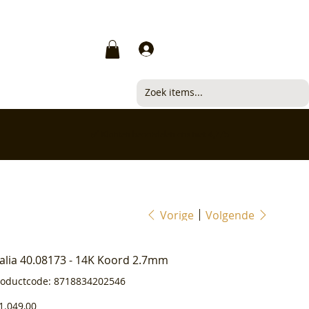
Inloggen
✅ Klanten beoordelen ons met 4,7/5
Vorige
Volgende
ialia 40.08173 - 14K Koord 2.7mm
Productcode
roductcode:
8718834202546
8718834202546
js
1.049,00