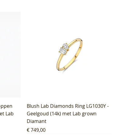
oppen
Blush Lab Diamonds Ring LG1030Y -
et Lab
Geelgoud (14k) met Lab grown
Diamant
Prijs
€ 749,00