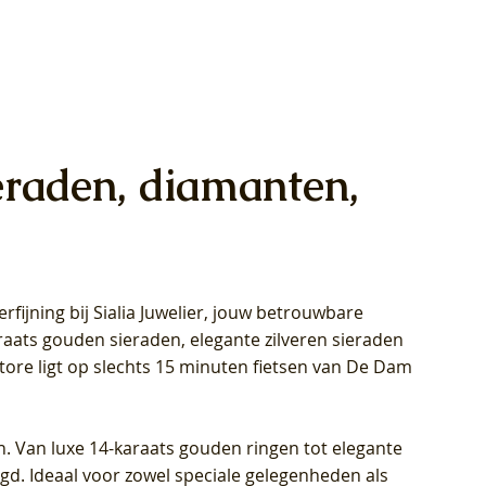
eraden, diamanten,
rfijning bij Sialia Juwelier,
jouw betrouwbare
1028Y -
oppen
oppen
Blush Lab Diamonds Collier LG3014Y
Blush Lab Diamonds Ring LG1029Y -
Blush Lab Diamonds Oorknoppen
araats gouden sieraden, elegante zilveren sieraden
wn
et Lab
et Lab
- Geelgoud (14k) met Lab grown
Geelgoud (14k) met Lab grown
LG7033Y – Geelgoud (14k) met Lab
Store ligt op slechts 15 minuten fietsen van De Dam
Diamant
Diamant
grown Diamant
Prijs
Prijs
Prijs
€ 449,00
€ 699,00
€ 799,00
n. Van luxe 14-karaats gouden ringen tot elegante
igd. Ideaal voor zowel speciale gelegenheden als