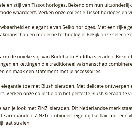
sie en stijl van Tissot horloges. Bekend om hun uitzonderli
 mode waardeert. Verken onze collectie Tissot horloges en vin
uwbaarheid en elegantie van Seiko horloges. Met een rijke ge
vakmanschap en moderne technologie. Bekijk onze selectie 
arm de unieke stijl van Buddha to Buddha sieraden. Bekend
gen en kettingen die traditioneel vakmanschap combineren 
en en maak een statement met je accessoires.
e elegantie toe met Blush sieraden. Met delicate ontwerpen 
 Verken onze collectie om het perfecte Blush sieraad te vind
 aan je look met ZINZI sieraden. Dit Nederlandse merk staat
de armbanden. ZINZI combineert eigentijdse flair met een vl
l laat stralen.