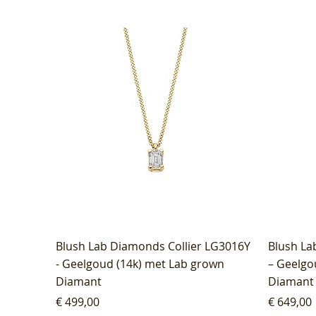
Blush Lab Diamonds Collier LG3016Y
Blush La
- Geelgoud (14k) met Lab grown
– Geelgo
Diamant
Diamant
Prijs
Prijs
€ 499,00
€ 649,00