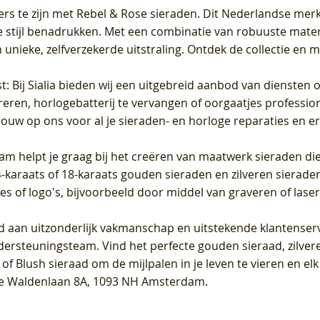
ers te zijn met Rebel & Rose sieraden. Dit Nederlandse merk 
 stijl benadrukken. Met een combinatie van robuuste materia
unieke, zelfverzekerde uitstraling. Ontdek de collectie en m
st
: Bij Sialia bieden wij een uitgebreid aanbod van diensten 
areren, horlogebatterij te vervangen of oorgaatjes professi
rouw op ons voor al je sieraden- en horloge reparaties en e
am helpt je graag bij het creëren van maatwerk sieraden die
raats of 18-karaats gouden sieraden en zilveren sieraden, 
es of logo's, bijvoorbeeld door middel van
graveren
of laser
jd aan uitzonderlijk vakmanschap en uitstekende
klantenser
dersteuningsteam. Vind het perfecte gouden sieraad, zilvere
f Blush sieraad om de mijlpalen in je leven te vieren en el
, te Waldenlaan 8A, 1093 NH Amsterdam.