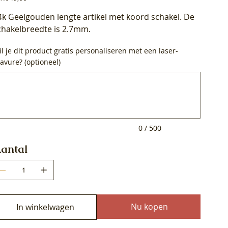
4k Geelgouden lengte artikel met koord schakel. De
chakelbreedte is 2.7mm.
l je dit product gratis personaliseren met een laser-
avure? (optioneel)
0
ens.
0 / 500
antal
Nu kopen
In winkelwagen