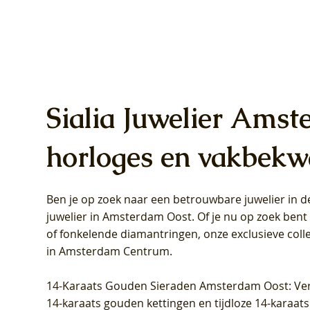
Sialia Juwelier Amst
horloges en vakbekw
Ben je op zoek naar een betrouwbare juwelier in
Blush Lab Diamonds Oorhangers
Blush Lab Diamonds Collier LG3019Y
Blush Lab Diamonds Ring LG1031Y -
Blush L
Blush La
Blush La
juwelier in Amsterdam Oost
. Of je nu op zoek ben
LG9006Y/S - Geelgoud (14k) met Lab
– Geelgoud (14k) met Lab grown
Geelgoud (14k) met Lab grown
LG9007Y/
Geelgoud
Geelgoud
of fonkelende diamantringen, onze exclusieve coll
grown Diamant
Diamant
Diamant
grown D
Diamant
Diamant
in Amsterdam Centrum
.
Prijs
Prijs
Prijs
Prijs
Prijs
Prijs
€ 349,00
€ 599,00
€ 849,00
€ 449,00
€ 899,00
€ 1.049,0
14-Karaats Gouden Sieraden Amsterdam Oost
: Ve
14-karaats gouden kettingen en tijdloze 14-karaats