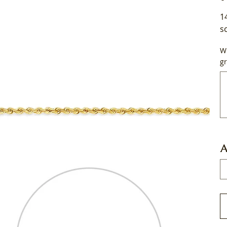
1
s
Wi
gr
Tot
50
tek
A