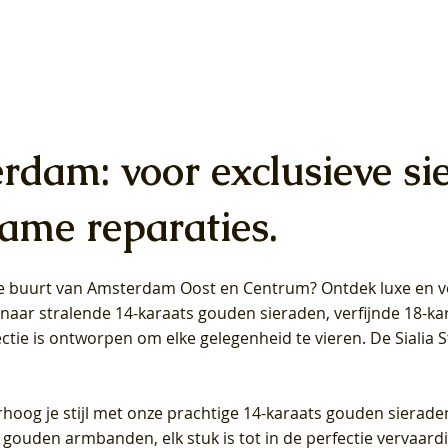
erdam: voor exclusieve si
ame reparaties.
 de buurt van Amsterdam
Oost
en
Centrum
? Ontdek luxe en ve
ab Diamonds Oorhangers
b Diamonds Ring LG1042Y –
b Diamonds Ring LG1044Y –
Blush Lab Diamonds Ring LG
Blush Lab Diamonds Oorkn
Blush Lab Diamonds Oorkn
t naar stralende 14-karaats gouden sieraden, verfijnde 18-k
S - Geelgoud (14k) met Lab
 (14k) met Lab grown
 (14k) met Lab grown
Geelgoud (14k) met Lab gro
LG7027Y - Geelgoud (14k) m
LG7026Y - Geelgoud (14k) m
ectie is ontworpen om elke gelegenheid te vieren.
De Sialia 
iamant
Diamant
grown Diamant
grown Diamant
Prijs
Prijs
Prijs
0
€ 649,00
€ 649,00
€ 549,00
rhoog je stijl met onze prachtige 14-karaats gouden sierade
 gouden armbanden, elk stuk is tot in de perfectie vervaard