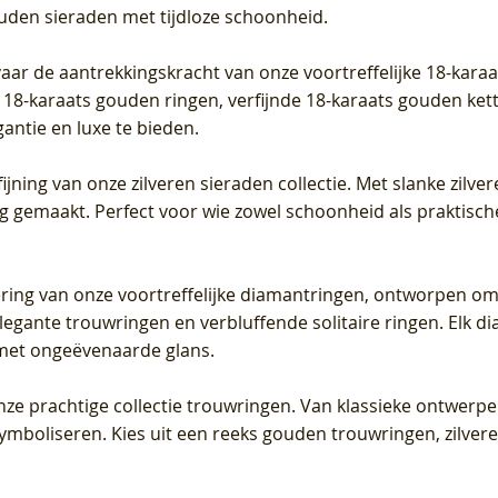
ouden sieraden met tijdloze schoonheid.
vaar de aantrekkingskracht van onze voortreffelijke 18-kar
te 18-karaats gouden ringen, verfijnde 18-karaats gouden k
gantie en luxe te bieden.
ijning van onze zilveren sieraden collectie. Met slanke zilvere
org gemaakt. Perfect voor wie zowel schoonheid als praktisc
tering van onze voortreffelijke diamantringen, ontworpen om
legante trouwringen en verbluffende solitaire ringen. Elk dia
met ongeëvenaarde glans.
 onze prachtige collectie trouwringen. Van klassieke ontwerp
 symboliseren. Kies uit een reeks gouden trouwringen, zilv