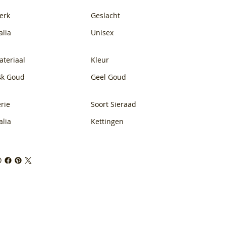
erk
Geslacht
alia
Unisex
ateriaal
Kleur
4k Goud
Geel Goud
rie
Soort Sieraad
alia
Kettingen