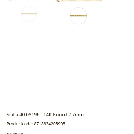
Sialia 40.08196 - 14K Koord 2.7mm
Productcode
Productcode:
8718834205905
8718834205905
Prijs