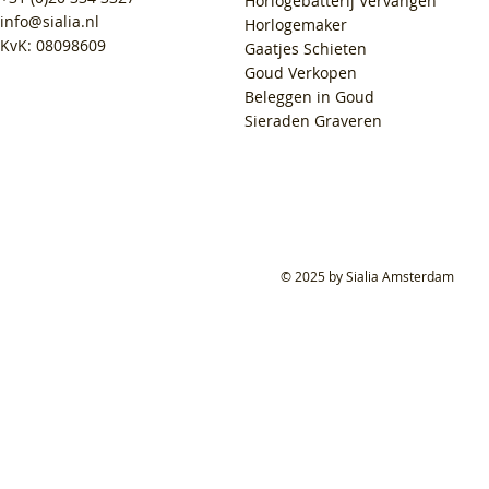
Horlogebatterij Vervangen
info@sialia.nl
Horlogemaker
KvK: 08098609
Gaatjes Schieten
Goud Verkopen
Beleggen in Goud
Sieraden Graveren
© 2025 by Sialia Amsterdam