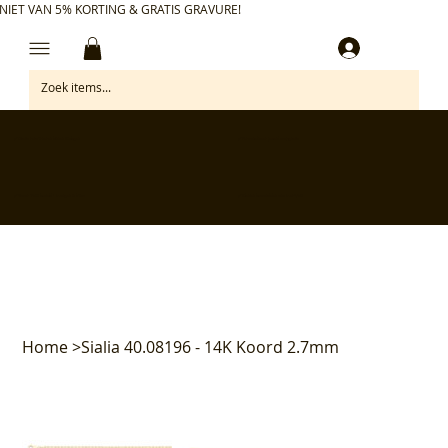
NIET VAN 5% KORTING & GRATIS GRAVURE!
Inloggen
✅ Gratis retourneren binnen 30 dagen
✅ Personaliseer je aankoop gratis
✅ Voor 17:00 besteld = morgen in huis*
✅ Klanten beoordelen ons met 4,7/5
Home
>
Sialia 40.08196 - 14K Koord 2.7mm