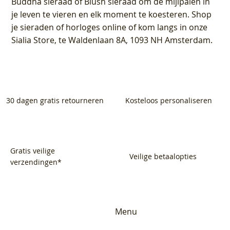
Buddha sieraad of Blush sieraad om de mijlpalen in
je leven te vieren en elk moment te koesteren. Shop
je sieraden of horloges online of kom langs in onze
Sialia Store, te Waldenlaan 8A, 1093 NH Amsterdam.
30 dagen gratis retourneren
Kosteloos personaliseren
Gratis veilige
Veilige betaalopties
verzendingen*
Menu