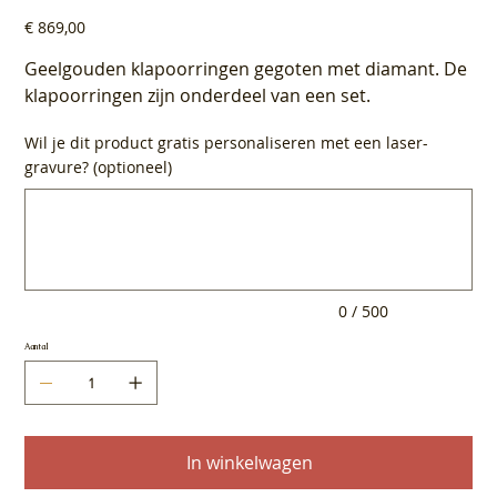
Prijs
€ 869,00
Geelgouden klapoorringen gegoten met diamant. De
klapoorringen zijn onderdeel van een set.
Wil je dit product gratis personaliseren met een laser-
gravure? (optioneel)
Tot
500
tekens.
0 / 500
Aantal
In winkelwagen