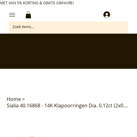
NIET VAN 5% KORTING & GRATIS GRAVURE!
Inloggen
✅ Gratis retourneren binnen 30 dagen
✅ Personaliseer je aankoop gratis
✅ Voor 17:00 besteld = morgen in huis*
✅ Klanten beoordelen ons met 4,7/5
Home
>
Sialia 40.16868 - 14K Klapoorringen Dia. 0.12ct (2x0.06ct) H Si