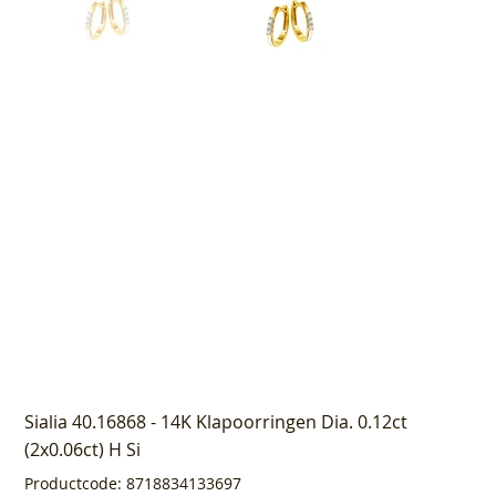
Sialia 40.16868 - 14K Klapoorringen Dia. 0.12ct
(2x0.06ct) H Si
Productcode
Productcode:
8718834133697
8718834133697