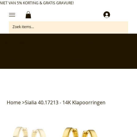
NIET VAN 5% KORTING & GRATIS GRAVURE!
Inloggen
✅ Gratis retourneren binnen 30 dagen
✅ Personaliseer je aankoop gratis
✅ Voor 17:00 besteld = morgen in huis*
✅ Klanten beoordelen ons met 4,7/5
Home
>
Sialia 40.17213 - 14K Klapoorringen