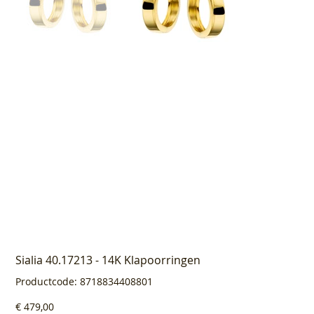
Sialia 40.17213 - 14K Klapoorringen
Productcode
Productcode:
8718834408801
8718834408801
Prijs
€ 479,00