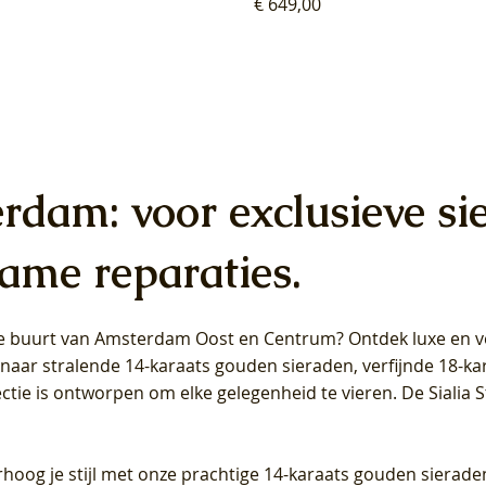
Prijs
€ 649,00
erdam: voor exclusieve si
ame reparaties.
 de buurt van Amsterdam
Oost
en
Centrum
? Ontdek luxe en ve
ab Diamonds Oorhangers
b Diamonds Ring LG1042Y –
b Diamonds Ring LG1044Y –
Blush Lab Diamonds Ring LG
Blush Lab Diamonds Oorkn
Blush Lab Diamonds Oorkn
t naar stralende 14-karaats gouden sieraden, verfijnde 18-k
S - Geelgoud (14k) met Lab
 (14k) met Lab grown
 (14k) met Lab grown
Geelgoud (14k) met Lab gro
LG7027Y - Geelgoud (14k) m
LG7026Y - Geelgoud (14k) m
ectie is ontworpen om elke gelegenheid te vieren.
De Sialia 
iamant
Diamant
grown Diamant
grown Diamant
Prijs
Prijs
Prijs
0
€ 649,00
€ 649,00
€ 549,00
rhoog je stijl met onze prachtige 14-karaats gouden sierade