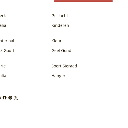
erk
Geslacht
alia
Kinderen
ateriaal
Kleur
4k Goud
Geel Goud
rie
Soort Sieraad
alia
Hanger