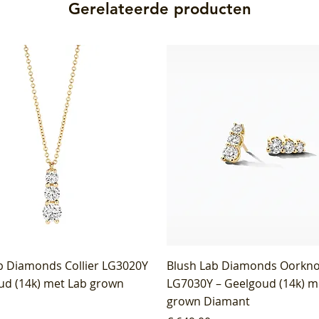
Gerelateerde producten
b Diamonds Collier LG3020Y
Blush Lab Diamonds Oorkn
ud (14k) met Lab grown
LG7030Y – Geelgoud (14k) m
grown Diamant