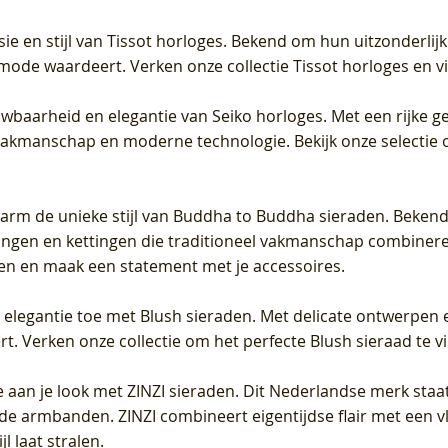
sie en stijl van Tissot horloges. Bekend om hun uitzonderli
 mode waardeert. Verken onze collectie Tissot horloges en vin
uwbaarheid en elegantie van Seiko horloges. Met een rijke ge
vakmanschap en moderne technologie. Bekijk onze selectie 
arm de unieke stijl van Buddha to Buddha sieraden. Bekend
gen en kettingen die traditioneel vakmanschap combineren 
en en maak een statement met je accessoires.
e elegantie toe met Blush sieraden. Met delicate ontwerpen 
 Verken onze collectie om het perfecte Blush sieraad te vind
 aan je look met ZINZI sieraden. Dit Nederlandse merk staat
de armbanden. ZINZI combineert eigentijdse flair met een vl
l laat stralen.