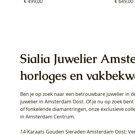
Prijs
Prijs
€ 499,00
€ 649,00
Sialia Juwelier Amst
horloges en vakbekw
Ben je op zoek naar een betrouwbare juwelier in
Blush Lab Diamonds Oorhangers
Blush Lab Diamonds Collier LG3019Y
Blush Lab Diamonds Ring LG1031Y -
Blush L
Blush La
Blush La
juwelier in Amsterdam Oost
. Of je nu op zoek ben
LG9006Y/S - Geelgoud (14k) met Lab
– Geelgoud (14k) met Lab grown
Geelgoud (14k) met Lab grown
LG9007Y/
Geelgoud
Geelgoud
of fonkelende diamantringen, onze exclusieve coll
grown Diamant
Diamant
Diamant
grown D
Diamant
Diamant
in Amsterdam Centrum
.
Prijs
Prijs
Prijs
Prijs
Prijs
Prijs
€ 349,00
€ 599,00
€ 849,00
€ 449,00
€ 899,00
€ 1.049,0
14-Karaats Gouden Sieraden Amsterdam Oost
: Ve