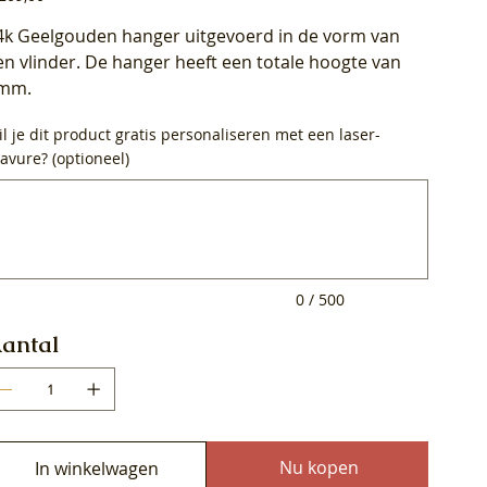
4k Geelgouden hanger uitgevoerd in de vorm van
en vlinder. De hanger heeft een totale hoogte van
mm.
l je dit product gratis personaliseren met een laser-
avure? (optioneel)
0
ens.
0 / 500
antal
Nu kopen
In winkelwagen