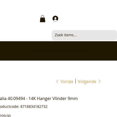
Inloggen
✅ Klanten beoordelen ons met 4,7/5
Vorige
Volgende
ialia 40.09494 - 14K Hanger Vlinder 9mm
Productcode
roductcode:
8718834182732
8718834182732
js
209,00