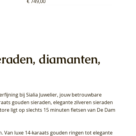
Prijs
€ 749,00
eraden, diamanten,
rfijning bij Sialia Juwelier,
jouw betrouwbare
1028Y -
oppen
oppen
Blush Lab Diamonds Collier LG3014Y
Blush Lab Diamonds Ring LG1029Y -
Blush Lab Diamonds Oorknoppen
araats gouden sieraden, elegante zilveren sieraden
wn
et Lab
et Lab
- Geelgoud (14k) met Lab grown
Geelgoud (14k) met Lab grown
LG7033Y – Geelgoud (14k) met Lab
Store ligt op slechts 15 minuten fietsen van De Dam
Diamant
Diamant
grown Diamant
Prijs
Prijs
Prijs
€ 449,00
€ 699,00
€ 799,00
n. Van luxe 14-karaats gouden ringen tot elegante