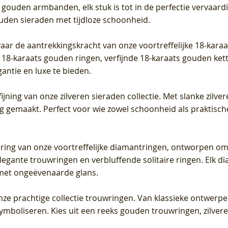
 gouden armbanden, elk stuk is tot in de perfectie vervaard
ouden sieraden met tijdloze schoonheid.
vaar de aantrekkingskracht van onze voortreffelijke 18-kar
te 18-karaats gouden ringen, verfijnde 18-karaats gouden k
gantie en luxe te bieden.
ijning van onze zilveren sieraden collectie. Met slanke zilvere
org gemaakt. Perfect voor wie zowel schoonheid als praktisc
tering van onze voortreffelijke diamantringen, ontworpen om
legante trouwringen en verbluffende solitaire ringen. Elk dia
met ongeëvenaarde glans.
 onze prachtige collectie trouwringen. Van klassieke ontwerp
 symboliseren. Kies uit een reeks gouden trouwringen, zilv