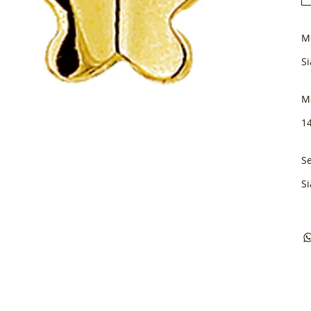
M
Si
M
1
Se
Si