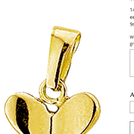
1
e
9
Wi
gr
Tot
50
tek
A