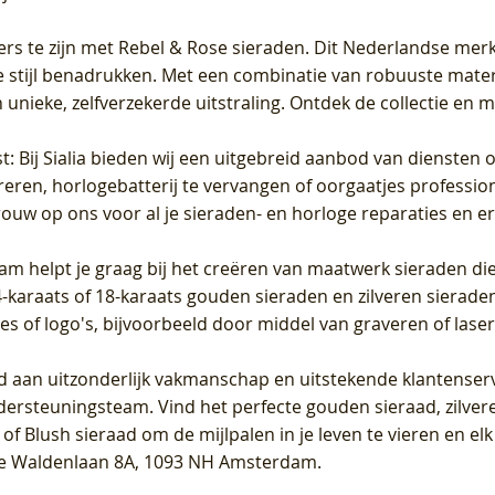
ers te zijn met Rebel & Rose sieraden. Dit Nederlandse merk 
 stijl benadrukken. Met een combinatie van robuuste materia
unieke, zelfverzekerde uitstraling. Ontdek de collectie en m
st
: Bij Sialia bieden wij een uitgebreid aanbod van diensten 
areren, horlogebatterij te vervangen of oorgaatjes professi
rouw op ons voor al je sieraden- en horloge reparaties en e
am helpt je graag bij het creëren van maatwerk sieraden die
raats of 18-karaats gouden sieraden en zilveren sieraden, 
es of logo's, bijvoorbeeld door middel van
graveren
of laser
jd aan uitzonderlijk vakmanschap en uitstekende
klantenser
dersteuningsteam. Vind het perfecte gouden sieraad, zilvere
f Blush sieraad om de mijlpalen in je leven te vieren en el
, te Waldenlaan 8A, 1093 NH Amsterdam.