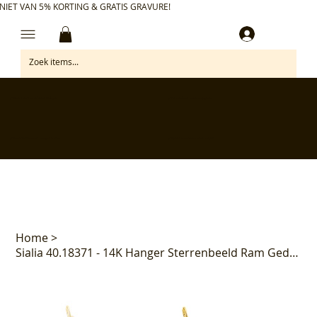
NIET VAN 5% KORTING & GRATIS GRAVURE!
Inloggen
✅ Gratis retourneren binnen 30 dagen
✅ Personaliseer je aankoop gratis
✅ Voor 17:00 besteld = morgen in huis*
✅ Klanten beoordelen ons met 4,7/5
Home
>
Sialia 40.18371 - 14K Hanger Sterrenbeeld Ram Gediamanteerd