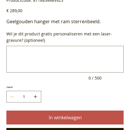
Productcode:
8718834489923
8718834489923
Prijs
€ 289,00
Geelgouden hanger met ram sterrenbeeld.
Wil je dit product gratis personaliseren met een laser-
gravure? (optioneel)
Tot
500
tekens.
0 / 500
Aantal
In winkelwagen