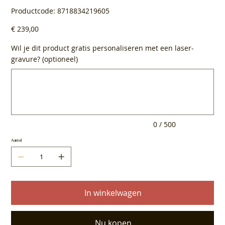
Productcode
Productcode:
8718834219605
8718834219605
Prijs
€ 239,00
Wil je dit product gratis personaliseren met een laser-
gravure? (optioneel)
Tot
500
tekens.
0 / 500
Aantal
In winkelwagen
Nu kopen