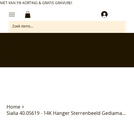
NIET VAN 5% KORTING & GRATIS GRAVURE!
Inloggen
✅ Gratis retourneren binnen 30 dagen
✅ Personaliseer je aankoop gratis
✅ Voor 17:00 besteld = morgen in huis*
✅ Klanten beoordelen ons met 4,7/5
Home
>
Sialia 40.05619 - 14K Hanger Sterrenbeeld Gediamanteerd