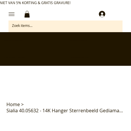
NIET VAN 5% KORTING & GRATIS GRAVURE!
Inloggen
✅ Gratis retourneren binnen 30 dagen
✅ Personaliseer je aankoop gratis
✅ Voor 17:00 besteld = morgen in huis*
✅ Klanten beoordelen ons met 4,7/5
Home
>
Sialia 40.05632 - 14K Hanger Sterrenbeeld Gediamanteerd