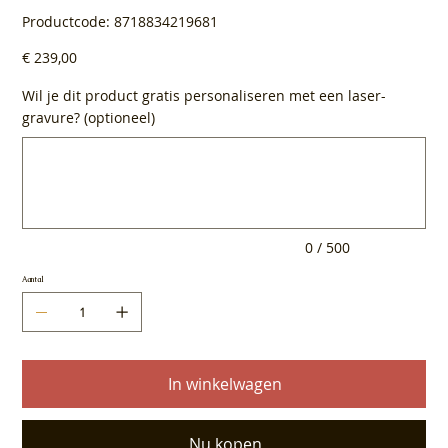
Productcode
Productcode:
8718834219681
8718834219681
Prijs
€ 239,00
Wil je dit product gratis personaliseren met een laser-
gravure? (optioneel)
Tot
500
tekens.
0 / 500
Aantal
In winkelwagen
Nu kopen