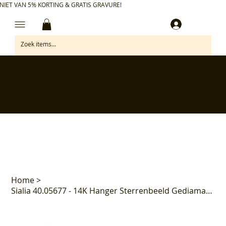
NIET VAN 5% KORTING & GRATIS GRAVURE!
Inloggen
✅ Gratis retourneren binnen 30 dagen
✅ Personaliseer je aankoop gratis
✅ Voor 17:00 besteld = morgen in huis*
✅ Klanten beoordelen ons met 4,7/5
Home
>
Sialia 40.05677 - 14K Hanger Sterrenbeeld Gediamanteerd