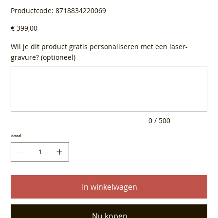
Productcode
Productcode:
8718834220069
8718834220069
Prijs
€ 399,00
Wil je dit product gratis personaliseren met een laser-
gravure? (optioneel)
Tot
500
tekens.
0 / 500
Aantal
In winkelwagen
Nu kopen