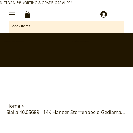
NIET VAN 5% KORTING & GRATIS GRAVURE!
Inloggen
✅ Gratis retourneren binnen 30 dagen
✅ Personaliseer je aankoop gratis
✅ Voor 17:00 besteld = morgen in huis*
✅ Klanten beoordelen ons met 4,7/5
Home
>
Sialia 40.05689 - 14K Hanger Sterrenbeeld Gediamanteerd