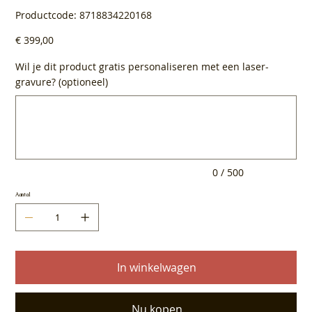
Productcode
Productcode:
8718834220168
8718834220168
Prijs
€ 399,00
Wil je dit product gratis personaliseren met een laser-
gravure? (optioneel)
Tot
500
tekens.
0 / 500
Aantal
In winkelwagen
Nu kopen