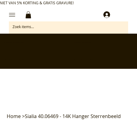
NIET VAN 5% KORTING & GRATIS GRAVURE!
Inloggen
✅ Gratis retourneren binnen 30 dagen
✅ Personaliseer je aankoop gratis
✅ Voor 17:00 besteld = morgen in huis*
✅ Klanten beoordelen ons met 4,7/5
Home
>
Sialia 40.06469 - 14K Hanger Sterrenbeeld