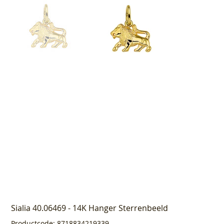
Sialia 40.06469 - 14K Hanger Sterrenbeeld
Productcode
Productcode:
8718834219339