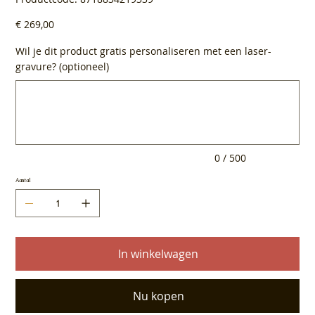
8718834219339
Prijs
€ 269,00
Wil je dit product gratis personaliseren met een laser-
gravure? (optioneel)
Tot
500
tekens.
0 / 500
Aantal
In winkelwagen
Nu kopen