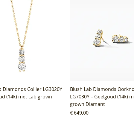
b Diamonds Collier LG3020Y
Blush Lab Diamonds Oorkn
ud (14k) met Lab grown
LG7030Y – Geelgoud (14k) m
grown Diamant
Prijs
€ 649,00