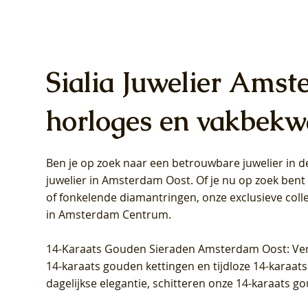
Sialia Juwelier Amst
horloges en vakbekw
Ben je op zoek naar een betrouwbare juwelier in
Blush Lab Diamonds Oorhangers
Blush Lab Diamonds Collier LG3019Y
Blush Lab Diamonds Ring LG1031Y -
Blush L
Blush La
Blush La
juwelier in Amsterdam Oost
. Of je nu op zoek ben
LG9006Y/S - Geelgoud (14k) met Lab
– Geelgoud (14k) met Lab grown
Geelgoud (14k) met Lab grown
LG9007Y/
Geelgoud
Geelgoud
of fonkelende diamantringen, onze exclusieve coll
grown Diamant
Diamant
Diamant
grown D
Diamant
Diamant
in Amsterdam Centrum
.
Prijs
Prijs
Prijs
Prijs
Prijs
Prijs
€ 349,00
€ 599,00
€ 849,00
€ 449,00
€ 899,00
€ 1.049,0
14-Karaats Gouden Sieraden Amsterdam Oost
: Ve
14-karaats gouden kettingen en tijdloze 14-karaats
dagelijkse elegantie, schitteren onze 14-karaats g