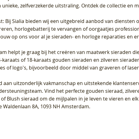
unieke, zelfverzekerde uitstraling. Ontdek de collectie en m
st
: Bij Sialia bieden wij een uitgebreid aanbod van diensten 
areren, horlogebatterij te vervangen of oorgaatjes professi
rouw op ons voor al je sieraden- en horloge reparaties en e
am helpt je graag bij het creëren van maatwerk sieraden die
raats of 18-karaats gouden sieraden en zilveren sieraden, 
es of logo's, bijvoorbeeld door middel van
graveren
of laser
jd aan uitzonderlijk vakmanschap en uitstekende
klantenser
dersteuningsteam. Vind het perfecte gouden sieraad, zilvere
f Blush sieraad om de mijlpalen in je leven te vieren en el
, te Waldenlaan 8A, 1093 NH Amsterdam.