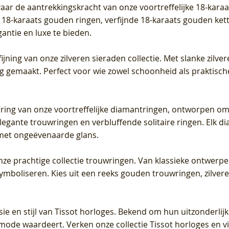
vaar de aantrekkingskracht van onze voortreffelijke 18-kar
te 18-karaats gouden ringen, verfijnde 18-karaats gouden k
gantie en luxe te bieden.
ijning van onze zilveren sieraden collectie. Met slanke zilvere
org gemaakt. Perfect voor wie zowel schoonheid als praktisc
tering van onze voortreffelijke diamantringen, ontworpen om
legante trouwringen en verbluffende solitaire ringen. Elk dia
met ongeëvenaarde glans.
 onze prachtige collectie trouwringen. Van klassieke ontwerp
 symboliseren. Kies uit een reeks gouden trouwringen, zilv
sie en stijl van Tissot horloges. Bekend om hun uitzonderli
 mode waardeert. Verken onze collectie Tissot horloges en vin