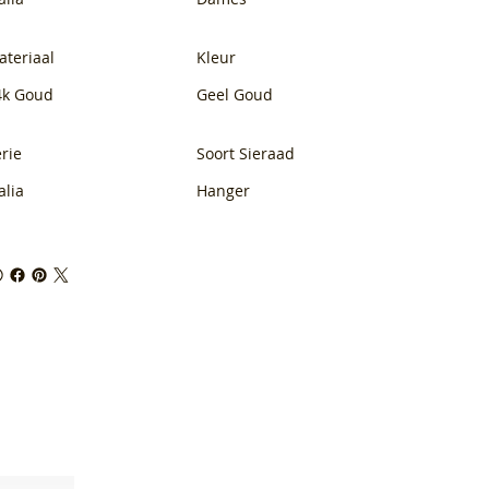
ateriaal
Kleur
4k Goud
Geel Goud
rie
Soort Sieraad
alia
Hanger