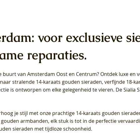
erdam: voor exclusieve si
ame reparaties.
 de buurt van Amsterdam
Oost
en
Centrum
? Ontdek luxe en ve
ab Diamonds Oorhangers
b Diamonds Ring LG1042Y –
b Diamonds Ring LG1044Y –
Blush Lab Diamonds Ring LG
Blush Lab Diamonds Oorkn
Blush Lab Diamonds Oorkn
t naar stralende 14-karaats gouden sieraden, verfijnde 18-k
S - Geelgoud (14k) met Lab
 (14k) met Lab grown
 (14k) met Lab grown
Geelgoud (14k) met Lab gro
LG7027Y - Geelgoud (14k) m
LG7026Y - Geelgoud (14k) m
ectie is ontworpen om elke gelegenheid te vieren.
De Sialia 
iamant
Diamant
grown Diamant
grown Diamant
Prijs
Prijs
Prijs
0
€ 649,00
€ 649,00
€ 549,00
rhoog je stijl met onze prachtige 14-karaats gouden sierade
 gouden armbanden, elk stuk is tot in de perfectie vervaard
ouden sieraden met tijdloze schoonheid.