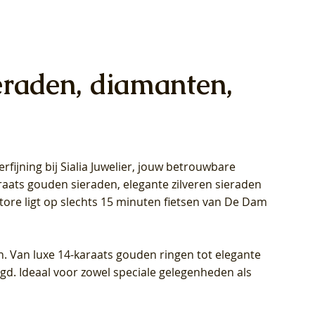
eraden, diamanten,
rfijning bij Sialia Juwelier,
jouw betrouwbare
1028Y -
oppen
oppen
Blush Lab Diamonds Collier LG3014Y
Blush Lab Diamonds Ring LG1029Y -
Blush Lab Diamonds Oorknoppen
araats gouden sieraden, elegante zilveren sieraden
wn
et Lab
et Lab
- Geelgoud (14k) met Lab grown
Geelgoud (14k) met Lab grown
LG7033Y – Geelgoud (14k) met Lab
Store ligt op slechts 15 minuten fietsen van De Dam
Diamant
Diamant
grown Diamant
Prijs
Prijs
Prijs
€ 449,00
€ 699,00
€ 799,00
n. Van luxe 14-karaats gouden ringen tot elegante
igd. Ideaal voor zowel speciale gelegenheden als