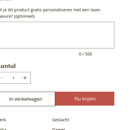
l je dit product gratis personaliseren met een laser-
avure? (optioneel)
0
ens.
0 / 500
antal
Nu kopen
In winkelwagen
erk
Geslacht
alia
Dames