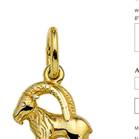
Wi
gr
Tot
50
tek
A
M
Si