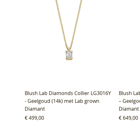
Blush Lab Diamonds Collier LG3016Y
Blush La
- Geelgoud (14k) met Lab grown
– Geelgo
Diamant
Diamant
Prijs
Prijs
€ 499,00
€ 649,00