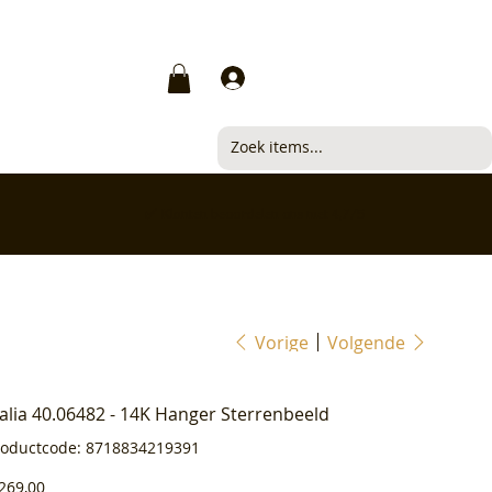
Inloggen
✅ Klanten beoordelen ons met 4,7/5
Vorige
Volgende
ialia 40.06482 - 14K Hanger Sterrenbeeld
Productcode
roductcode:
8718834219391
8718834219391
js
269,00