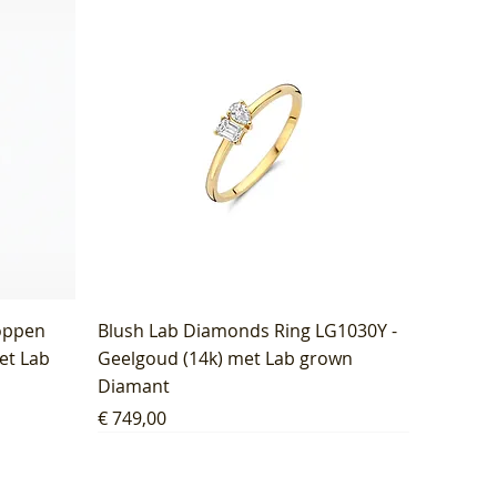
oppen
Blush Lab Diamonds Ring LG1030Y -
et Lab
Geelgoud (14k) met Lab grown
Diamant
Prijs
€ 749,00