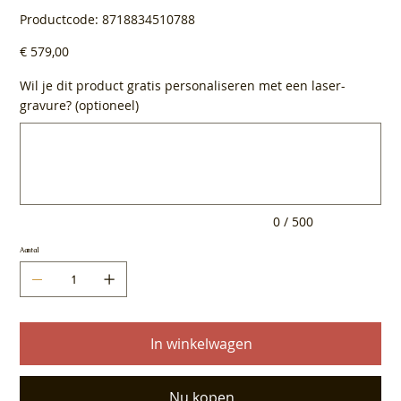
Productcode
Productcode:
8718834510788
8718834510788
Prijs
€ 579,00
Wil je dit product gratis personaliseren met een laser-
gravure? (optioneel)
Tot
500
tekens.
0 / 500
Aantal
In winkelwagen
Nu kopen