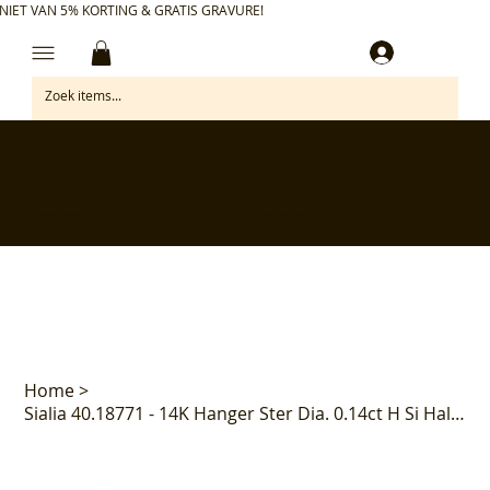
NIET VAN 5% KORTING & GRATIS GRAVURE!
Inloggen
✅ Gratis retourneren binnen 30 dagen
✅ Personaliseer je aankoop gratis
✅ Voor 17:00 besteld = morgen in huis*
✅ Klanten beoordelen ons met 4,7/5
Home
>
Sialia 40.18771 - 14K Hanger Ster Dia. 0.14ct H Si Halo 10mm