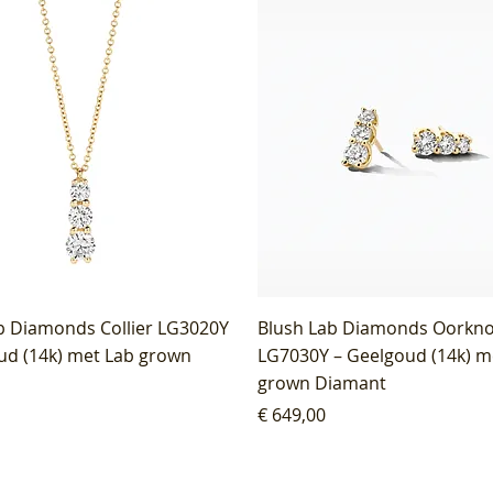
b Diamonds Collier LG3020Y
Blush Lab Diamonds Oorkn
ud (14k) met Lab grown
LG7030Y – Geelgoud (14k) m
grown Diamant
Prijs
€ 649,00