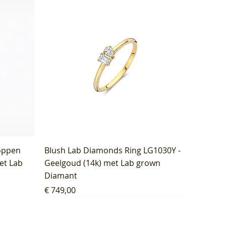
oppen
Blush Lab Diamonds Ring LG1030Y -
et Lab
Geelgoud (14k) met Lab grown
Diamant
Prijs
€ 749,00