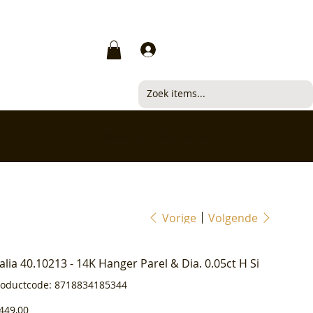
Inloggen
✅ Klanten beoordelen ons met 4,7/5
Vorige
Volgende
ialia 40.10213 - 14K Hanger Parel & Dia. 0.05ct H Si
Productcode
roductcode:
8718834185344
8718834185344
js
449,00