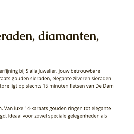
eraden, diamanten,
rfijning bij Sialia Juwelier,
jouw betrouwbare
1028Y -
oppen
oppen
Blush Lab Diamonds Collier LG3014Y
Blush Lab Diamonds Ring LG1029Y -
Blush Lab Diamonds Oorknoppen
araats gouden sieraden, elegante zilveren sieraden
wn
et Lab
et Lab
- Geelgoud (14k) met Lab grown
Geelgoud (14k) met Lab grown
LG7033Y – Geelgoud (14k) met Lab
Store ligt op slechts 15 minuten fietsen van De Dam
Diamant
Diamant
grown Diamant
Prijs
Prijs
Prijs
€ 449,00
€ 699,00
€ 799,00
n. Van luxe 14-karaats gouden ringen tot elegante
igd. Ideaal voor zowel speciale gelegenheden als