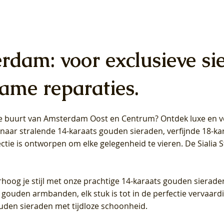
erdam: voor exclusieve si
ame reparaties.
 de buurt van Amsterdam
Oost
en
Centrum
? Ontdek luxe en ve
ab Diamonds Oorhangers
b Diamonds Ring LG1042Y –
b Diamonds Ring LG1044Y –
Blush Lab Diamonds Ring LG
Blush Lab Diamonds Oorkn
Blush Lab Diamonds Oorkn
t naar stralende 14-karaats gouden sieraden, verfijnde 18-k
S - Geelgoud (14k) met Lab
 (14k) met Lab grown
 (14k) met Lab grown
Geelgoud (14k) met Lab gro
LG7027Y - Geelgoud (14k) m
LG7026Y - Geelgoud (14k) m
ectie is ontworpen om elke gelegenheid te vieren.
De Sialia 
iamant
Diamant
grown Diamant
grown Diamant
Prijs
Prijs
Prijs
0
€ 649,00
€ 649,00
€ 549,00
rhoog je stijl met onze prachtige 14-karaats gouden sierade
 gouden armbanden, elk stuk is tot in de perfectie vervaard
ouden sieraden met tijdloze schoonheid.