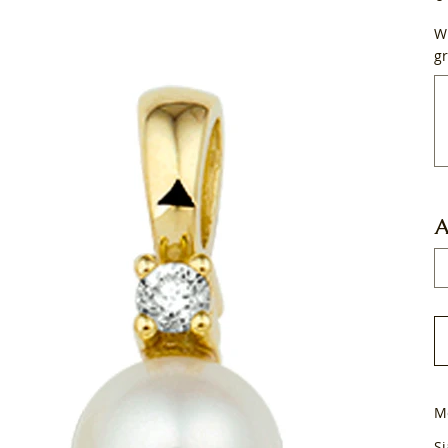
Wi
gr
Tot
50
tek
A
M
Si