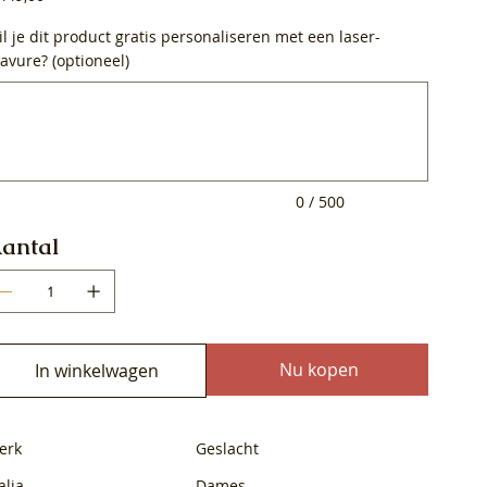
l je dit product gratis personaliseren met een laser-
avure? (optioneel)
0
ens.
0 / 500
antal
Nu kopen
In winkelwagen
erk
Geslacht
alia
Dames