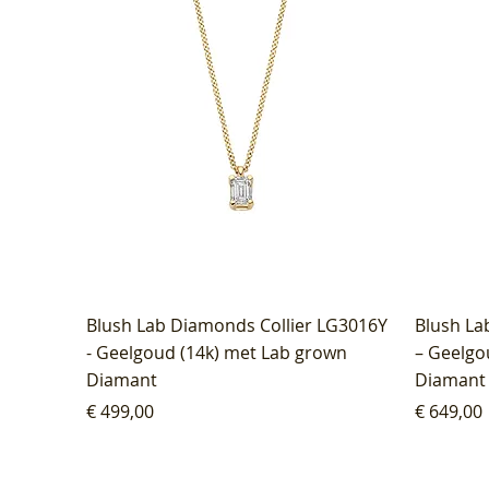
Blush Lab Diamonds Collier LG3016Y
Blush La
- Geelgoud (14k) met Lab grown
– Geelgo
Diamant
Diamant
Prijs
Prijs
€ 499,00
€ 649,00