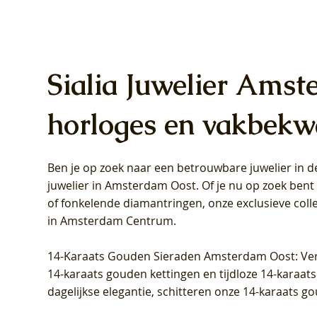
Sialia Juwelier Amst
horloges en vakbekw
Ben je op zoek naar een betrouwbare juwelier in
Blush Lab Diamonds Oorhangers
Blush Lab Diamonds Collier LG3019Y
Blush Lab Diamonds Ring LG1031Y -
Blush L
Blush La
Blush La
juwelier in Amsterdam Oost
. Of je nu op zoek ben
LG9006Y/S - Geelgoud (14k) met Lab
– Geelgoud (14k) met Lab grown
Geelgoud (14k) met Lab grown
LG9007Y/
Geelgoud
Geelgoud
of fonkelende diamantringen, onze exclusieve coll
grown Diamant
Diamant
Diamant
grown D
Diamant
Diamant
in Amsterdam Centrum
.
Prijs
Prijs
Prijs
Prijs
Prijs
Prijs
€ 349,00
€ 599,00
€ 849,00
€ 449,00
€ 899,00
€ 1.049,0
14-Karaats Gouden Sieraden Amsterdam Oost
: Ve
14-karaats gouden kettingen en tijdloze 14-karaats
dagelijkse elegantie, schitteren onze 14-karaats g