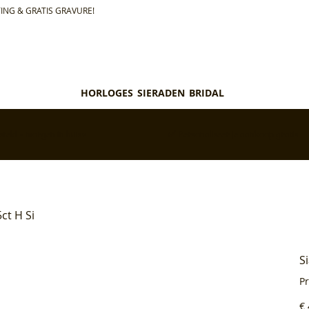
ING & GRATIS GRAVURE!
HORLOGES
SIERADEN
BRIDAL
teld = morgen in huis*
✅ Personaliseer je aankoop gratis
ct H Si
S
P
Pri
€ 