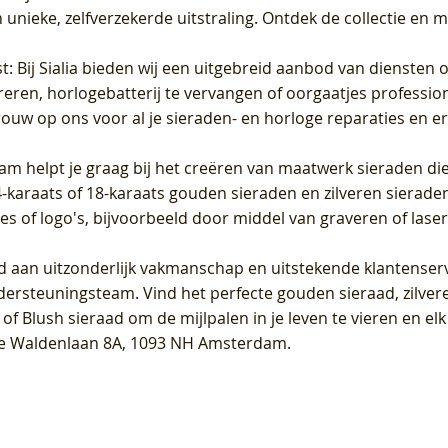
unieke, zelfverzekerde uitstraling. Ontdek de collectie en m
st
: Bij Sialia bieden wij een uitgebreid aanbod van diensten 
areren, horlogebatterij te vervangen of oorgaatjes professi
rouw op ons voor al je sieraden- en horloge reparaties en e
am helpt je graag bij het creëren van maatwerk sieraden die
raats of 18-karaats gouden sieraden en zilveren sieraden, 
es of logo's, bijvoorbeeld door middel van
graveren
of laser
jd aan uitzonderlijk vakmanschap en uitstekende
klantenser
dersteuningsteam. Vind het perfecte gouden sieraad, zilvere
f Blush sieraad om de mijlpalen in je leven te vieren en el
, te Waldenlaan 8A, 1093 NH Amsterdam.