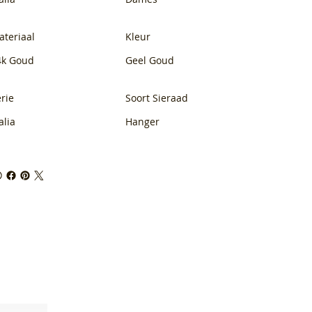
ateriaal
Kleur
4k Goud
Geel Goud
rie
Soort Sieraad
alia
Hanger