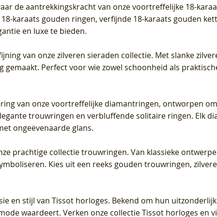
vaar de aantrekkingskracht van onze voortreffelijke 18-kar
te 18-karaats gouden ringen, verfijnde 18-karaats gouden k
gantie en luxe te bieden.
ijning van onze zilveren sieraden collectie. Met slanke zilvere
org gemaakt. Perfect voor wie zowel schoonheid als praktisc
tering van onze voortreffelijke diamantringen, ontworpen om
legante trouwringen en verbluffende solitaire ringen. Elk dia
met ongeëvenaarde glans.
 onze prachtige collectie trouwringen. Van klassieke ontwerp
 symboliseren. Kies uit een reeks gouden trouwringen, zilv
sie en stijl van Tissot horloges. Bekend om hun uitzonderli
 mode waardeert. Verken onze collectie Tissot horloges en vin