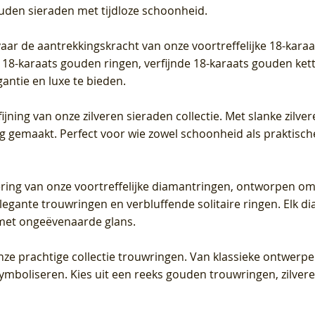
ouden sieraden met tijdloze schoonheid.
vaar de aantrekkingskracht van onze voortreffelijke 18-kar
te 18-karaats gouden ringen, verfijnde 18-karaats gouden k
gantie en luxe te bieden.
ijning van onze zilveren sieraden collectie. Met slanke zilvere
org gemaakt. Perfect voor wie zowel schoonheid als praktisc
tering van onze voortreffelijke diamantringen, ontworpen om
legante trouwringen en verbluffende solitaire ringen. Elk dia
met ongeëvenaarde glans.
 onze prachtige collectie trouwringen. Van klassieke ontwerp
 symboliseren. Kies uit een reeks gouden trouwringen, zilv