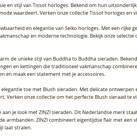
sie en stijl van Tissot horloges. Bekend om hun uitzonderli
 mode waardeert. Verken onze collectie Tissot horloges en vin
uwbaarheid en elegantie van Seiko horloges. Met een rijke ge
vakmanschap en moderne technologie. Bekijk onze selectie 
arm de unieke stijl van Buddha to Buddha sieraden. Bekend
gen en kettingen die traditioneel vakmanschap combineren 
en en maak een statement met je accessoires.
e elegantie toe met Blush sieraden. Met delicate ontwerpen 
 Verken onze collectie om het perfecte Blush sieraad te vind
 aan je look met ZINZI sieraden. Dit Nederlandse merk staat
de armbanden. ZINZI combineert eigentijdse flair met een vl
l laat stralen.