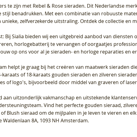
ers te zijn met Rebel & Rose sieraden. Dit Nederlandse merk 
 stijl benadrukken. Met een combinatie van robuuste materia
unieke, zelfverzekerde uitstraling. Ontdek de collectie en m
st
: Bij Sialia bieden wij een uitgebreid aanbod van diensten 
areren, horlogebatterij te vervangen of oorgaatjes professi
rouw op ons voor al je sieraden- en horloge reparaties en e
am helpt je graag bij het creëren van maatwerk sieraden die
raats of 18-karaats gouden sieraden en zilveren sieraden, 
es of logo's, bijvoorbeeld door middel van
graveren
of laser
jd aan uitzonderlijk vakmanschap en uitstekende
klantenser
dersteuningsteam. Vind het perfecte gouden sieraad, zilvere
f Blush sieraad om de mijlpalen in je leven te vieren en el
, te Waldenlaan 8A, 1093 NH Amsterdam.