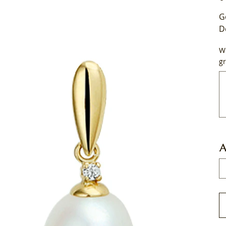
G
D
Wi
gr
Tot
50
tek
A