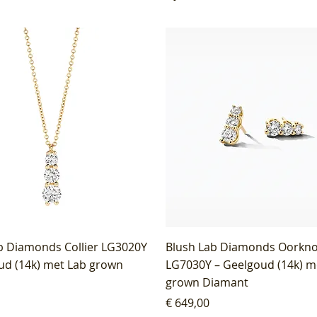
b Diamonds Collier LG3020Y
Blush Lab Diamonds Oorkn
ud (14k) met Lab grown
LG7030Y – Geelgoud (14k) m
grown Diamant
Prijs
€ 649,00