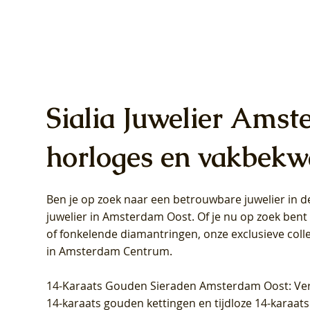
Sialia Juwelier Amst
horloges en vakbekw
Ben je op zoek naar een betrouwbare juwelier in
Blush Lab Diamonds Oorhangers
Blush Lab Diamonds Collier LG3019Y
Blush Lab Diamonds Ring LG1031Y -
Blush L
Blush La
Blush La
juwelier in Amsterdam Oost
. Of je nu op zoek ben
LG9006Y/S - Geelgoud (14k) met Lab
– Geelgoud (14k) met Lab grown
Geelgoud (14k) met Lab grown
LG9007Y/
Geelgoud
Geelgoud
of fonkelende diamantringen, onze exclusieve coll
grown Diamant
Diamant
Diamant
grown D
Diamant
Diamant
in Amsterdam Centrum
.
Prijs
Prijs
Prijs
Prijs
Prijs
Prijs
€ 349,00
€ 599,00
€ 849,00
€ 449,00
€ 899,00
€ 1.049,0
14-Karaats Gouden Sieraden Amsterdam Oost
: Ve
14-karaats gouden kettingen en tijdloze 14-karaats