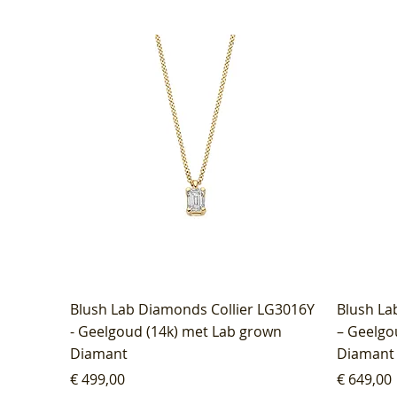
Blush Lab Diamonds Collier LG3016Y
Blush La
- Geelgoud (14k) met Lab grown
– Geelgo
Diamant
Diamant
Prijs
Prijs
€ 499,00
€ 649,00