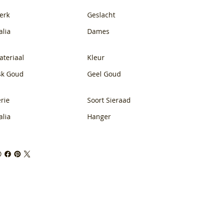
erk
Geslacht
alia
Dames
ateriaal
Kleur
4k Goud
Geel Goud
rie
Soort Sieraad
alia
Hanger