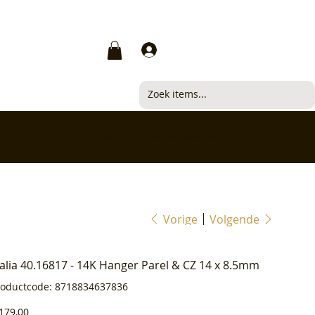
Inloggen
✅ Klanten beoordelen ons met 4,7/5
Vorige
Volgende
ialia 40.16817 - 14K Hanger Parel & CZ 14 x 8.5mm
Productcode
roductcode:
8718834637836
8718834637836
js
179,00