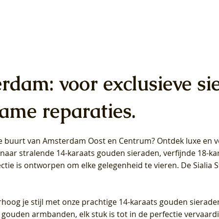
erdam: voor exclusieve si
ame reparaties.
 de buurt van Amsterdam
Oost
en
Centrum
? Ontdek luxe en ve
ab Diamonds Oorhangers
b Diamonds Ring LG1042Y –
b Diamonds Ring LG1044Y –
Blush Lab Diamonds Ring LG
Blush Lab Diamonds Oorkn
Blush Lab Diamonds Oorkn
t naar stralende 14-karaats gouden sieraden, verfijnde 18-k
S - Geelgoud (14k) met Lab
 (14k) met Lab grown
 (14k) met Lab grown
Geelgoud (14k) met Lab gro
LG7027Y - Geelgoud (14k) m
LG7026Y - Geelgoud (14k) m
ectie is ontworpen om elke gelegenheid te vieren.
De Sialia 
iamant
Diamant
grown Diamant
grown Diamant
Prijs
Prijs
Prijs
0
€ 649,00
€ 649,00
€ 549,00
rhoog je stijl met onze prachtige 14-karaats gouden sierade
 gouden armbanden, elk stuk is tot in de perfectie vervaard