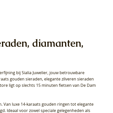
eraden, diamanten,
rfijning bij Sialia Juwelier,
jouw betrouwbare
1028Y -
oppen
oppen
Blush Lab Diamonds Collier LG3014Y
Blush Lab Diamonds Ring LG1029Y -
Blush Lab Diamonds Oorknoppen
araats gouden sieraden, elegante zilveren sieraden
wn
et Lab
et Lab
- Geelgoud (14k) met Lab grown
Geelgoud (14k) met Lab grown
LG7033Y – Geelgoud (14k) met Lab
Store ligt op slechts 15 minuten fietsen van De Dam
Diamant
Diamant
grown Diamant
Prijs
Prijs
Prijs
€ 449,00
€ 699,00
€ 799,00
n. Van luxe 14-karaats gouden ringen tot elegante
igd. Ideaal voor zowel speciale gelegenheden als