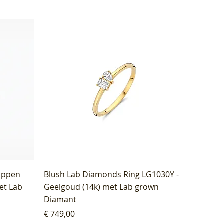
oppen
Blush Lab Diamonds Ring LG1030Y -
et Lab
Geelgoud (14k) met Lab grown
Diamant
Prijs
€ 749,00