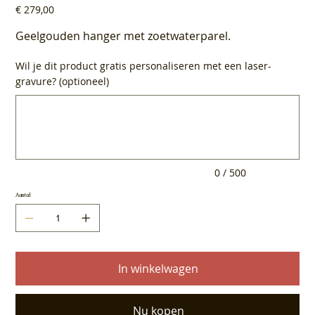
Prijs
€ 279,00
Geelgouden hanger met zoetwaterparel.
Wil je dit product gratis personaliseren met een laser-
gravure? (optioneel)
Tot
500
tekens.
0 / 500
Aantal
In winkelwagen
Nu kopen