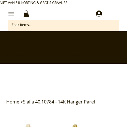
NIET VAN 5% KORTING & GRATIS GRAVURE!
Inloggen
✅ Gratis retourneren binnen 30 dagen
✅ Personaliseer je aankoop gratis
✅ Voor 17:00 besteld = morgen in huis*
✅ Klanten beoordelen ons met 4,7/5
Home
>
Sialia 40.10784 - 14K Hanger Parel