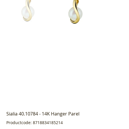
Sialia 40.10784 - 14K Hanger Parel
Productcode
Productcode:
8718834185214
8718834185214