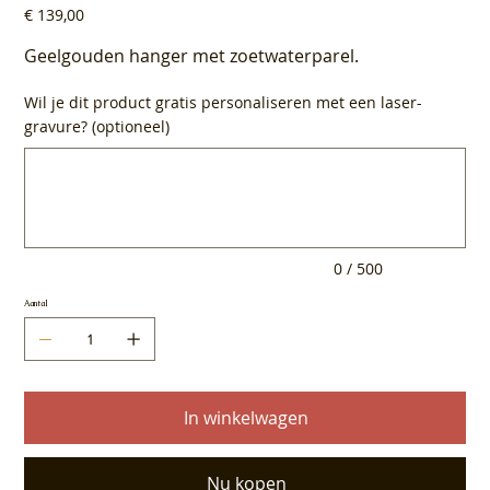
Prijs
€ 139,00
Geelgouden hanger met zoetwaterparel.
Wil je dit product gratis personaliseren met een laser-
gravure? (optioneel)
Tot
500
tekens.
0 / 500
Aantal
In winkelwagen
Nu kopen