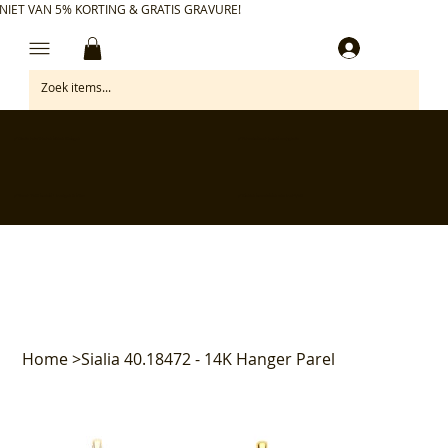
NIET VAN 5% KORTING & GRATIS GRAVURE!
Inloggen
✅ Gratis retourneren binnen 30 dagen
✅ Personaliseer je aankoop gratis
✅ Voor 17:00 besteld = morgen in huis*
✅ Klanten beoordelen ons met 4,7/5
Home
>
Sialia 40.18472 - 14K Hanger Parel