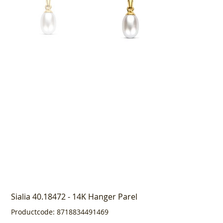
Sialia 40.18472 - 14K Hanger Parel
Productcode
Productcode:
8718834491469
8718834491469