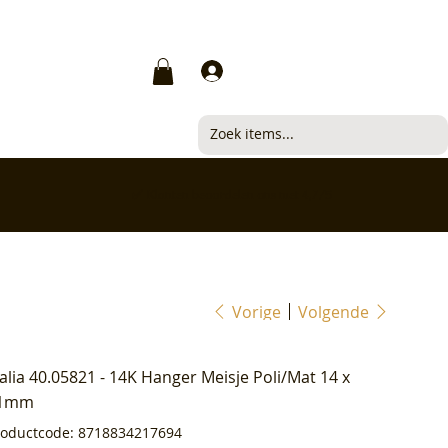
Inloggen
✅ Klanten beoordelen ons met 4,7/5
Vorige
Volgende
ialia 40.05821 - 14K Hanger Meisje Poli/Mat 14 x
1mm
Productcode
roductcode:
8718834217694
8718834217694