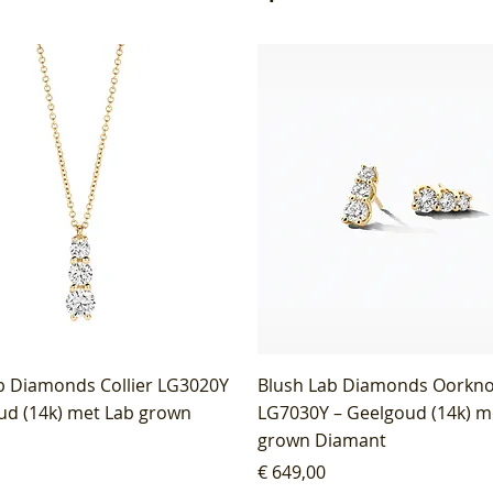
b Diamonds Collier LG3020Y
Blush Lab Diamonds Oorkn
ud (14k) met Lab grown
LG7030Y – Geelgoud (14k) m
grown Diamant
Prijs
€ 649,00