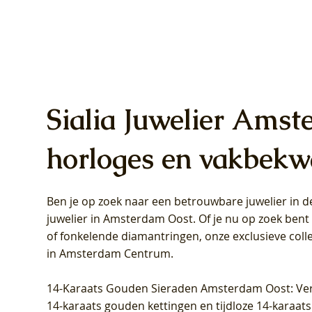
Sialia Juwelier Amst
horloges en vakbekw
Ben je op zoek naar een betrouwbare juwelier in
Blush Lab Diamonds Oorhangers
Blush Lab Diamonds Collier LG3019Y
Blush Lab Diamonds Ring LG1031Y -
Blush L
Blush La
Blush La
juwelier in Amsterdam Oost
. Of je nu op zoek ben
LG9006Y/S - Geelgoud (14k) met Lab
– Geelgoud (14k) met Lab grown
Geelgoud (14k) met Lab grown
LG9007Y/
Geelgoud
Geelgoud
of fonkelende diamantringen, onze exclusieve coll
grown Diamant
Diamant
Diamant
grown D
Diamant
Diamant
in Amsterdam Centrum
.
Prijs
Prijs
Prijs
Prijs
Prijs
Prijs
€ 349,00
€ 599,00
€ 849,00
€ 449,00
€ 899,00
€ 1.049,0
14-Karaats Gouden Sieraden Amsterdam Oost
: Ve
14-karaats gouden kettingen en tijdloze 14-karaats