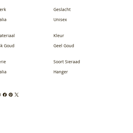
erk
Geslacht
alia
Unisex
ateriaal
Kleur
4k Goud
Geel Goud
rie
Soort Sieraad
alia
Hanger