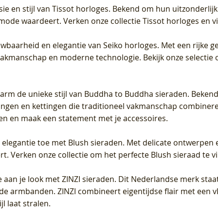
sie en stijl van Tissot horloges. Bekend om hun uitzonderli
 mode waardeert. Verken onze collectie Tissot horloges en vin
uwbaarheid en elegantie van Seiko horloges. Met een rijke ge
vakmanschap en moderne technologie. Bekijk onze selectie 
arm de unieke stijl van Buddha to Buddha sieraden. Bekend
gen en kettingen die traditioneel vakmanschap combineren 
en en maak een statement met je accessoires.
e elegantie toe met Blush sieraden. Met delicate ontwerpen 
 Verken onze collectie om het perfecte Blush sieraad te vind
 aan je look met ZINZI sieraden. Dit Nederlandse merk staat
de armbanden. ZINZI combineert eigentijdse flair met een vl
l laat stralen.