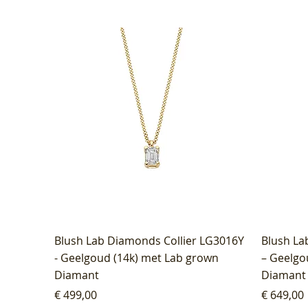
Blush Lab Diamonds Collier LG3016Y
Blush La
- Geelgoud (14k) met Lab grown
– Geelgo
Diamant
Diamant
Prijs
Prijs
€ 499,00
€ 649,00