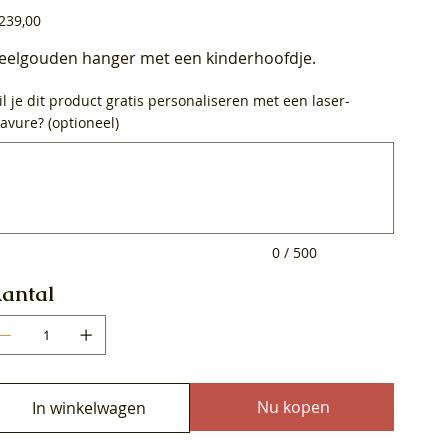
js
239,00
eelgouden hanger met een kinderhoofdje.
l je dit product gratis personaliseren met een laser-
avure? (optioneel)
0
ens.
0 / 500
antal
Nu kopen
In winkelwagen