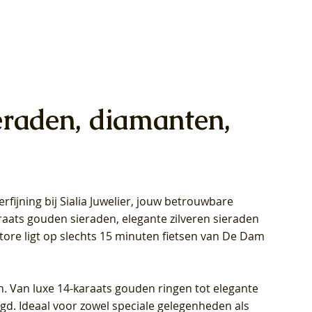
eraden, diamanten,
rfijning bij Sialia Juwelier,
jouw betrouwbare
1028Y -
oppen
oppen
Blush Lab Diamonds Collier LG3014Y
Blush Lab Diamonds Ring LG1029Y -
Blush Lab Diamonds Oorknoppen
araats gouden sieraden, elegante zilveren sieraden
wn
et Lab
et Lab
- Geelgoud (14k) met Lab grown
Geelgoud (14k) met Lab grown
LG7033Y – Geelgoud (14k) met Lab
Store ligt op slechts 15 minuten fietsen van De Dam
Diamant
Diamant
grown Diamant
Prijs
Prijs
Prijs
€ 449,00
€ 699,00
€ 799,00
n. Van luxe 14-karaats gouden ringen tot elegante
igd. Ideaal voor zowel speciale gelegenheden als