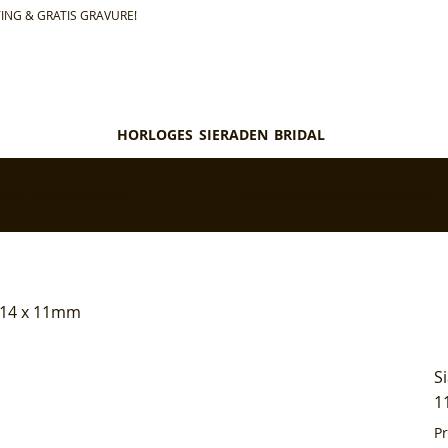
ING & GRATIS GRAVURE!
HORLOGES
SIERADEN
BRIDAL
teld = morgen in huis*
✅ Personaliseer je aankoop gratis
t 14 x 11mm
S
1
P