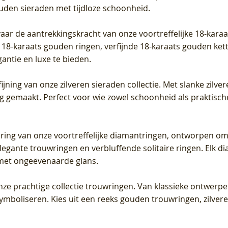
ouden sieraden met tijdloze schoonheid.
vaar de aantrekkingskracht van onze voortreffelijke 18-kar
te 18-karaats gouden ringen, verfijnde 18-karaats gouden k
gantie en luxe te bieden.
ijning van onze zilveren sieraden collectie. Met slanke zilvere
org gemaakt. Perfect voor wie zowel schoonheid als praktisc
tering van onze voortreffelijke diamantringen, ontworpen om
legante trouwringen en verbluffende solitaire ringen. Elk dia
met ongeëvenaarde glans.
 onze prachtige collectie trouwringen. Van klassieke ontwerp
 symboliseren. Kies uit een reeks gouden trouwringen, zilv