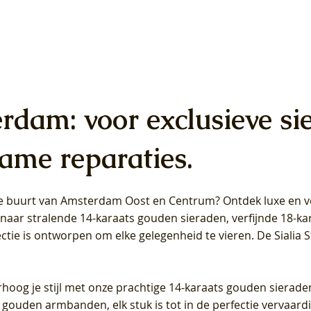
erdam: voor exclusieve si
ame reparaties.
 de buurt van Amsterdam
Oost
en
Centrum
? Ontdek luxe en ve
ab Diamonds Oorhangers
b Diamonds Ring LG1042Y –
b Diamonds Ring LG1044Y –
Blush Lab Diamonds Ring LG
Blush Lab Diamonds Oorkn
Blush Lab Diamonds Oorkn
t naar stralende 14-karaats gouden sieraden, verfijnde 18-k
S - Geelgoud (14k) met Lab
 (14k) met Lab grown
 (14k) met Lab grown
Geelgoud (14k) met Lab gro
LG7027Y - Geelgoud (14k) m
LG7026Y - Geelgoud (14k) m
ectie is ontworpen om elke gelegenheid te vieren.
De Sialia 
iamant
Diamant
grown Diamant
grown Diamant
Prijs
Prijs
Prijs
0
€ 649,00
€ 649,00
€ 549,00
rhoog je stijl met onze prachtige 14-karaats gouden sierade
 gouden armbanden, elk stuk is tot in de perfectie vervaard