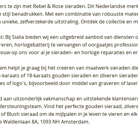
ers te zijn met Rebel & Rose sieraden. Dit Nederlandse merk 
 stijl benadrukken. Met een combinatie van robuuste materia
unieke, zelfverzekerde uitstraling. Ontdek de collectie en m
st
: Bij Sialia bieden wij een uitgebreid aanbod van diensten 
areren, horlogebatterij te vervangen of oorgaatjes professi
rouw op ons voor al je sieraden- en horloge reparaties en e
am helpt je graag bij het creëren van maatwerk sieraden die
raats of 18-karaats gouden sieraden en zilveren sieraden, 
es of logo's, bijvoorbeeld door middel van
graveren
of laser
jd aan uitzonderlijk vakmanschap en uitstekende
klantenser
dersteuningsteam. Vind het perfecte gouden sieraad, zilvere
f Blush sieraad om de mijlpalen in je leven te vieren en el
, te Waldenlaan 8A, 1093 NH Amsterdam.