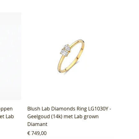
oppen
Blush Lab Diamonds Ring LG1030Y -
et Lab
Geelgoud (14k) met Lab grown
Diamant
Prijs
€ 749,00