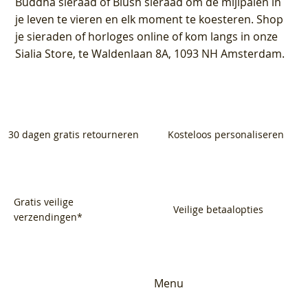
Buddha sieraad of Blush sieraad om de mijlpalen in
je leven te vieren en elk moment te koesteren. Shop
je sieraden of horloges online of kom langs in onze
Sialia Store, te Waldenlaan 8A, 1093 NH Amsterdam.
30 dagen gratis retourneren
Kosteloos personaliseren
Gratis veilige
Veilige betaalopties
verzendingen*
Menu