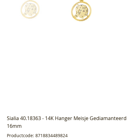
Sialia 40.18363 - 14K Hanger Meisje Gediamanteerd
16mm
Productcode
Productcode:
8718834489824
8718834489824