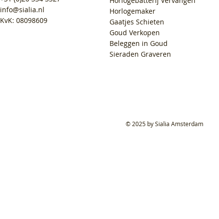
Horlogebatterij Vervangen
info@sialia.nl
Horlogemaker
KvK: 08098609
Gaatjes Schieten
Goud Verkopen
Beleggen in Goud
Sieraden Graveren
© 2025 by Sialia Amsterdam