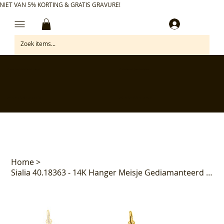
NIET VAN 5% KORTING & GRATIS GRAVURE!
Inloggen
✅ Gratis retourneren binnen 30 dagen
✅ Personaliseer je aankoop gratis
✅ Voor 17:00 besteld = morgen in huis*
✅ Klanten beoordelen ons met 4,7/5
Home
>
Sialia 40.18363 - 14K Hanger Meisje Gediamanteerd 16mm