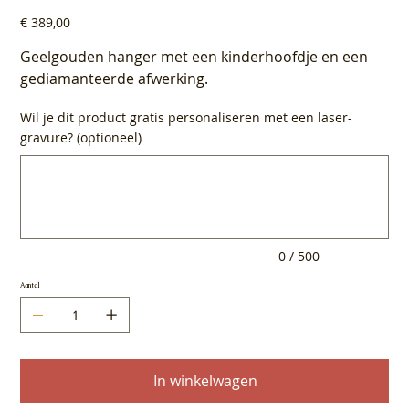
Prijs
€ 389,00
Geelgouden hanger met een kinderhoofdje en een
gediamanteerde afwerking.
Wil je dit product gratis personaliseren met een laser-
gravure? (optioneel)
Tot
500
tekens.
0 / 500
Aantal
In winkelwagen