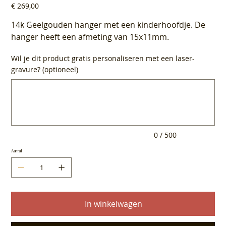
Prijs
€ 269,00
14k Geelgouden hanger met een kinderhoofdje. De
hanger heeft een afmeting van 15x11mm.
Wil je dit product gratis personaliseren met een laser-
gravure? (optioneel)
Tot
500
tekens.
0 / 500
Aantal
In winkelwagen