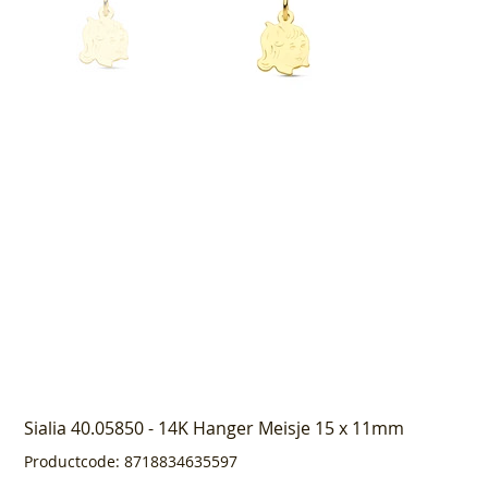
Sialia 40.05850 - 14K Hanger Meisje 15 x 11mm
Productcode
Productcode:
8718834635597
8718834635597