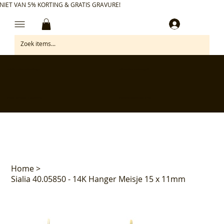
NIET VAN 5% KORTING & GRATIS GRAVURE!
Inloggen
✅ Gratis retourneren binnen 30 dagen
✅ Personaliseer je aankoop gratis
✅ Voor 17:00 besteld = morgen in huis*
✅ Klanten beoordelen ons met 4,7/5
Home
>
Sialia 40.05850 - 14K Hanger Meisje 15 x 11mm