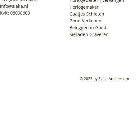
Horlogebatterij Vervangen
info@sialia.nl
Horlogemaker
KvK: 08098609
Gaatjes Schieten
Goud Verkopen
Beleggen in Goud
Sieraden Graveren
© 2025 by Sialia Amsterdam