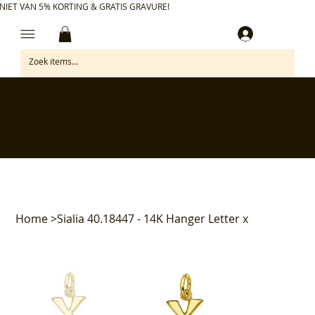
NIET VAN 5% KORTING & GRATIS GRAVURE!
Inloggen
✅ Gratis retourneren binnen 30 dagen
✅ Personaliseer je aankoop gratis
✅ Voor 17:00 besteld = morgen in huis*
✅ Klanten beoordelen ons met 4,7/5
Home
>
Sialia 40.18447 - 14K Hanger Letter x