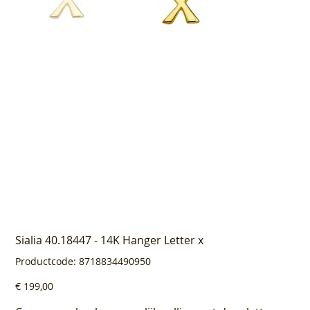
Sialia 40.18447 - 14K Hanger Letter x
Productcode
Productcode:
8718834490950
8718834490950
Prijs
€ 199,00