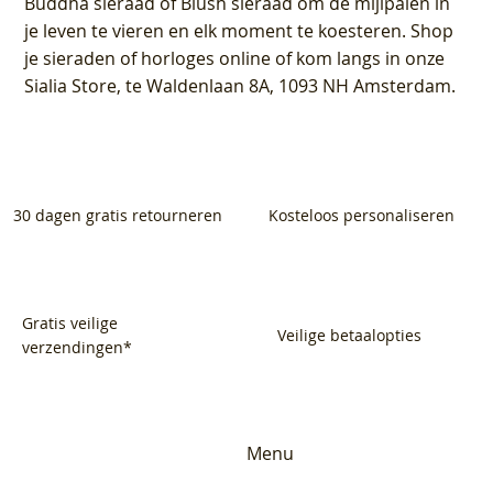
Buddha sieraad of Blush sieraad om de mijlpalen in
je leven te vieren en elk moment te koesteren. Shop
je sieraden of horloges online of kom langs in onze
Sialia Store, te Waldenlaan 8A, 1093 NH Amsterdam.
30 dagen gratis retourneren
Kosteloos personaliseren
Gratis veilige
Veilige betaalopties
verzendingen*
Menu