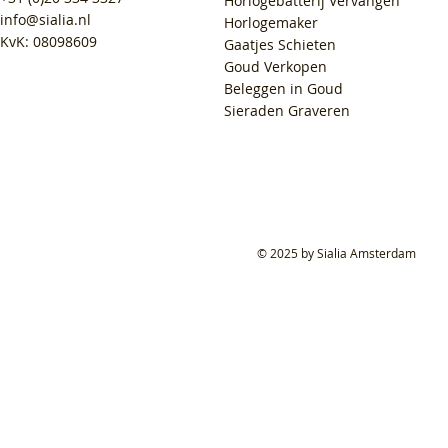
Horlogebatterij Vervangen
info@sialia.nl
Horlogemaker
KvK: 08098609
Gaatjes Schieten
Goud Verkopen
Beleggen in Goud
Sieraden Graveren
© 2025 by Sialia Amsterdam