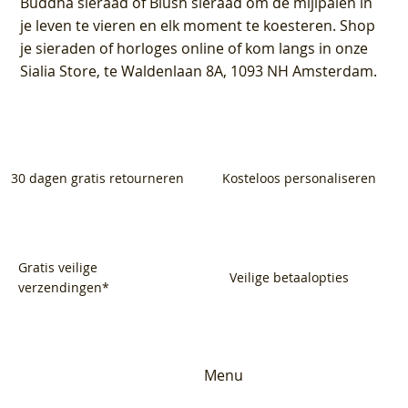
Buddha sieraad of Blush sieraad om de mijlpalen in
je leven te vieren en elk moment te koesteren. Shop
je sieraden of horloges online of kom langs in onze
Sialia Store, te Waldenlaan 8A, 1093 NH Amsterdam.
30 dagen gratis retourneren
Kosteloos personaliseren
Gratis veilige
Veilige betaalopties
verzendingen*
Menu