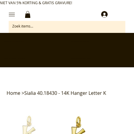
NIET VAN 5% KORTING & GRATIS GRAVURE!
Inloggen
✅ Gratis retourneren binnen 30 dagen
✅ Personaliseer je aankoop gratis
✅ Voor 17:00 besteld = morgen in huis*
✅ Klanten beoordelen ons met 4,7/5
Home
>
Sialia 40.18430 - 14K Hanger Letter K