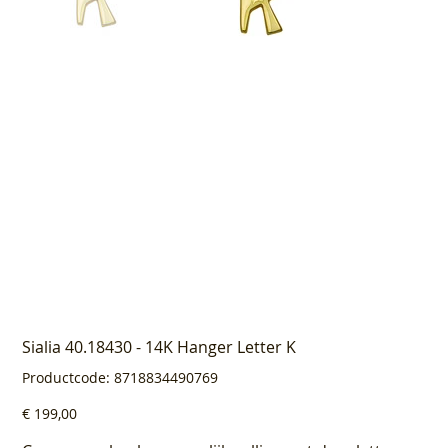
Sialia 40.18430 - 14K Hanger Letter K
Productcode
Productcode:
8718834490769
8718834490769
Prijs
€ 199,00