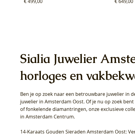
Prijs
Prijs
€ 499,00
€ 649,00
Sialia Juwelier Amst
horloges en vakbekw
Ben je op zoek naar een betrouwbare juwelier in
Blush Lab Diamonds Oorhangers
Blush Lab Diamonds Collier LG3019Y
Blush Lab Diamonds Ring LG1031Y -
Blush L
Blush La
Blush La
juwelier in Amsterdam Oost
. Of je nu op zoek ben
LG9006Y/S - Geelgoud (14k) met Lab
– Geelgoud (14k) met Lab grown
Geelgoud (14k) met Lab grown
LG9007Y/
Geelgoud
Geelgoud
of fonkelende diamantringen, onze exclusieve coll
grown Diamant
Diamant
Diamant
grown D
Diamant
Diamant
in Amsterdam Centrum
.
Prijs
Prijs
Prijs
Prijs
Prijs
Prijs
€ 349,00
€ 599,00
€ 849,00
€ 449,00
€ 899,00
€ 1.049,0
14-Karaats Gouden Sieraden Amsterdam Oost
: Ve