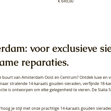
Prijs
€ 649,00
erdam: voor exclusieve si
ame reparaties.
 de buurt van Amsterdam
Oost
en
Centrum
? Ontdek luxe en ve
ab Diamonds Oorhangers
b Diamonds Ring LG1042Y –
b Diamonds Ring LG1044Y –
Blush Lab Diamonds Ring LG
Blush Lab Diamonds Oorkn
Blush Lab Diamonds Oorkn
t naar stralende 14-karaats gouden sieraden, verfijnde 18-k
S - Geelgoud (14k) met Lab
 (14k) met Lab grown
 (14k) met Lab grown
Geelgoud (14k) met Lab gro
LG7027Y - Geelgoud (14k) m
LG7026Y - Geelgoud (14k) m
ectie is ontworpen om elke gelegenheid te vieren.
De Sialia 
iamant
Diamant
grown Diamant
grown Diamant
Prijs
Prijs
Prijs
0
€ 649,00
€ 649,00
€ 549,00
rhoog je stijl met onze prachtige 14-karaats gouden sierade