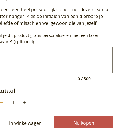
reeer een heel persoonlijk collier met deze zirkonia
etter hanger. Kies de initialen van een dierbare je
eliefde of misschien wel gewoon die van jezelf!
l je dit product gratis personaliseren met een laser-
avure? (optioneel)
0
ens.
0 / 500
antal
Nu kopen
In winkelwagen