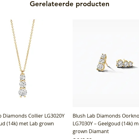
Gerelateerde producten
b Diamonds Collier LG3020Y
Blush Lab Diamonds Oorkn
ud (14k) met Lab grown
LG7030Y – Geelgoud (14k) m
grown Diamant