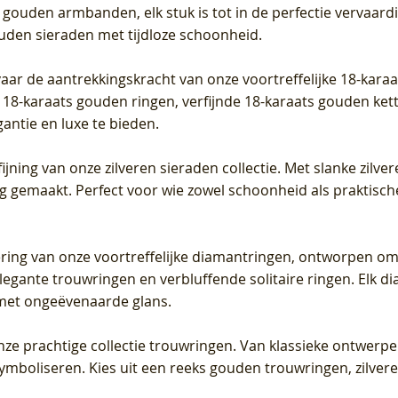
 gouden armbanden, elk stuk is tot in de perfectie vervaard
ouden sieraden met tijdloze schoonheid.
vaar de aantrekkingskracht van onze voortreffelijke 18-kar
te 18-karaats gouden ringen, verfijnde 18-karaats gouden k
gantie en luxe te bieden.
ijning van onze zilveren sieraden collectie. Met slanke zilvere
org gemaakt. Perfect voor wie zowel schoonheid als praktisc
tering van onze voortreffelijke diamantringen, ontworpen om
legante trouwringen en verbluffende solitaire ringen. Elk dia
met ongeëvenaarde glans.
 onze prachtige collectie trouwringen. Van klassieke ontwerp
 symboliseren. Kies uit een reeks gouden trouwringen, zilv