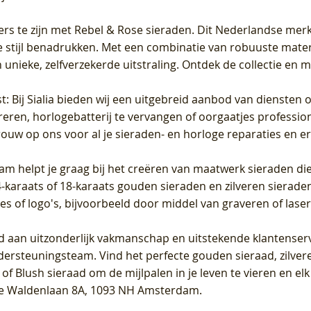
ers te zijn met Rebel & Rose sieraden. Dit Nederlandse merk 
 stijl benadrukken. Met een combinatie van robuuste materia
unieke, zelfverzekerde uitstraling. Ontdek de collectie en m
st
: Bij Sialia bieden wij een uitgebreid aanbod van diensten 
areren, horlogebatterij te vervangen of oorgaatjes professi
rouw op ons voor al je sieraden- en horloge reparaties en e
am helpt je graag bij het creëren van maatwerk sieraden die
raats of 18-karaats gouden sieraden en zilveren sieraden, 
es of logo's, bijvoorbeeld door middel van
graveren
of laser
jd aan uitzonderlijk vakmanschap en uitstekende
klantenser
dersteuningsteam. Vind het perfecte gouden sieraad, zilvere
f Blush sieraad om de mijlpalen in je leven te vieren en el
, te Waldenlaan 8A, 1093 NH Amsterdam.