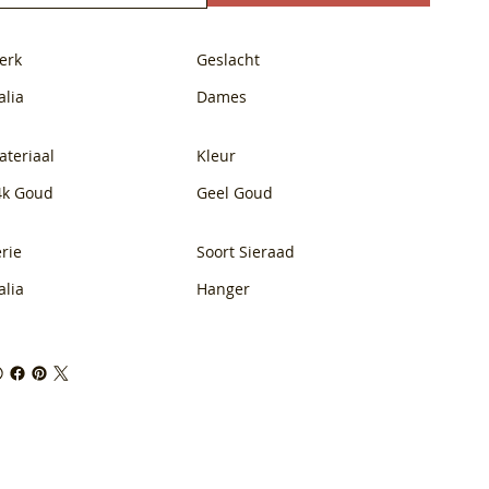
erk
Geslacht
alia
Dames
ateriaal
Kleur
4k Goud
Geel Goud
rie
Soort Sieraad
alia
Hanger