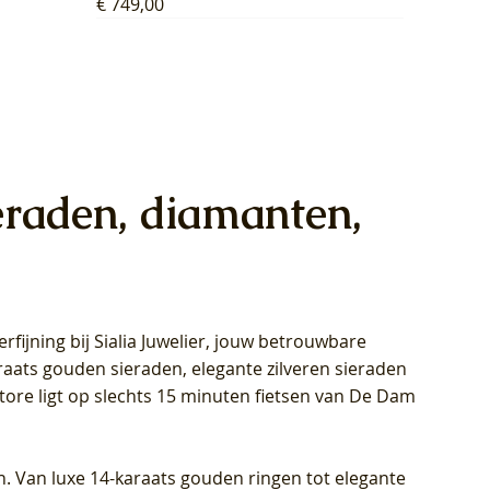
Prijs
€ 749,00
eraden, diamanten,
rfijning bij Sialia Juwelier,
jouw betrouwbare
1028Y -
oppen
oppen
Blush Lab Diamonds Collier LG3014Y
Blush Lab Diamonds Ring LG1029Y -
Blush Lab Diamonds Oorknoppen
araats gouden sieraden, elegante zilveren sieraden
wn
et Lab
et Lab
- Geelgoud (14k) met Lab grown
Geelgoud (14k) met Lab grown
LG7033Y – Geelgoud (14k) met Lab
Store ligt op slechts 15 minuten fietsen van De Dam
Diamant
Diamant
grown Diamant
Prijs
Prijs
Prijs
€ 449,00
€ 699,00
€ 799,00
n. Van luxe 14-karaats gouden ringen tot elegante