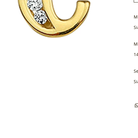
M
Si
M
1
Se
Si