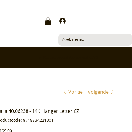
Inloggen
✅ Klanten beoordelen ons met 4,7/5
Vorige
Volgende
ialia 40.06238 - 14K Hanger Letter CZ
Productcode
roductcode:
8718834221301
8718834221301
js
199,00