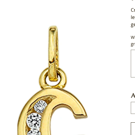
C
l
g
Wi
gr
Tot
50
tek
A