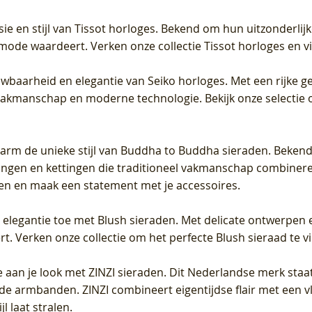
sie en stijl van Tissot horloges. Bekend om hun uitzonderli
 mode waardeert. Verken onze collectie Tissot horloges en vin
uwbaarheid en elegantie van Seiko horloges. Met een rijke ge
vakmanschap en moderne technologie. Bekijk onze selectie 
arm de unieke stijl van Buddha to Buddha sieraden. Bekend
gen en kettingen die traditioneel vakmanschap combineren 
en en maak een statement met je accessoires.
e elegantie toe met Blush sieraden. Met delicate ontwerpen 
 Verken onze collectie om het perfecte Blush sieraad te vind
 aan je look met ZINZI sieraden. Dit Nederlandse merk staat
de armbanden. ZINZI combineert eigentijdse flair met een vl
l laat stralen.