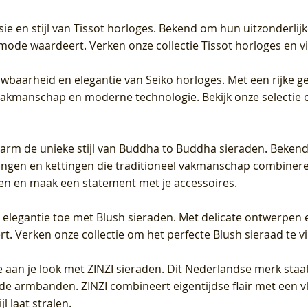
sie en stijl van Tissot horloges. Bekend om hun uitzonderli
 mode waardeert. Verken onze collectie Tissot horloges en vin
uwbaarheid en elegantie van Seiko horloges. Met een rijke ge
vakmanschap en moderne technologie. Bekijk onze selectie 
arm de unieke stijl van Buddha to Buddha sieraden. Bekend
gen en kettingen die traditioneel vakmanschap combineren 
en en maak een statement met je accessoires.
e elegantie toe met Blush sieraden. Met delicate ontwerpen 
 Verken onze collectie om het perfecte Blush sieraad te vind
 aan je look met ZINZI sieraden. Dit Nederlandse merk staat
de armbanden. ZINZI combineert eigentijdse flair met een vl
l laat stralen.