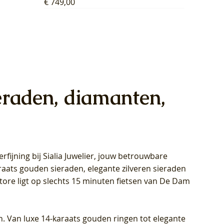
Prijs
€ 749,00
eraden, diamanten,
rfijning bij Sialia Juwelier,
jouw betrouwbare
1028Y -
oppen
oppen
Blush Lab Diamonds Collier LG3014Y
Blush Lab Diamonds Ring LG1029Y -
Blush Lab Diamonds Oorknoppen
araats gouden sieraden, elegante zilveren sieraden
wn
et Lab
et Lab
- Geelgoud (14k) met Lab grown
Geelgoud (14k) met Lab grown
LG7033Y – Geelgoud (14k) met Lab
Store ligt op slechts 15 minuten fietsen van De Dam
Diamant
Diamant
grown Diamant
Prijs
Prijs
Prijs
€ 449,00
€ 699,00
€ 799,00
n. Van luxe 14-karaats gouden ringen tot elegante