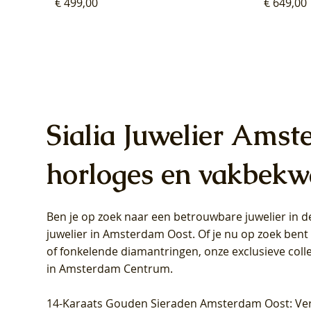
Prijs
Prijs
€ 499,00
€ 649,00
Sialia Juwelier Amst
horloges en vakbekw
Ben je op zoek naar een betrouwbare juwelier in
Blush Lab Diamonds Oorhangers
Blush Lab Diamonds Collier LG3019Y
Blush Lab Diamonds Ring LG1031Y -
Blush L
Blush La
Blush La
juwelier in Amsterdam Oost
. Of je nu op zoek ben
LG9006Y/S - Geelgoud (14k) met Lab
– Geelgoud (14k) met Lab grown
Geelgoud (14k) met Lab grown
LG9007Y/
Geelgoud
Geelgoud
of fonkelende diamantringen, onze exclusieve coll
grown Diamant
Diamant
Diamant
grown D
Diamant
Diamant
in Amsterdam Centrum
.
Prijs
Prijs
Prijs
Prijs
Prijs
Prijs
€ 349,00
€ 599,00
€ 849,00
€ 449,00
€ 899,00
€ 1.049,0
14-Karaats Gouden Sieraden Amsterdam Oost
: Ve