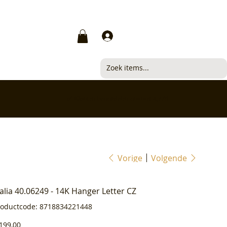
Inloggen
✅ Klanten beoordelen ons met 4,7/5
Vorige
Volgende
ialia 40.06249 - 14K Hanger Letter CZ
Productcode
roductcode:
8718834221448
8718834221448
js
199,00