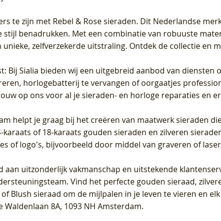
ers te zijn met Rebel & Rose sieraden. Dit Nederlandse merk 
 stijl benadrukken. Met een combinatie van robuuste materia
unieke, zelfverzekerde uitstraling. Ontdek de collectie en m
st
: Bij Sialia bieden wij een uitgebreid aanbod van diensten 
areren, horlogebatterij te vervangen of oorgaatjes professi
rouw op ons voor al je sieraden- en horloge reparaties en e
am helpt je graag bij het creëren van maatwerk sieraden die
raats of 18-karaats gouden sieraden en zilveren sieraden, 
es of logo's, bijvoorbeeld door middel van
graveren
of laser
jd aan uitzonderlijk vakmanschap en uitstekende
klantenser
dersteuningsteam. Vind het perfecte gouden sieraad, zilvere
f Blush sieraad om de mijlpalen in je leven te vieren en el
, te Waldenlaan 8A, 1093 NH Amsterdam.