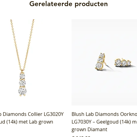
Gerelateerde producten
b Diamonds Collier LG3020Y
Blush Lab Diamonds Oorkn
ud (14k) met Lab grown
LG7030Y – Geelgoud (14k) m
grown Diamant