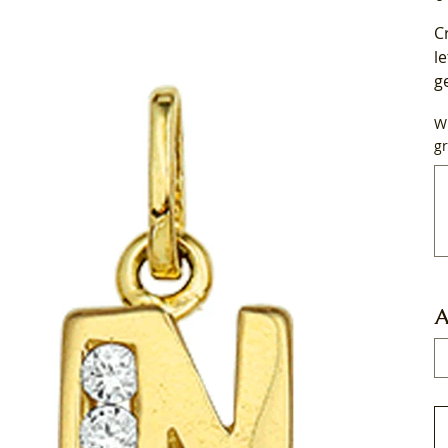
C
l
g
Wi
gr
Tot
50
tek
A