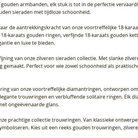
 gouden armbanden, elk stuk is tot in de perfectie vervaard
ouden sieraden met tijdloze schoonheid.
vaar de aantrekkingskracht van onze voortreffelijke 18-kar
te 18-karaats gouden ringen, verfijnde 18-karaats gouden k
gantie en luxe te bieden.
ijning van onze zilveren sieraden collectie. Met slanke zilvere
org gemaakt. Perfect voor wie zowel schoonheid als praktisc
tering van onze voortreffelijke diamantringen, ontworpen om
legante trouwringen en verbluffende solitaire ringen. Elk dia
met ongeëvenaarde glans.
 onze prachtige collectie trouwringen. Van klassieke ontwerp
 symboliseren. Kies uit een reeks gouden trouwringen, zilv