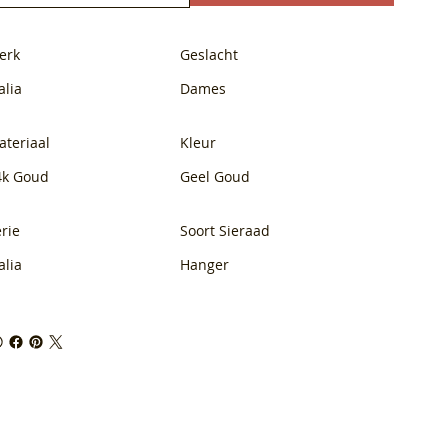
erk
Geslacht
alia
Dames
ateriaal
Kleur
4k Goud
Geel Goud
rie
Soort Sieraad
alia
Hanger