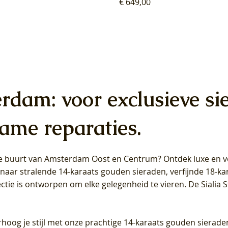
Prijs
€ 649,00
erdam: voor exclusieve si
ame reparaties.
 de buurt van Amsterdam
Oost
en
Centrum
? Ontdek luxe en ve
ab Diamonds Oorhangers
b Diamonds Ring LG1042Y –
b Diamonds Ring LG1044Y –
Blush Lab Diamonds Ring LG
Blush Lab Diamonds Oorkn
Blush Lab Diamonds Oorkn
t naar stralende 14-karaats gouden sieraden, verfijnde 18-k
S - Geelgoud (14k) met Lab
 (14k) met Lab grown
 (14k) met Lab grown
Geelgoud (14k) met Lab gro
LG7027Y - Geelgoud (14k) m
LG7026Y - Geelgoud (14k) m
ectie is ontworpen om elke gelegenheid te vieren.
De Sialia 
iamant
Diamant
grown Diamant
grown Diamant
Prijs
Prijs
Prijs
0
€ 649,00
€ 649,00
€ 549,00
rhoog je stijl met onze prachtige 14-karaats gouden sierade