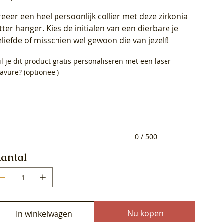
reeer een heel persoonlijk collier met deze zirkonia
etter hanger. Kies de initialen van een dierbare je
eliefde of misschien wel gewoon die van jezelf!
l je dit product gratis personaliseren met een laser-
avure? (optioneel)
0
ens.
0 / 500
antal
Nu kopen
In winkelwagen