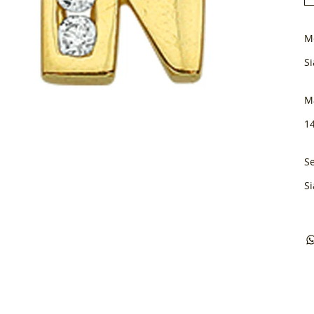
M
Si
M
1
Se
Si