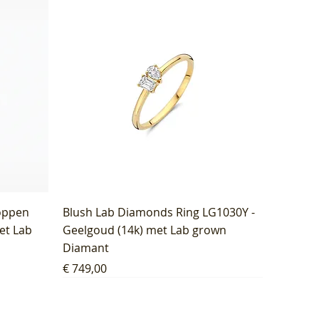
oppen
Blush Lab Diamonds Ring LG1030Y -
et Lab
Geelgoud (14k) met Lab grown
Diamant
Prijs
€ 749,00