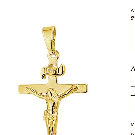
Wi
gr
Tot
50
tek
A
M
Si