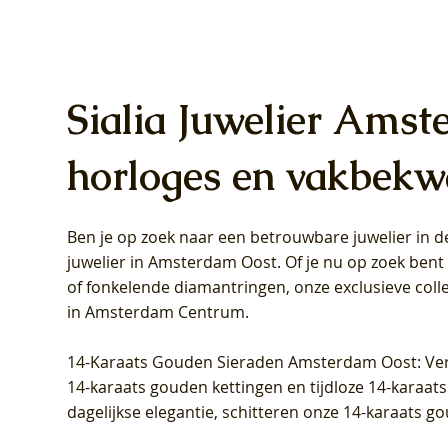
Sialia Juwelier Amst
horloges en vakbekw
Ben je op zoek naar een betrouwbare juwelier in
Blush Lab Diamonds Oorhangers
Blush Lab Diamonds Collier LG3019Y
Blush Lab Diamonds Ring LG1031Y -
Blush L
Blush La
Blush La
juwelier in Amsterdam Oost
. Of je nu op zoek ben
LG9006Y/S - Geelgoud (14k) met Lab
– Geelgoud (14k) met Lab grown
Geelgoud (14k) met Lab grown
LG9007Y/
Geelgoud
Geelgoud
of fonkelende diamantringen, onze exclusieve coll
grown Diamant
Diamant
Diamant
grown D
Diamant
Diamant
in Amsterdam Centrum
.
Prijs
Prijs
Prijs
Prijs
Prijs
Prijs
€ 349,00
€ 599,00
€ 849,00
€ 449,00
€ 899,00
€ 1.049,0
14-Karaats Gouden Sieraden Amsterdam Oost
: Ve
14-karaats gouden kettingen en tijdloze 14-karaats
dagelijkse elegantie, schitteren onze 14-karaats g