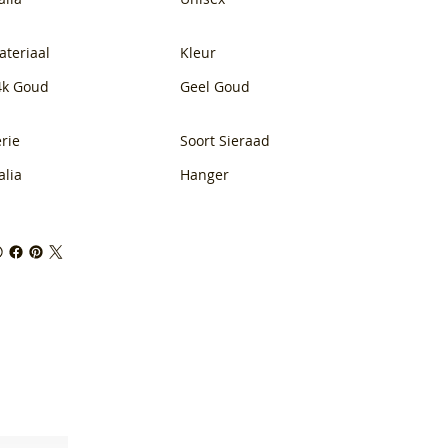
ateriaal
Kleur
4k Goud
Geel Goud
rie
Soort Sieraad
alia
Hanger