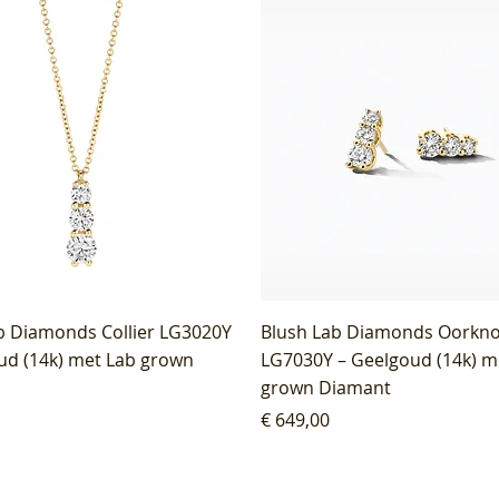
b Diamonds Collier LG3020Y
Blush Lab Diamonds Oorkn
ud (14k) met Lab grown
LG7030Y – Geelgoud (14k) m
grown Diamant
Prijs
€ 649,00