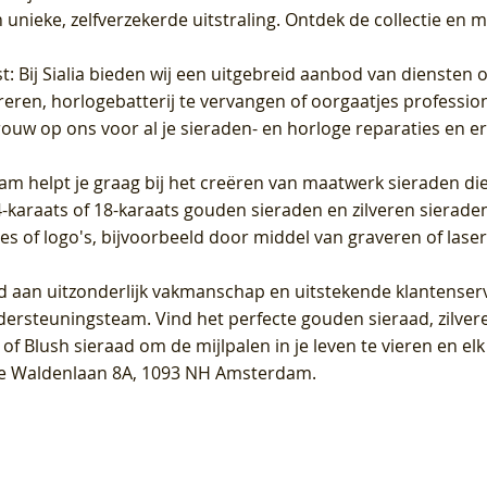
unieke, zelfverzekerde uitstraling. Ontdek de collectie en m
st
: Bij Sialia bieden wij een uitgebreid aanbod van diensten 
areren, horlogebatterij te vervangen of oorgaatjes professi
rouw op ons voor al je sieraden- en horloge reparaties en e
am helpt je graag bij het creëren van maatwerk sieraden die
raats of 18-karaats gouden sieraden en zilveren sieraden, 
es of logo's, bijvoorbeeld door middel van
graveren
of laser
jd aan uitzonderlijk vakmanschap en uitstekende
klantenser
dersteuningsteam. Vind het perfecte gouden sieraad, zilvere
f Blush sieraad om de mijlpalen in je leven te vieren en el
, te Waldenlaan 8A, 1093 NH Amsterdam.