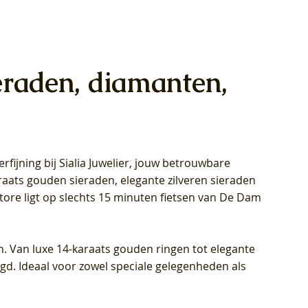
eraden, diamanten,
rfijning bij Sialia Juwelier,
jouw betrouwbare
1028Y -
oppen
oppen
Blush Lab Diamonds Collier LG3014Y
Blush Lab Diamonds Ring LG1029Y -
Blush Lab Diamonds Oorknoppen
araats gouden sieraden, elegante zilveren sieraden
wn
et Lab
et Lab
- Geelgoud (14k) met Lab grown
Geelgoud (14k) met Lab grown
LG7033Y – Geelgoud (14k) met Lab
Store ligt op slechts 15 minuten fietsen van De Dam
Diamant
Diamant
grown Diamant
Prijs
Prijs
Prijs
€ 449,00
€ 699,00
€ 799,00
n. Van luxe 14-karaats gouden ringen tot elegante
igd. Ideaal voor zowel speciale gelegenheden als