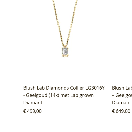
Blush Lab Diamonds Collier LG3016Y
Blush La
- Geelgoud (14k) met Lab grown
– Geelgo
Diamant
Diamant
Prijs
Prijs
€ 499,00
€ 649,00