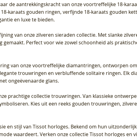
vaar de aantrekkingskracht van onze voortreffelijke 18-kar
te 18-karaats gouden ringen, verfijnde 18-karaats gouden k
gantie en luxe te bieden.
ijning van onze zilveren sieraden collectie. Met slanke zilvere
org gemaakt. Perfect voor wie zowel schoonheid als praktisc
tering van onze voortreffelijke diamantringen, ontworpen om
legante trouwringen en verbluffende solitaire ringen. Elk dia
met ongeëvenaarde glans.
 onze prachtige collectie trouwringen. Van klassieke ontwerp
 symboliseren. Kies uit een reeks gouden trouwringen, zilv
sie en stijl van Tissot horloges. Bekend om hun uitzonderli
 mode waardeert. Verken onze collectie Tissot horloges en vin