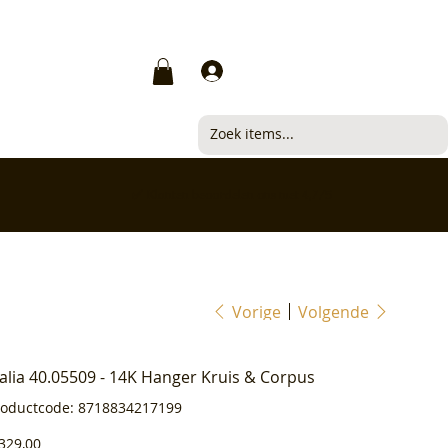
Inloggen
✅ Klanten beoordelen ons met 4,7/5
Vorige
Volgende
ialia 40.05509 - 14K Hanger Kruis & Corpus
Productcode
roductcode:
8718834217199
8718834217199
js
329,00