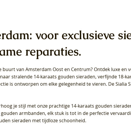
erdam: voor exclusieve si
ame reparaties.
 de buurt van Amsterdam
Oost
en
Centrum
? Ontdek luxe en ve
ab Diamonds Oorhangers
b Diamonds Ring LG1042Y –
b Diamonds Ring LG1044Y –
Blush Lab Diamonds Ring LG
Blush Lab Diamonds Oorkn
Blush Lab Diamonds Oorkn
t naar stralende 14-karaats gouden sieraden, verfijnde 18-k
S - Geelgoud (14k) met Lab
 (14k) met Lab grown
 (14k) met Lab grown
Geelgoud (14k) met Lab gro
LG7027Y - Geelgoud (14k) m
LG7026Y - Geelgoud (14k) m
ectie is ontworpen om elke gelegenheid te vieren.
De Sialia 
iamant
Diamant
grown Diamant
grown Diamant
Prijs
Prijs
Prijs
0
€ 649,00
€ 649,00
€ 549,00
rhoog je stijl met onze prachtige 14-karaats gouden sierade
 gouden armbanden, elk stuk is tot in de perfectie vervaard
ouden sieraden met tijdloze schoonheid.