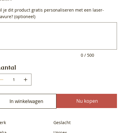
l je dit product gratis personaliseren met een laser-
avure? (optioneel)
0
ens.
0 / 500
antal
Nu kopen
In winkelwagen
erk
Geslacht
alia
Unisex