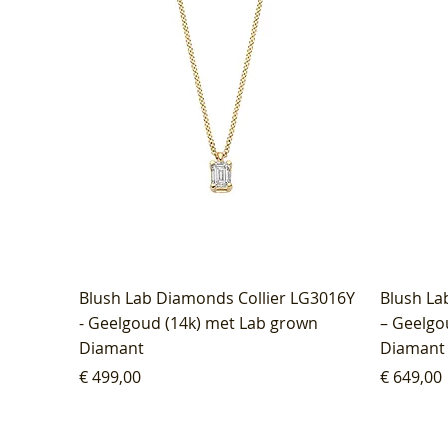
Blush Lab Diamonds Collier LG3016Y
Blush La
- Geelgoud (14k) met Lab grown
– Geelgo
Diamant
Diamant
Prijs
Prijs
€ 499,00
€ 649,00