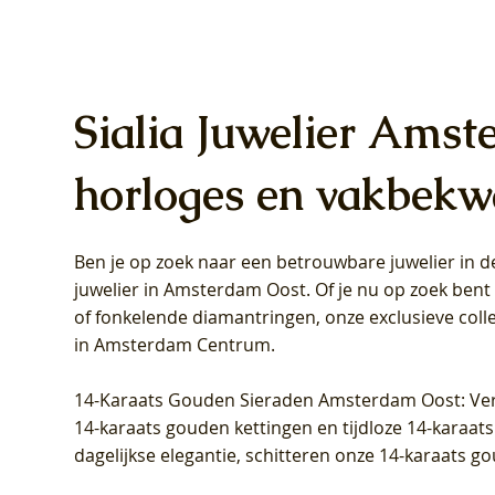
Sialia Juwelier Amst
horloges en vakbekw
Ben je op zoek naar een betrouwbare juwelier in
Blush Lab Diamonds Oorhangers
Blush Lab Diamonds Collier LG3019Y
Blush Lab Diamonds Ring LG1031Y -
Blush L
Blush La
Blush La
juwelier in Amsterdam Oost
. Of je nu op zoek ben
LG9006Y/S - Geelgoud (14k) met Lab
– Geelgoud (14k) met Lab grown
Geelgoud (14k) met Lab grown
LG9007Y/
Geelgoud
Geelgoud
of fonkelende diamantringen, onze exclusieve coll
grown Diamant
Diamant
Diamant
grown D
Diamant
Diamant
in Amsterdam Centrum
.
Prijs
Prijs
Prijs
Prijs
Prijs
Prijs
€ 349,00
€ 599,00
€ 849,00
€ 449,00
€ 899,00
€ 1.049,0
14-Karaats Gouden Sieraden Amsterdam Oost
: Ve
14-karaats gouden kettingen en tijdloze 14-karaats
dagelijkse elegantie, schitteren onze 14-karaats g