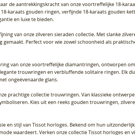
vaar de aantrekkingskracht van onze voortreffelijke 18-kar
te 18-karaats gouden ringen, verfijnde 18-karaats gouden k
gantie en luxe te bieden.
ijning van onze zilveren sieraden collectie. Met slanke zilvere
org gemaakt. Perfect voor wie zowel schoonheid als praktisc
tering van onze voortreffelijke diamantringen, ontworpen om
legante trouwringen en verbluffende solitaire ringen. Elk dia
met ongeëvenaarde glans.
 onze prachtige collectie trouwringen. Van klassieke ontwerp
 symboliseren. Kies uit een reeks gouden trouwringen, zilv
sie en stijl van Tissot horloges. Bekend om hun uitzonderli
 mode waardeert. Verken onze collectie Tissot horloges en vin