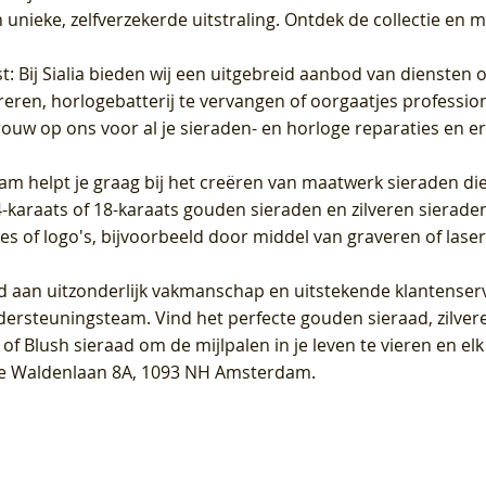
unieke, zelfverzekerde uitstraling. Ontdek de collectie en m
st
: Bij Sialia bieden wij een uitgebreid aanbod van diensten 
areren, horlogebatterij te vervangen of oorgaatjes professi
rouw op ons voor al je sieraden- en horloge reparaties en e
am helpt je graag bij het creëren van maatwerk sieraden die
raats of 18-karaats gouden sieraden en zilveren sieraden, 
es of logo's, bijvoorbeeld door middel van
graveren
of laser
jd aan uitzonderlijk vakmanschap en uitstekende
klantenser
dersteuningsteam. Vind het perfecte gouden sieraad, zilvere
f Blush sieraad om de mijlpalen in je leven te vieren en el
, te Waldenlaan 8A, 1093 NH Amsterdam.