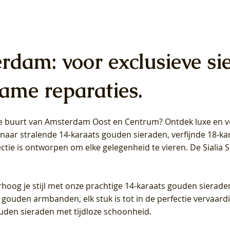
erdam: voor exclusieve si
ame reparaties.
 de buurt van Amsterdam
Oost
en
Centrum
? Ontdek luxe en ve
ab Diamonds Oorhangers
b Diamonds Ring LG1042Y –
b Diamonds Ring LG1044Y –
Blush Lab Diamonds Ring LG
Blush Lab Diamonds Oorkn
Blush Lab Diamonds Oorkn
t naar stralende 14-karaats gouden sieraden, verfijnde 18-k
S - Geelgoud (14k) met Lab
 (14k) met Lab grown
 (14k) met Lab grown
Geelgoud (14k) met Lab gro
LG7027Y - Geelgoud (14k) m
LG7026Y - Geelgoud (14k) m
ectie is ontworpen om elke gelegenheid te vieren.
De Sialia 
iamant
Diamant
grown Diamant
grown Diamant
Prijs
Prijs
Prijs
0
€ 649,00
€ 649,00
€ 549,00
rhoog je stijl met onze prachtige 14-karaats gouden sierade
 gouden armbanden, elk stuk is tot in de perfectie vervaard
ouden sieraden met tijdloze schoonheid.