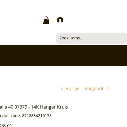
Inloggen
✅ Klanten beoordelen ons met 4,7/5
Vorige
Volgende
ialia 40.07379 - 14K Hanger Kruis
Productcode
roductcode:
8718834216178
8718834216178
js
269,00