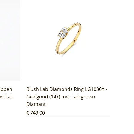
oppen
Blush Lab Diamonds Ring LG1030Y -
et Lab
Geelgoud (14k) met Lab grown
Diamant
Prijs
€ 749,00