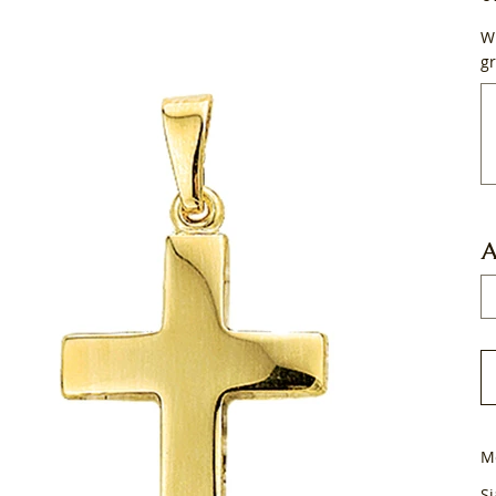
Wi
gr
Tot
50
tek
A
M
Si