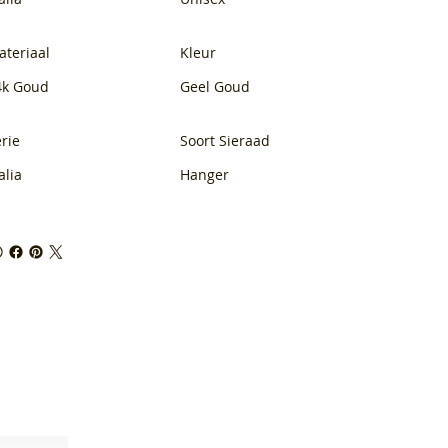
ateriaal
Kleur
4k Goud
Geel Goud
rie
Soort Sieraad
alia
Hanger