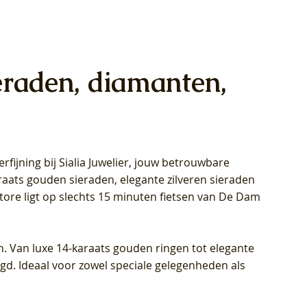
eraden, diamanten,
rfijning bij Sialia Juwelier,
jouw betrouwbare
1028Y -
oppen
oppen
Blush Lab Diamonds Collier LG3014Y
Blush Lab Diamonds Ring LG1029Y -
Blush Lab Diamonds Oorknoppen
araats gouden sieraden, elegante zilveren sieraden
wn
et Lab
et Lab
- Geelgoud (14k) met Lab grown
Geelgoud (14k) met Lab grown
LG7033Y – Geelgoud (14k) met Lab
Store ligt op slechts 15 minuten fietsen van De Dam
Diamant
Diamant
grown Diamant
Prijs
Prijs
Prijs
€ 449,00
€ 699,00
€ 799,00
n. Van luxe 14-karaats gouden ringen tot elegante
igd. Ideaal voor zowel speciale gelegenheden als