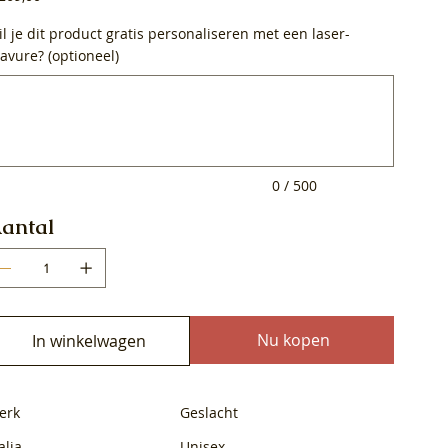
l je dit product gratis personaliseren met een laser-
avure? (optioneel)
0
ens.
0 / 500
antal
Nu kopen
In winkelwagen
erk
Geslacht
alia
Unisex