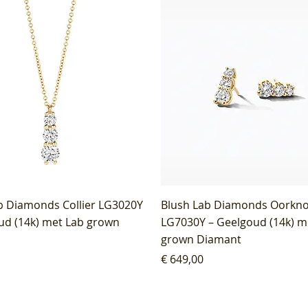
b Diamonds Collier LG3020Y
Blush Lab Diamonds Oorkn
ud (14k) met Lab grown
LG7030Y – Geelgoud (14k) m
grown Diamant
Prijs
€ 649,00