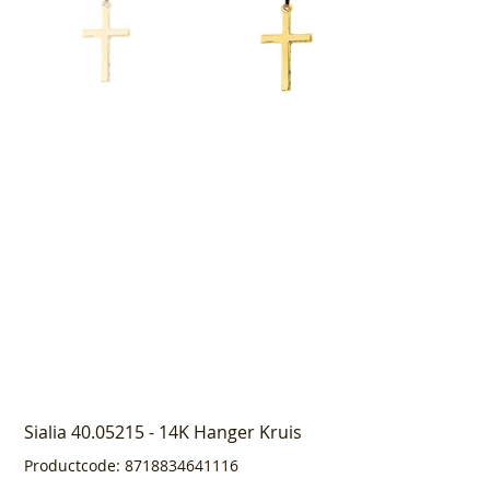
Sialia 40.05215 - 14K Hanger Kruis
Productcode
Productcode:
8718834641116
8718834641116