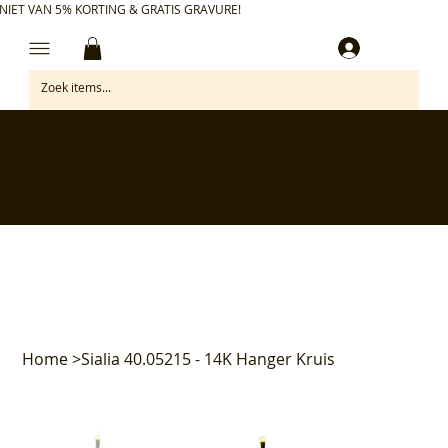
NIET VAN 5% KORTING & GRATIS GRAVURE!
Inloggen
✅ Gratis retourneren binnen 30 dagen
✅ Personaliseer je aankoop gratis
✅ Voor 17:00 besteld = morgen in huis*
✅ Klanten beoordelen ons met 4,7/5
Home
>
Sialia 40.05215 - 14K Hanger Kruis