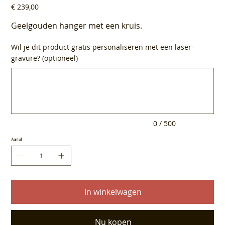
Prijs
€ 239,00
Geelgouden hanger met een kruis.
Wil je dit product gratis personaliseren met een laser-
gravure? (optioneel)
Tot
500
tekens.
0 / 500
Aantal
In winkelwagen
Nu kopen