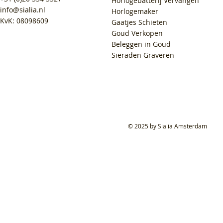
Horlogebatterij Vervangen
info@sialia.nl
Horlogemaker
KvK: 08098609
Gaatjes Schieten
Goud Verkopen
Beleggen in Goud
Sieraden Graveren
© 2025 by Sialia Amsterdam