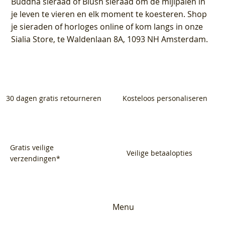
Buddha sieraad of Blush sieraad om de mijlpalen in
je leven te vieren en elk moment te koesteren. Shop
je sieraden of horloges online of kom langs in onze
Sialia Store, te Waldenlaan 8A, 1093 NH Amsterdam.
30 dagen gratis retourneren
Kosteloos personaliseren
Gratis veilige
Veilige betaalopties
verzendingen*
Menu