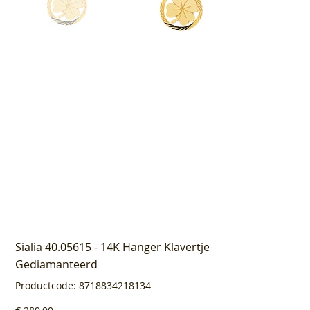
Sialia 40.05615 - 14K Hanger Klavertje
Gediamanteerd
Productcode
Productcode:
8718834218134
8718834218134
Prijs