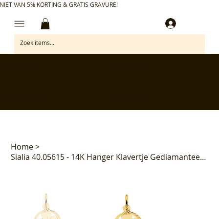
NIET VAN 5% KORTING & GRATIS GRAVURE!
Inloggen
✅ Gratis retourneren binnen 30 dagen
✅ Personaliseer je aankoop gratis
✅ Voor 17:00 besteld = morgen in huis*
✅ Klanten beoordelen ons met 4,7/5
Home
>
Sialia 40.05615 - 14K Hanger Klavertje Gediamanteerd