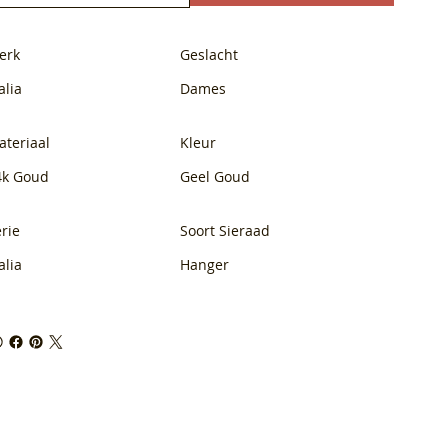
erk
Geslacht
alia
Dames
ateriaal
Kleur
4k Goud
Geel Goud
rie
Soort Sieraad
alia
Hanger