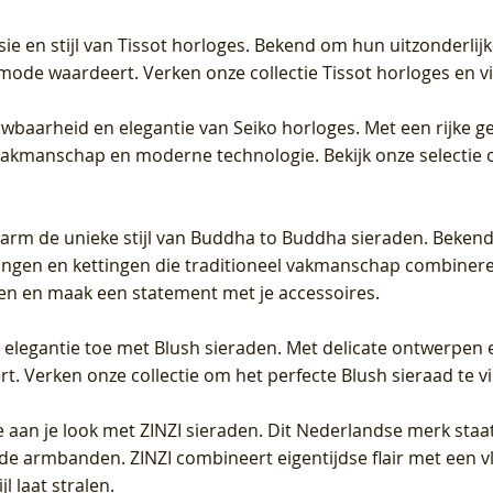
sie en stijl van Tissot horloges. Bekend om hun uitzonderli
 mode waardeert. Verken onze collectie Tissot horloges en vin
uwbaarheid en elegantie van Seiko horloges. Met een rijke ge
vakmanschap en moderne technologie. Bekijk onze selectie 
arm de unieke stijl van Buddha to Buddha sieraden. Bekend
gen en kettingen die traditioneel vakmanschap combineren 
en en maak een statement met je accessoires.
e elegantie toe met Blush sieraden. Met delicate ontwerpen 
 Verken onze collectie om het perfecte Blush sieraad te vind
 aan je look met ZINZI sieraden. Dit Nederlandse merk staat
de armbanden. ZINZI combineert eigentijdse flair met een vl
l laat stralen.