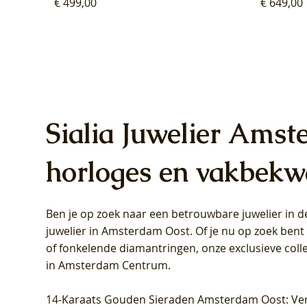
Prijs
Prijs
€ 499,00
€ 649,00
Sialia Juwelier Amst
horloges en vakbekw
Ben je op zoek naar een betrouwbare juwelier in
Blush Lab Diamonds Oorhangers
Blush Lab Diamonds Collier LG3019Y
Blush Lab Diamonds Ring LG1031Y -
Blush L
Blush La
Blush La
juwelier in Amsterdam Oost
. Of je nu op zoek ben
LG9006Y/S - Geelgoud (14k) met Lab
– Geelgoud (14k) met Lab grown
Geelgoud (14k) met Lab grown
LG9007Y/
Geelgoud
Geelgoud
of fonkelende diamantringen, onze exclusieve coll
grown Diamant
Diamant
Diamant
grown D
Diamant
Diamant
in Amsterdam Centrum
.
Prijs
Prijs
Prijs
Prijs
Prijs
Prijs
€ 349,00
€ 599,00
€ 849,00
€ 449,00
€ 899,00
€ 1.049,0
14-Karaats Gouden Sieraden Amsterdam Oost
: Ve