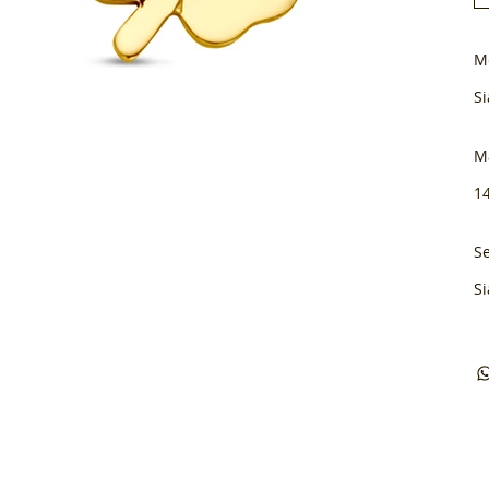
M
Si
M
1
Se
Si