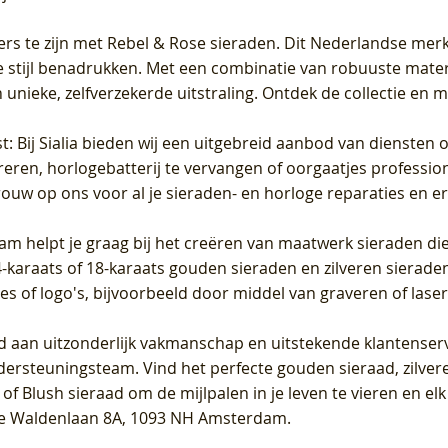
ers te zijn met Rebel & Rose sieraden. Dit Nederlandse merk 
 stijl benadrukken. Met een combinatie van robuuste materia
unieke, zelfverzekerde uitstraling. Ontdek de collectie en m
st
: Bij Sialia bieden wij een uitgebreid aanbod van diensten 
areren, horlogebatterij te vervangen of oorgaatjes professi
rouw op ons voor al je sieraden- en horloge reparaties en e
am helpt je graag bij het creëren van maatwerk sieraden die
raats of 18-karaats gouden sieraden en zilveren sieraden, 
es of logo's, bijvoorbeeld door middel van
graveren
of laser
jd aan uitzonderlijk vakmanschap en uitstekende
klantenser
dersteuningsteam. Vind het perfecte gouden sieraad, zilvere
f Blush sieraad om de mijlpalen in je leven te vieren en el
, te Waldenlaan 8A, 1093 NH Amsterdam.