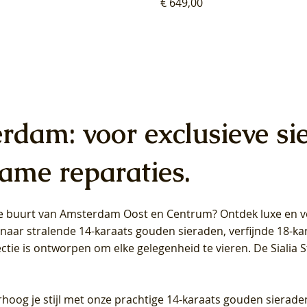
Prijs
€ 649,00
erdam: voor exclusieve si
ame reparaties.
 de buurt van Amsterdam
Oost
en
Centrum
? Ontdek luxe en ve
ab Diamonds Oorhangers
b Diamonds Ring LG1042Y –
b Diamonds Ring LG1044Y –
Blush Lab Diamonds Ring LG
Blush Lab Diamonds Oorkn
Blush Lab Diamonds Oorkn
t naar stralende 14-karaats gouden sieraden, verfijnde 18-k
S - Geelgoud (14k) met Lab
 (14k) met Lab grown
 (14k) met Lab grown
Geelgoud (14k) met Lab gro
LG7027Y - Geelgoud (14k) m
LG7026Y - Geelgoud (14k) m
ectie is ontworpen om elke gelegenheid te vieren.
De Sialia 
iamant
Diamant
grown Diamant
grown Diamant
Prijs
Prijs
Prijs
0
€ 649,00
€ 649,00
€ 549,00
rhoog je stijl met onze prachtige 14-karaats gouden sierade