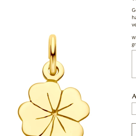
G
h
v
Wi
gr
Tot
50
tek
A