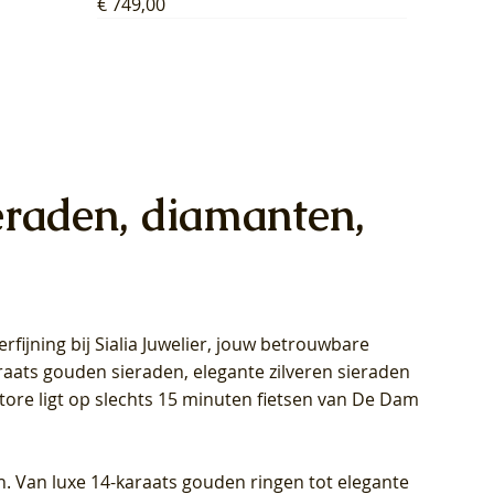
Prijs
€ 749,00
eraden, diamanten,
rfijning bij Sialia Juwelier,
jouw betrouwbare
1028Y -
oppen
oppen
Blush Lab Diamonds Collier LG3014Y
Blush Lab Diamonds Ring LG1029Y -
Blush Lab Diamonds Oorknoppen
araats gouden sieraden, elegante zilveren sieraden
wn
et Lab
et Lab
- Geelgoud (14k) met Lab grown
Geelgoud (14k) met Lab grown
LG7033Y – Geelgoud (14k) met Lab
Store ligt op slechts 15 minuten fietsen van De Dam
Diamant
Diamant
grown Diamant
Prijs
Prijs
Prijs
€ 449,00
€ 699,00
€ 799,00
n. Van luxe 14-karaats gouden ringen tot elegante