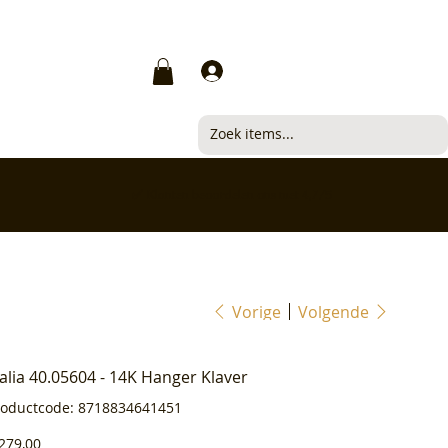
Inloggen
✅ Klanten beoordelen ons met 4,7/5
Vorige
Volgende
ialia 40.05604 - 14K Hanger Klaver
Productcode
roductcode:
8718834641451
8718834641451
js
279,00