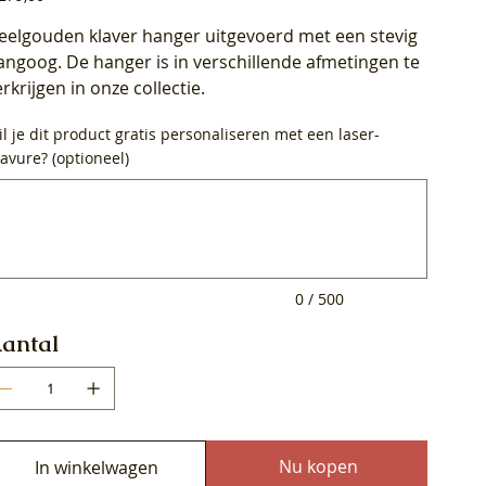
eelgouden klaver hanger uitgevoerd met een stevig
angoog. De hanger is in verschillende afmetingen te
erkrijgen in onze collectie.
l je dit product gratis personaliseren met een laser-
avure? (optioneel)
0
ens.
0 / 500
antal
Nu kopen
In winkelwagen