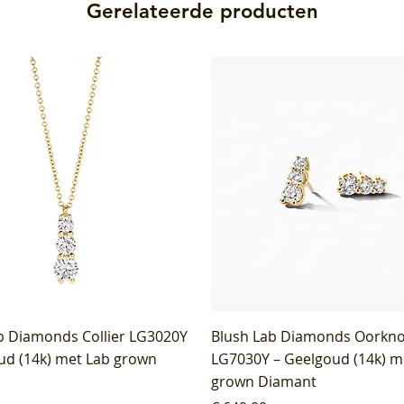
Gerelateerde producten
b Diamonds Collier LG3020Y
Blush Lab Diamonds Oorkn
ud (14k) met Lab grown
LG7030Y – Geelgoud (14k) m
grown Diamant