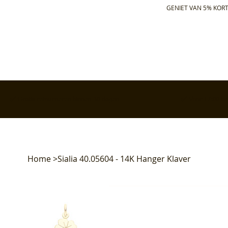
GENIET VAN 5% KORT
✅ Gratis retourneren binnen 30 dagen
✅ Voor 17:00 bes
Home
>
Sialia 40.05604 - 14K Hanger Klaver