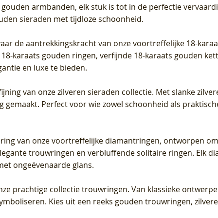
 gouden armbanden, elk stuk is tot in de perfectie vervaard
ouden sieraden met tijdloze schoonheid.
vaar de aantrekkingskracht van onze voortreffelijke 18-kar
te 18-karaats gouden ringen, verfijnde 18-karaats gouden k
gantie en luxe te bieden.
ijning van onze zilveren sieraden collectie. Met slanke zilvere
org gemaakt. Perfect voor wie zowel schoonheid als praktisc
tering van onze voortreffelijke diamantringen, ontworpen om
legante trouwringen en verbluffende solitaire ringen. Elk dia
met ongeëvenaarde glans.
 onze prachtige collectie trouwringen. Van klassieke ontwerp
 symboliseren. Kies uit een reeks gouden trouwringen, zilv