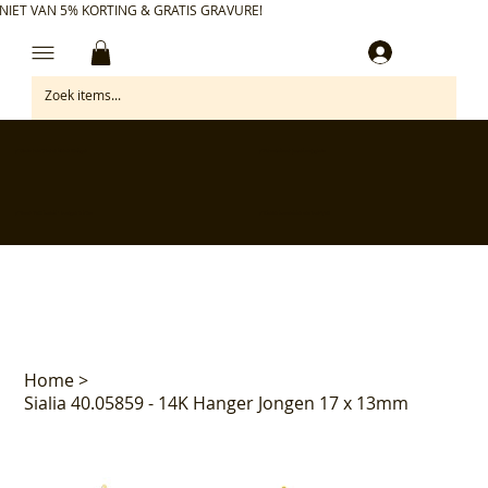
NIET VAN 5% KORTING & GRATIS GRAVURE!
Inloggen
✅ Gratis retourneren binnen 30 dagen
✅ Personaliseer je aankoop gratis
✅ Voor 17:00 besteld = morgen in huis*
✅ Klanten beoordelen ons met 4,7/5
Home
>
Sialia 40.05859 - 14K Hanger Jongen 17 x 13mm