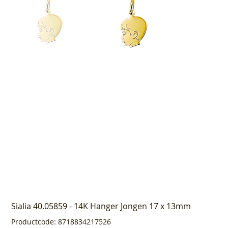
Sialia 40.05859 - 14K Hanger Jongen 17 x 13mm
Productcode
Productcode:
8718834217526
8718834217526