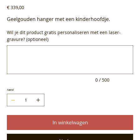
Prijs
€ 339,00
Geelgouden hanger met een kinderhoofdje.
Wil je dit product gratis personaliseren met een laser-
gravure? (optioneel)
Tot
500
tekens.
0 / 500
Aantal
In winkelwagen