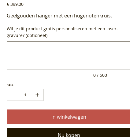
Prijs
€ 399,00
Geelgouden hanger met een hugenotenkruis.
Wil je dit product gratis personaliseren met een laser-
gravure? (optioneel)
Tot
500
tekens.
0 / 500
Aantal
In winkelwagen
Nu kopen