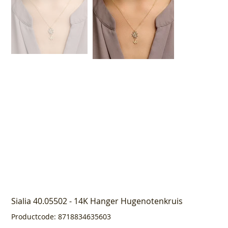
Sialia 40.05502 - 14K Hanger Hugenotenkruis
Productcode
Productcode:
8718834635603
8718834635603