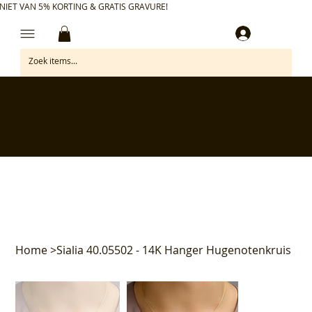
NIET VAN 5% KORTING & GRATIS GRAVURE!
Inloggen
✅ Gratis retourneren binnen 30 dagen
✅ Personaliseer je aankoop gratis
✅ Voor 17:00 besteld = morgen in huis*
✅ Klanten beoordelen ons met 4,7/5
Home
>
Sialia 40.05502 - 14K Hanger Hugenotenkruis