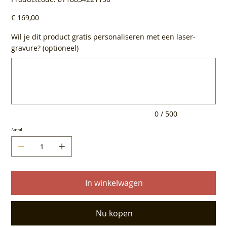
8718834221158
Prijs
€ 169,00
Wil je dit product gratis personaliseren met een laser-
gravure? (optioneel)
Tot
500
tekens.
0 / 500
Aantal
In winkelwagen
Nu kopen