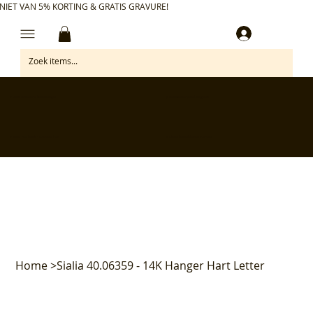
NIET VAN 5% KORTING & GRATIS GRAVURE!
Inloggen
✅ Gratis retourneren binnen 30 dagen
✅ Personaliseer je aankoop gratis
✅ Voor 17:00 besteld = morgen in huis*
✅ Klanten beoordelen ons met 4,7/5
Home
>
Sialia 40.06359 - 14K Hanger Hart Letter