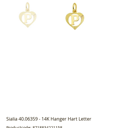
Sialia 40.06359 - 14K Hanger Hart Letter
Productcode
Productcode:
8718834221158