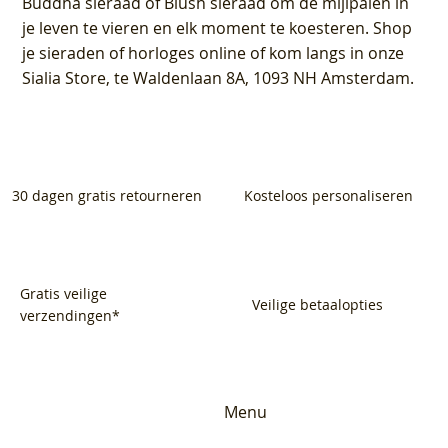
Buddha sieraad of Blush sieraad om de mijlpalen in
je leven te vieren en elk moment te koesteren. Shop
je sieraden of horloges online of kom langs in onze
Sialia Store, te Waldenlaan 8A, 1093 NH Amsterdam.
30 dagen gratis retourneren
Kosteloos personaliseren
Gratis veilige
Veilige betaalopties
verzendingen*
Menu