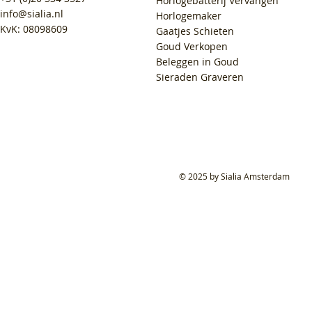
Horlogebatterij Vervangen
info@sialia.nl
Horlogemaker
KvK: 08098609
Gaatjes Schieten
Goud Verkopen
Beleggen in Goud
Sieraden Graveren
© 2025 by Sialia Amsterdam