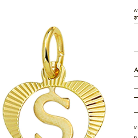
Wi
gr
Tot
50
tek
A
M
Si