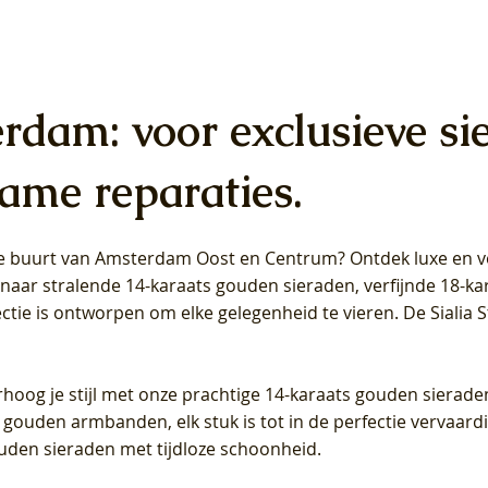
erdam: voor exclusieve si
ame reparaties.
 de buurt van Amsterdam
Oost
en
Centrum
? Ontdek luxe en ve
ab Diamonds Oorhangers
b Diamonds Ring LG1042Y –
b Diamonds Ring LG1044Y –
Blush Lab Diamonds Ring LG
Blush Lab Diamonds Oorkn
Blush Lab Diamonds Oorkn
t naar stralende 14-karaats gouden sieraden, verfijnde 18-k
S - Geelgoud (14k) met Lab
 (14k) met Lab grown
 (14k) met Lab grown
Geelgoud (14k) met Lab gro
LG7027Y - Geelgoud (14k) m
LG7026Y - Geelgoud (14k) m
ectie is ontworpen om elke gelegenheid te vieren.
De Sialia 
iamant
Diamant
grown Diamant
grown Diamant
Prijs
Prijs
Prijs
0
€ 649,00
€ 649,00
€ 549,00
rhoog je stijl met onze prachtige 14-karaats gouden sierade
 gouden armbanden, elk stuk is tot in de perfectie vervaard
ouden sieraden met tijdloze schoonheid.