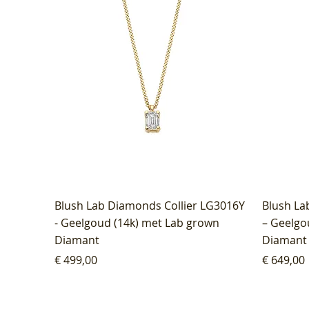
Blush Lab Diamonds Collier LG3016Y
Blush La
- Geelgoud (14k) met Lab grown
– Geelgo
Diamant
Diamant
Prijs
Prijs
€ 499,00
€ 649,00