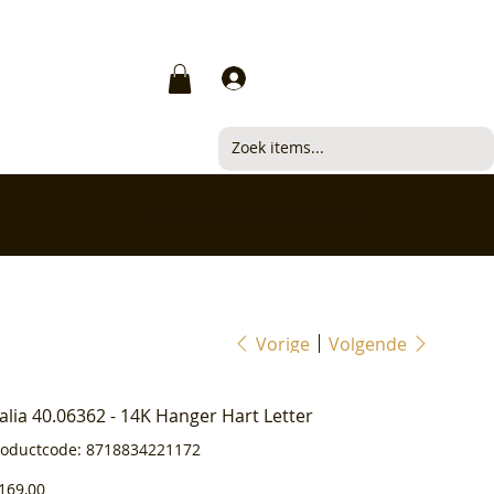
Inloggen
✅ Klanten beoordelen ons met 4,7/5
Vorige
Volgende
ialia 40.06362 - 14K Hanger Hart Letter
Productcode
roductcode:
8718834221172
8718834221172
js
169,00