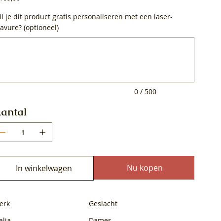
l je dit product gratis personaliseren met een laser-
avure? (optioneel)
0
ens.
0 / 500
antal
Nu kopen
In winkelwagen
erk
Geslacht
alia
Dames