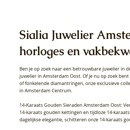
Sialia Juwelier Amst
horloges en vakbekw
Ben je op zoek naar een betrouwbare juwelier in
Blush Lab Diamonds Oorhangers
Blush Lab Diamonds Collier LG3019Y
Blush Lab Diamonds Ring LG1031Y -
Blush L
Blush La
Blush La
juwelier in Amsterdam Oost
. Of je nu op zoek ben
LG9006Y/S - Geelgoud (14k) met Lab
– Geelgoud (14k) met Lab grown
Geelgoud (14k) met Lab grown
LG9007Y/
Geelgoud
Geelgoud
of fonkelende diamantringen, onze exclusieve coll
grown Diamant
Diamant
Diamant
grown D
Diamant
Diamant
in Amsterdam Centrum
.
Prijs
Prijs
Prijs
Prijs
Prijs
Prijs
€ 349,00
€ 599,00
€ 849,00
€ 449,00
€ 899,00
€ 1.049,0
14-Karaats Gouden Sieraden Amsterdam Oost
: Ve
14-karaats gouden kettingen en tijdloze 14-karaats
dagelijkse elegantie, schitteren onze 14-karaats g