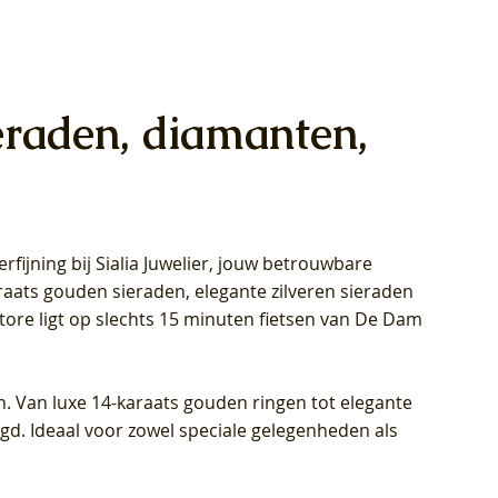
eraden, diamanten,
rfijning bij Sialia Juwelier,
jouw betrouwbare
1028Y -
oppen
oppen
Blush Lab Diamonds Collier LG3014Y
Blush Lab Diamonds Ring LG1029Y -
Blush Lab Diamonds Oorknoppen
araats gouden sieraden, elegante zilveren sieraden
wn
et Lab
et Lab
- Geelgoud (14k) met Lab grown
Geelgoud (14k) met Lab grown
LG7033Y – Geelgoud (14k) met Lab
Store ligt op slechts 15 minuten fietsen van De Dam
Diamant
Diamant
grown Diamant
Prijs
Prijs
Prijs
€ 449,00
€ 699,00
€ 799,00
n. Van luxe 14-karaats gouden ringen tot elegante
igd. Ideaal voor zowel speciale gelegenheden als