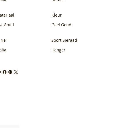
ateriaal
Kleur
4k Goud
Geel Goud
rie
Soort Sieraad
alia
Hanger