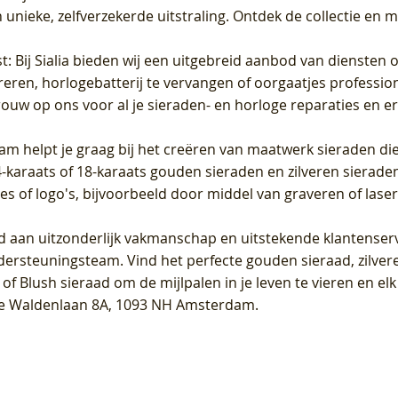
unieke, zelfverzekerde uitstraling. Ontdek de collectie en m
st
: Bij Sialia bieden wij een uitgebreid aanbod van diensten 
areren, horlogebatterij te vervangen of oorgaatjes professi
rouw op ons voor al je sieraden- en horloge reparaties en e
am helpt je graag bij het creëren van maatwerk sieraden die
raats of 18-karaats gouden sieraden en zilveren sieraden, 
es of logo's, bijvoorbeeld door middel van
graveren
of laser
jd aan uitzonderlijk vakmanschap en uitstekende
klantenser
dersteuningsteam. Vind het perfecte gouden sieraad, zilvere
f Blush sieraad om de mijlpalen in je leven te vieren en el
, te Waldenlaan 8A, 1093 NH Amsterdam.