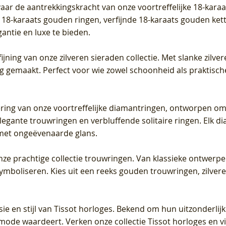
vaar de aantrekkingskracht van onze voortreffelijke 18-kar
te 18-karaats gouden ringen, verfijnde 18-karaats gouden k
gantie en luxe te bieden.
ijning van onze zilveren sieraden collectie. Met slanke zilvere
org gemaakt. Perfect voor wie zowel schoonheid als praktisc
tering van onze voortreffelijke diamantringen, ontworpen om
legante trouwringen en verbluffende solitaire ringen. Elk dia
met ongeëvenaarde glans.
 onze prachtige collectie trouwringen. Van klassieke ontwerp
 symboliseren. Kies uit een reeks gouden trouwringen, zilv
sie en stijl van Tissot horloges. Bekend om hun uitzonderli
 mode waardeert. Verken onze collectie Tissot horloges en vin