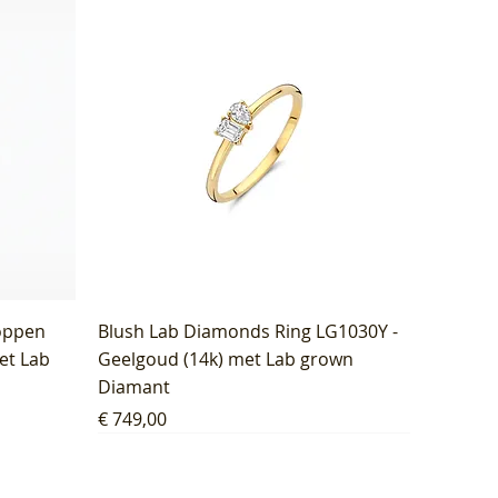
oppen
Blush Lab Diamonds Ring LG1030Y -
et Lab
Geelgoud (14k) met Lab grown
Diamant
Prijs
€ 749,00