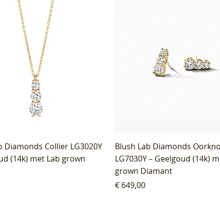
b Diamonds Collier LG3020Y
Blush Lab Diamonds Oorkn
ud (14k) met Lab grown
LG7030Y – Geelgoud (14k) m
grown Diamant
Prijs
€ 649,00