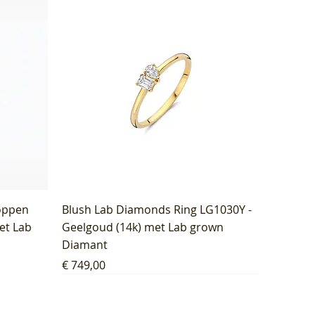
oppen
Blush Lab Diamonds Ring LG1030Y -
et Lab
Geelgoud (14k) met Lab grown
Diamant
Prijs
€ 749,00