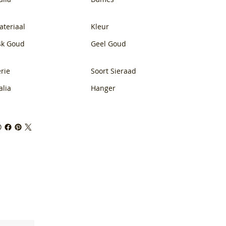
ateriaal
Kleur
4k Goud
Geel Goud
rie
Soort Sieraad
alia
Hanger