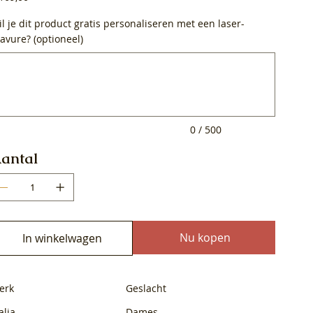
l je dit product gratis personaliseren met een laser-
avure? (optioneel)
0
ens.
0 / 500
antal
Nu kopen
In winkelwagen
erk
Geslacht
alia
Dames