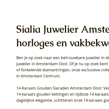
Sialia Juwelier Amst
horloges en vakbekw
Ben je op zoek naar een betrouwbare juwelier in
Blush Lab Diamonds Oorhangers
Blush Lab Diamonds Collier LG3019Y
Blush Lab Diamonds Ring LG1031Y -
Blush L
Blush La
Blush La
juwelier in Amsterdam Oost
. Of je nu op zoek ben
LG9006Y/S - Geelgoud (14k) met Lab
– Geelgoud (14k) met Lab grown
Geelgoud (14k) met Lab grown
LG9007Y/
Geelgoud
Geelgoud
of fonkelende diamantringen, onze exclusieve coll
grown Diamant
Diamant
Diamant
grown D
Diamant
Diamant
in Amsterdam Centrum
.
Prijs
Prijs
Prijs
Prijs
Prijs
Prijs
€ 349,00
€ 599,00
€ 849,00
€ 449,00
€ 899,00
€ 1.049,0
14-Karaats Gouden Sieraden Amsterdam Oost
: Ve
14-karaats gouden kettingen en tijdloze 14-karaats
dagelijkse elegantie, schitteren onze 14-karaats g