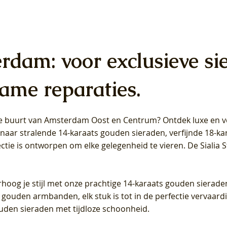
erdam: voor exclusieve si
ame reparaties.
 de buurt van Amsterdam
Oost
en
Centrum
? Ontdek luxe en ve
ab Diamonds Oorhangers
b Diamonds Ring LG1042Y –
b Diamonds Ring LG1044Y –
Blush Lab Diamonds Ring LG
Blush Lab Diamonds Oorkn
Blush Lab Diamonds Oorkn
t naar stralende 14-karaats gouden sieraden, verfijnde 18-k
S - Geelgoud (14k) met Lab
 (14k) met Lab grown
 (14k) met Lab grown
Geelgoud (14k) met Lab gro
LG7027Y - Geelgoud (14k) m
LG7026Y - Geelgoud (14k) m
ectie is ontworpen om elke gelegenheid te vieren.
De Sialia 
iamant
Diamant
grown Diamant
grown Diamant
Prijs
Prijs
Prijs
0
€ 649,00
€ 649,00
€ 549,00
rhoog je stijl met onze prachtige 14-karaats gouden sierade
 gouden armbanden, elk stuk is tot in de perfectie vervaard
ouden sieraden met tijdloze schoonheid.