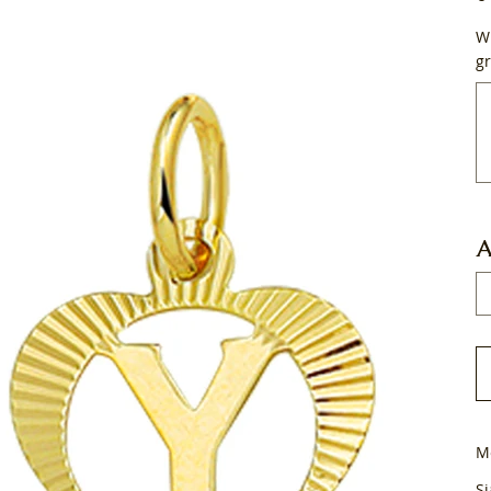
Wi
gr
Tot
50
tek
A
M
Si