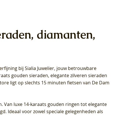
eraden, diamanten,
rfijning bij Sialia Juwelier,
jouw betrouwbare
1028Y -
oppen
oppen
Blush Lab Diamonds Collier LG3014Y
Blush Lab Diamonds Ring LG1029Y -
Blush Lab Diamonds Oorknoppen
araats gouden sieraden, elegante zilveren sieraden
wn
et Lab
et Lab
- Geelgoud (14k) met Lab grown
Geelgoud (14k) met Lab grown
LG7033Y – Geelgoud (14k) met Lab
Store ligt op slechts 15 minuten fietsen van De Dam
Diamant
Diamant
grown Diamant
Prijs
Prijs
Prijs
€ 449,00
€ 699,00
€ 799,00
n. Van luxe 14-karaats gouden ringen tot elegante
igd. Ideaal voor zowel speciale gelegenheden als