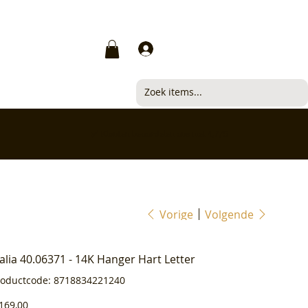
Inloggen
✅ Klanten beoordelen ons met 4,7/5
Vorige
Volgende
ialia 40.06371 - 14K Hanger Hart Letter
Productcode
roductcode:
8718834221240
8718834221240
js
169,00