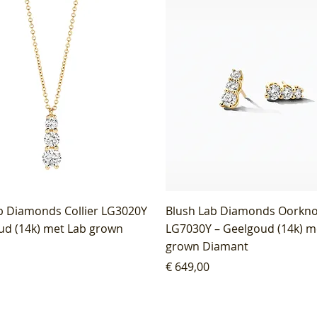
b Diamonds Collier LG3020Y
Blush Lab Diamonds Oorkn
ud (14k) met Lab grown
LG7030Y – Geelgoud (14k) m
grown Diamant
Prijs
€ 649,00