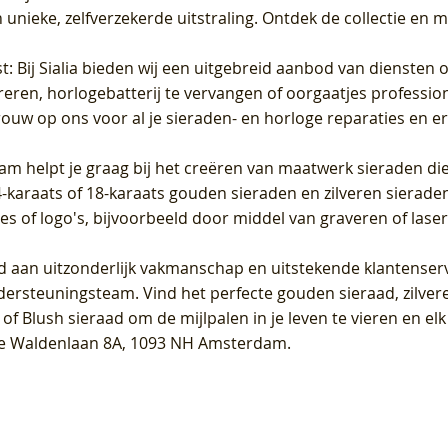
unieke, zelfverzekerde uitstraling. Ontdek de collectie en m
st
: Bij Sialia bieden wij een uitgebreid aanbod van diensten 
areren, horlogebatterij te vervangen of oorgaatjes professi
rouw op ons voor al je sieraden- en horloge reparaties en e
am helpt je graag bij het creëren van maatwerk sieraden die
raats of 18-karaats gouden sieraden en zilveren sieraden, 
es of logo's, bijvoorbeeld door middel van
graveren
of laser
jd aan uitzonderlijk vakmanschap en uitstekende
klantenser
dersteuningsteam. Vind het perfecte gouden sieraad, zilvere
f Blush sieraad om de mijlpalen in je leven te vieren en el
, te Waldenlaan 8A, 1093 NH Amsterdam.