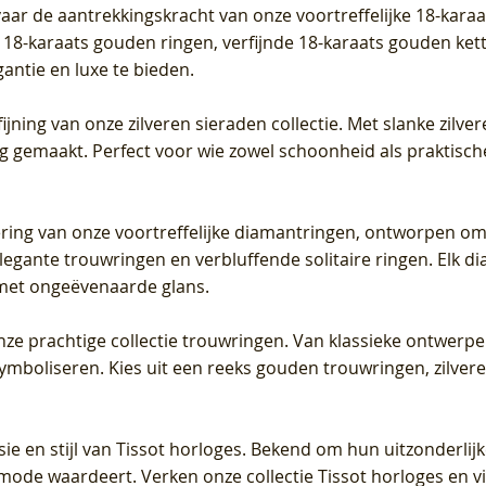
vaar de aantrekkingskracht van onze voortreffelijke 18-kar
te 18-karaats gouden ringen, verfijnde 18-karaats gouden k
gantie en luxe te bieden.
ijning van onze zilveren sieraden collectie. Met slanke zilvere
org gemaakt. Perfect voor wie zowel schoonheid als praktisc
tering van onze voortreffelijke diamantringen, ontworpen om
legante trouwringen en verbluffende solitaire ringen. Elk dia
met ongeëvenaarde glans.
 onze prachtige collectie trouwringen. Van klassieke ontwerp
 symboliseren. Kies uit een reeks gouden trouwringen, zilv
sie en stijl van Tissot horloges. Bekend om hun uitzonderli
 mode waardeert. Verken onze collectie Tissot horloges en vin