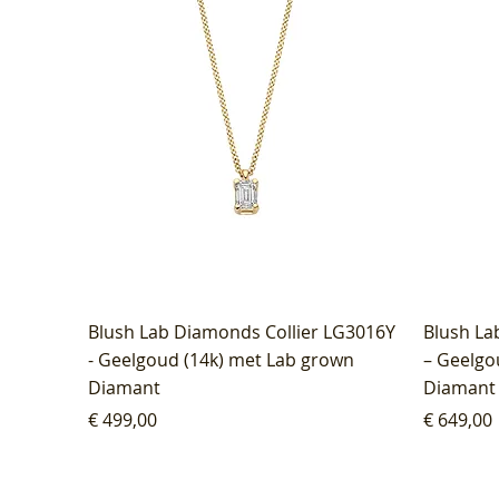
Blush Lab Diamonds Collier LG3016Y
Blush La
- Geelgoud (14k) met Lab grown
– Geelgo
Diamant
Diamant
Prijs
Prijs
€ 499,00
€ 649,00