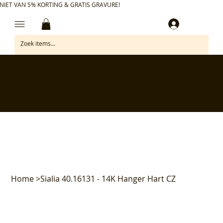
NIET VAN 5% KORTING & GRATIS GRAVURE!
Inloggen
✅ Gratis retourneren binnen 30 dagen
✅ Personaliseer je aankoop gratis
✅ Voor 17:00 besteld = morgen in huis*
✅ Klanten beoordelen ons met 4,7/5
Home
>
Sialia 40.16131 - 14K Hanger Hart CZ