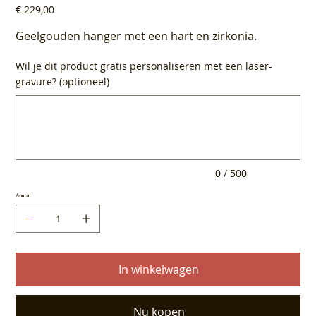
Prijs
€ 229,00
Geelgouden hanger met een hart en zirkonia.
Wil je dit product gratis personaliseren met een laser-
gravure? (optioneel)
Tot
500
tekens.
0 / 500
Aantal
In winkelwagen
Nu kopen