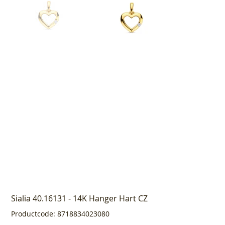
Sialia 40.16131 - 14K Hanger Hart CZ
Productcode
Productcode:
8718834023080
8718834023080