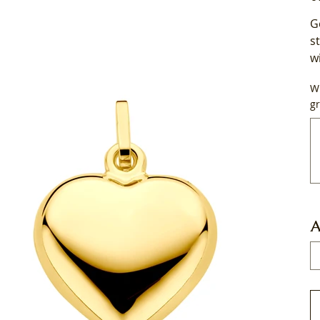
G
s
w
Wi
gr
Tot
50
tek
A