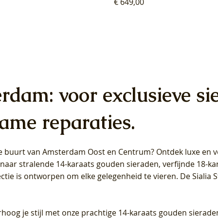
Prijs
€ 649,00
erdam: voor exclusieve si
ame reparaties.
 de buurt van Amsterdam
Oost
en
Centrum
? Ontdek luxe en ve
ab Diamonds Oorhangers
b Diamonds Ring LG1042Y –
b Diamonds Ring LG1044Y –
Blush Lab Diamonds Ring LG
Blush Lab Diamonds Oorkn
Blush Lab Diamonds Oorkn
t naar stralende 14-karaats gouden sieraden, verfijnde 18-k
S - Geelgoud (14k) met Lab
 (14k) met Lab grown
 (14k) met Lab grown
Geelgoud (14k) met Lab gro
LG7027Y - Geelgoud (14k) m
LG7026Y - Geelgoud (14k) m
ectie is ontworpen om elke gelegenheid te vieren.
De Sialia 
iamant
Diamant
grown Diamant
grown Diamant
Prijs
Prijs
Prijs
0
€ 649,00
€ 649,00
€ 549,00
rhoog je stijl met onze prachtige 14-karaats gouden sierade