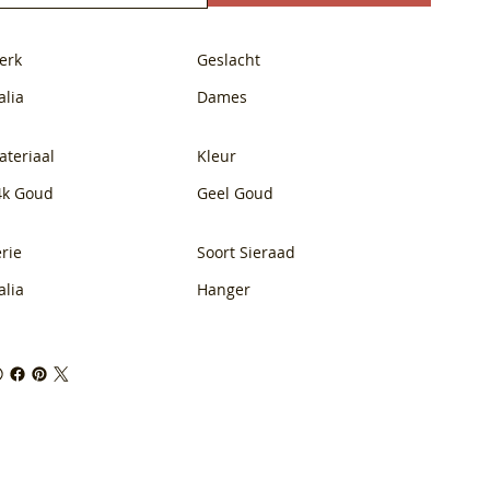
erk
Geslacht
alia
Dames
ateriaal
Kleur
4k Goud
Geel Goud
rie
Soort Sieraad
alia
Hanger