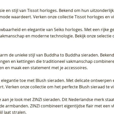
sie en stijl van Tissot horloges. Bekend om hun uitzonderli
 mode waardeert. Verken onze collectie Tissot horloges en vin
uwbaarheid en elegantie van Seiko horloges. Met een rijke ge
vakmanschap en moderne technologie. Bekijk onze selectie 
arm de unieke stijl van Buddha to Buddha sieraden. Bekend
gen en kettingen die traditioneel vakmanschap combineren 
en en maak een statement met je accessoires.
e elegantie toe met Blush sieraden. Met delicate ontwerpen 
 Verken onze collectie om het perfecte Blush sieraad te vind
 aan je look met ZINZI sieraden. Dit Nederlandse merk staat
de armbanden. ZINZI combineert eigentijdse flair met een vl
l laat stralen.