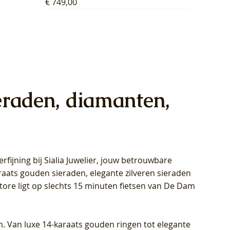
Prijs
€ 749,00
eraden, diamanten,
rfijning bij Sialia Juwelier,
jouw betrouwbare
1028Y -
oppen
oppen
Blush Lab Diamonds Collier LG3014Y
Blush Lab Diamonds Ring LG1029Y -
Blush Lab Diamonds Oorknoppen
araats gouden sieraden, elegante zilveren sieraden
wn
et Lab
et Lab
- Geelgoud (14k) met Lab grown
Geelgoud (14k) met Lab grown
LG7033Y – Geelgoud (14k) met Lab
Store ligt op slechts 15 minuten fietsen van De Dam
Diamant
Diamant
grown Diamant
Prijs
Prijs
Prijs
€ 449,00
€ 699,00
€ 799,00
n. Van luxe 14-karaats gouden ringen tot elegante