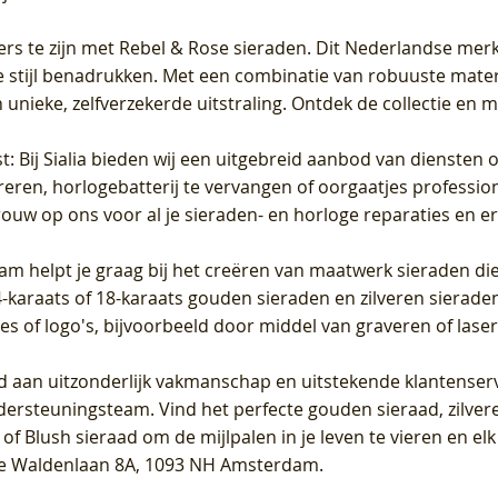
ers te zijn met Rebel & Rose sieraden. Dit Nederlandse merk 
 stijl benadrukken. Met een combinatie van robuuste materia
unieke, zelfverzekerde uitstraling. Ontdek de collectie en m
st
: Bij Sialia bieden wij een uitgebreid aanbod van diensten 
areren, horlogebatterij te vervangen of oorgaatjes professi
rouw op ons voor al je sieraden- en horloge reparaties en e
am helpt je graag bij het creëren van maatwerk sieraden die
raats of 18-karaats gouden sieraden en zilveren sieraden, 
es of logo's, bijvoorbeeld door middel van
graveren
of laser
jd aan uitzonderlijk vakmanschap en uitstekende
klantenser
dersteuningsteam. Vind het perfecte gouden sieraad, zilvere
f Blush sieraad om de mijlpalen in je leven te vieren en el
, te Waldenlaan 8A, 1093 NH Amsterdam.