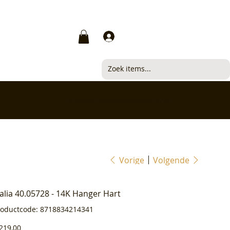
Inloggen
✅ Klanten beoordelen ons met 4,7/5
Vorige
Volgende
ialia 40.05728 - 14K Hanger Hart
Productcode
roductcode:
8718834214341
8718834214341
js
219,00