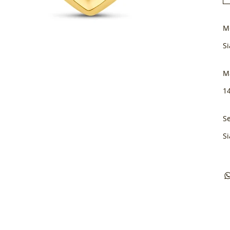
M
Si
M
1
Se
Si