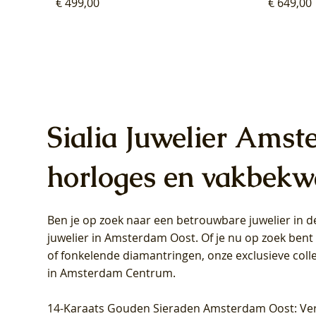
Prijs
Prijs
€ 499,00
€ 649,00
Sialia Juwelier Amst
horloges en vakbekw
Ben je op zoek naar een betrouwbare juwelier in
Blush Lab Diamonds Oorhangers
Blush Lab Diamonds Collier LG3019Y
Blush Lab Diamonds Ring LG1031Y -
Blush L
Blush La
Blush La
juwelier in Amsterdam Oost
. Of je nu op zoek ben
LG9006Y/S - Geelgoud (14k) met Lab
– Geelgoud (14k) met Lab grown
Geelgoud (14k) met Lab grown
LG9007Y/
Geelgoud
Geelgoud
of fonkelende diamantringen, onze exclusieve coll
grown Diamant
Diamant
Diamant
grown D
Diamant
Diamant
in Amsterdam Centrum
.
Prijs
Prijs
Prijs
Prijs
Prijs
Prijs
€ 349,00
€ 599,00
€ 849,00
€ 449,00
€ 899,00
€ 1.049,0
14-Karaats Gouden Sieraden Amsterdam Oost
: Ve