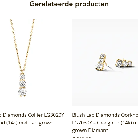
Gerelateerde producten
b Diamonds Collier LG3020Y
Blush Lab Diamonds Oorkn
ud (14k) met Lab grown
LG7030Y – Geelgoud (14k) m
grown Diamant