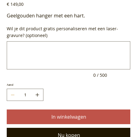
Prijs
€ 149,00
Geelgouden hanger met een hart.
Wil je dit product gratis personaliseren met een laser-
gravure? (optioneel)
Tot
500
tekens.
0 / 500
Aantal
In winkelwagen
Nu kopen