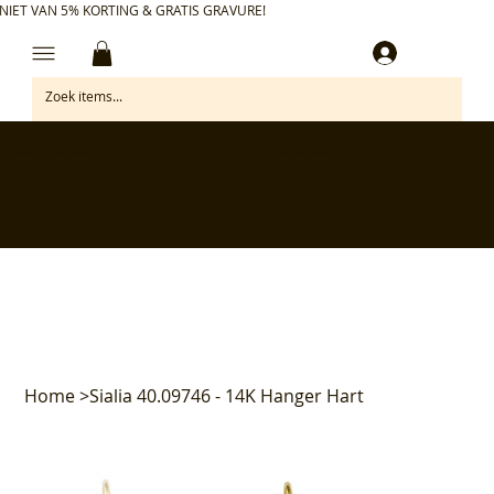
NIET VAN 5% KORTING & GRATIS GRAVURE!
Inloggen
✅ Gratis retourneren binnen 30 dagen
✅ Personaliseer je aankoop gratis
✅ Voor 17:00 besteld = morgen in huis*
✅ Klanten beoordelen ons met 4,7/5
Home
>
Sialia 40.09746 - 14K Hanger Hart