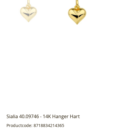
Sialia 40.09746 - 14K Hanger Hart
Productcode
Productcode:
8718834214365
8718834214365