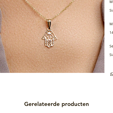
M
Si
M
1
Se
Si
Gerelateerde producten