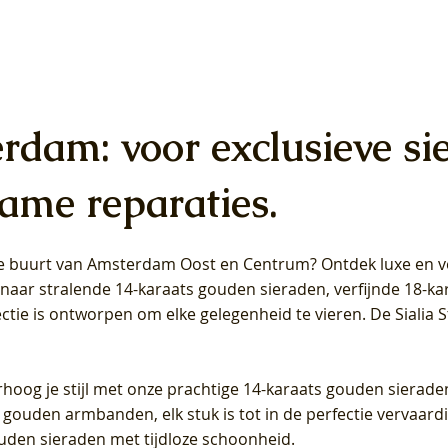
erdam: voor exclusieve si
ame reparaties.
 de buurt van Amsterdam
Oost
en
Centrum
? Ontdek luxe en ve
ab Diamonds Oorhangers
b Diamonds Ring LG1042Y –
b Diamonds Ring LG1044Y –
Blush Lab Diamonds Ring LG
Blush Lab Diamonds Oorkn
Blush Lab Diamonds Oorkn
t naar stralende 14-karaats gouden sieraden, verfijnde 18-k
S - Geelgoud (14k) met Lab
 (14k) met Lab grown
 (14k) met Lab grown
Geelgoud (14k) met Lab gro
LG7027Y - Geelgoud (14k) m
LG7026Y - Geelgoud (14k) m
ectie is ontworpen om elke gelegenheid te vieren.
De Sialia 
iamant
Diamant
grown Diamant
grown Diamant
Prijs
Prijs
Prijs
0
€ 649,00
€ 649,00
€ 549,00
rhoog je stijl met onze prachtige 14-karaats gouden sierade
 gouden armbanden, elk stuk is tot in de perfectie vervaard
ouden sieraden met tijdloze schoonheid.