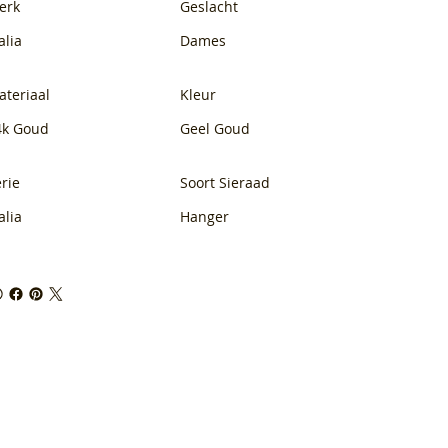
erk
Geslacht
alia
Dames
ateriaal
Kleur
4k Goud
Geel Goud
rie
Soort Sieraad
alia
Hanger