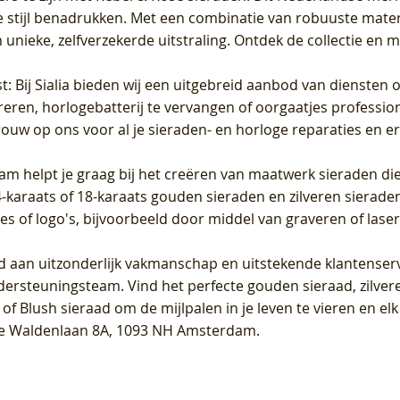
 stijl benadrukken. Met een combinatie van robuuste materia
unieke, zelfverzekerde uitstraling. Ontdek de collectie en m
st
: Bij Sialia bieden wij een uitgebreid aanbod van diensten 
areren, horlogebatterij te vervangen of oorgaatjes professi
rouw op ons voor al je sieraden- en horloge reparaties en e
am helpt je graag bij het creëren van maatwerk sieraden die
raats of 18-karaats gouden sieraden en zilveren sieraden, 
es of logo's, bijvoorbeeld door middel van
graveren
of laser
jd aan uitzonderlijk vakmanschap en uitstekende
klantenser
dersteuningsteam. Vind het perfecte gouden sieraad, zilvere
f Blush sieraad om de mijlpalen in je leven te vieren en el
, te Waldenlaan 8A, 1093 NH Amsterdam.