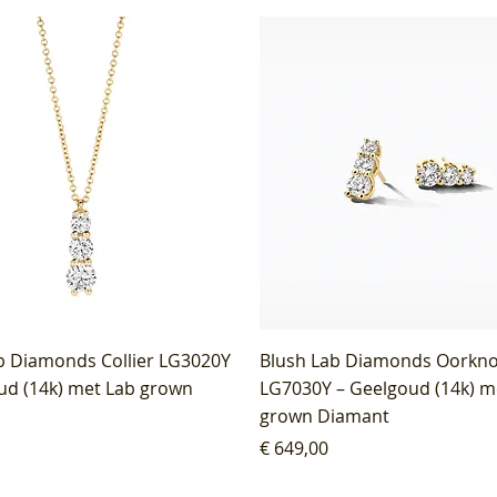
b Diamonds Collier LG3020Y
Blush Lab Diamonds Oorkn
ud (14k) met Lab grown
LG7030Y – Geelgoud (14k) m
grown Diamant
Prijs
€ 649,00