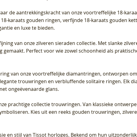
vaar de aantrekkingskracht van onze voortreffelijke 18-kar
te 18-karaats gouden ringen, verfijnde 18-karaats gouden k
gantie en luxe te bieden.
ijning van onze zilveren sieraden collectie. Met slanke zilvere
org gemaakt. Perfect voor wie zowel schoonheid als praktisc
tering van onze voortreffelijke diamantringen, ontworpen om
legante trouwringen en verbluffende solitaire ringen. Elk dia
met ongeëvenaarde glans.
 onze prachtige collectie trouwringen. Van klassieke ontwerp
 symboliseren. Kies uit een reeks gouden trouwringen, zilv
sie en stijl van Tissot horloges. Bekend om hun uitzonderli