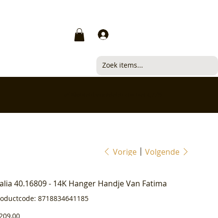
Inloggen
✅ Klanten beoordelen ons met 4,7/5
Vorige
Volgende
ialia 40.16809 - 14K Hanger Handje Van Fatima
Productcode
roductcode:
8718834641185
8718834641185
js
209,00