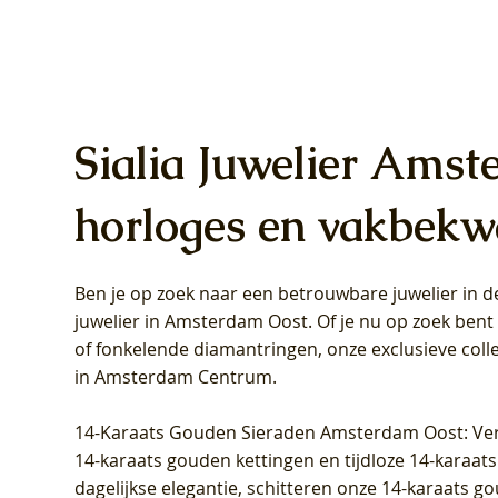
Sialia Juwelier Amst
horloges en vakbekw
Ben je op zoek naar een betrouwbare juwelier in
Blush Lab Diamonds Oorhangers
Blush Lab Diamonds Collier LG3019Y
Blush Lab Diamonds Ring LG1031Y -
Blush L
Blush La
Blush La
juwelier in Amsterdam Oost
. Of je nu op zoek ben
LG9006Y/S - Geelgoud (14k) met Lab
– Geelgoud (14k) met Lab grown
Geelgoud (14k) met Lab grown
LG9007Y/
Geelgoud
Geelgoud
of fonkelende diamantringen, onze exclusieve coll
grown Diamant
Diamant
Diamant
grown D
Diamant
Diamant
in Amsterdam Centrum
.
Prijs
Prijs
Prijs
Prijs
Prijs
Prijs
€ 349,00
€ 599,00
€ 849,00
€ 449,00
€ 899,00
€ 1.049,0
14-Karaats Gouden Sieraden Amsterdam Oost
: Ve
14-karaats gouden kettingen en tijdloze 14-karaats
dagelijkse elegantie, schitteren onze 14-karaats g