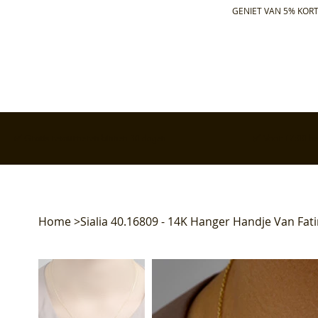
GENIET VAN 5% KORT
✅ Gratis retourneren binnen 30 dagen
✅ Voor 17:00 bes
Home
>
Sialia 40.16809 - 14K Hanger Handje Van Fat