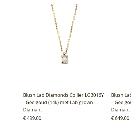
Blush Lab Diamonds Collier LG3016Y
Blush La
- Geelgoud (14k) met Lab grown
– Geelgo
Diamant
Diamant
Prijs
Prijs
€ 499,00
€ 649,00