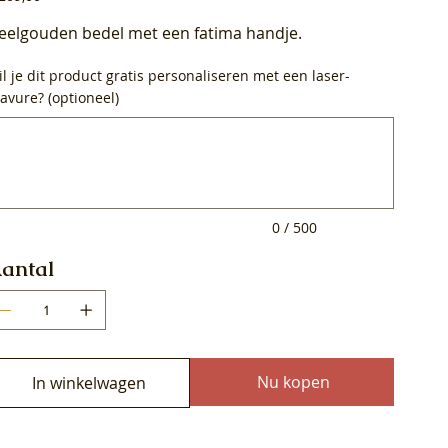
eelgouden bedel met een fatima handje.
l je dit product gratis personaliseren met een laser-
avure? (optioneel)
0
ens.
0 / 500
antal
Nu kopen
In winkelwagen