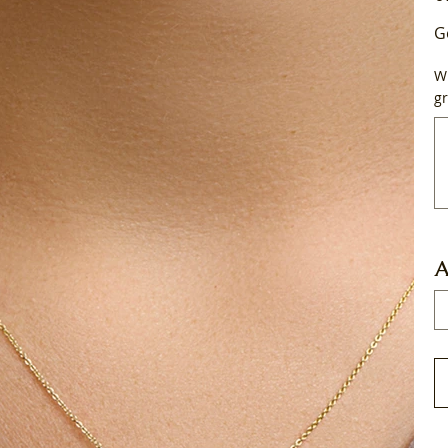
G
Wi
gr
Tot
50
tek
A