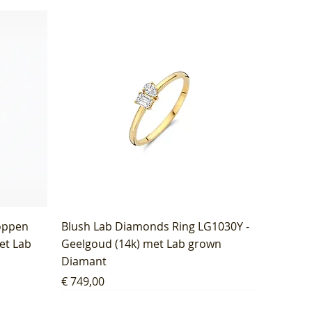
oppen
Blush Lab Diamonds Ring LG1030Y -
et Lab
Geelgoud (14k) met Lab grown
Diamant
Prijs
€ 749,00