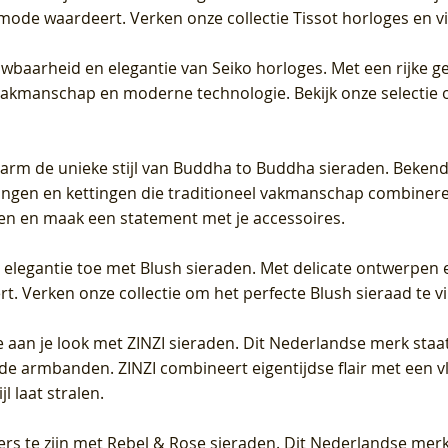
 mode waardeert. Verken onze collectie Tissot horloges en vin
uwbaarheid en elegantie van Seiko horloges. Met een rijke ge
vakmanschap en moderne technologie. Bekijk onze selectie 
arm de unieke stijl van Buddha to Buddha sieraden. Bekend
gen en kettingen die traditioneel vakmanschap combineren 
en en maak een statement met je accessoires.
e elegantie toe met Blush sieraden. Met delicate ontwerpen 
 Verken onze collectie om het perfecte Blush sieraad te vind
 aan je look met ZINZI sieraden. Dit Nederlandse merk staat
de armbanden. ZINZI combineert eigentijdse flair met een vl
l laat stralen.
ers te zijn met Rebel & Rose sieraden. Dit Nederlandse merk 