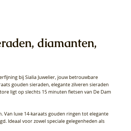
eraden, diamanten,
rfijning bij Sialia Juwelier,
jouw betrouwbare
1028Y -
oppen
oppen
Blush Lab Diamonds Collier LG3014Y
Blush Lab Diamonds Ring LG1029Y -
Blush Lab Diamonds Oorknoppen
araats gouden sieraden, elegante zilveren sieraden
wn
et Lab
et Lab
- Geelgoud (14k) met Lab grown
Geelgoud (14k) met Lab grown
LG7033Y – Geelgoud (14k) met Lab
Store ligt op slechts 15 minuten fietsen van De Dam
Diamant
Diamant
grown Diamant
Prijs
Prijs
Prijs
€ 449,00
€ 699,00
€ 799,00
n. Van luxe 14-karaats gouden ringen tot elegante
igd. Ideaal voor zowel speciale gelegenheden als