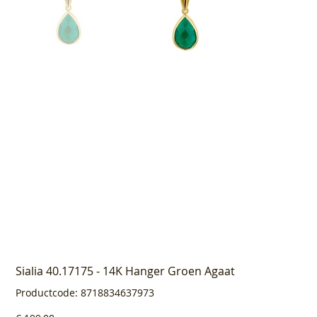
Sialia 40.17175 - 14K Hanger Groen Agaat
Productcode
Productcode:
8718834637973
8718834637973
Prijs