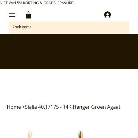
NIET VAN 5% KORTING & GRATIS GRAVURE!
Inloggen
✅ Gratis retourneren binnen 30 dagen
✅ Personaliseer je aankoop gratis
✅ Voor 17:00 besteld = morgen in huis*
✅ Klanten beoordelen ons met 4,7/5
Home
>
Sialia 40.17175 - 14K Hanger Groen Agaat